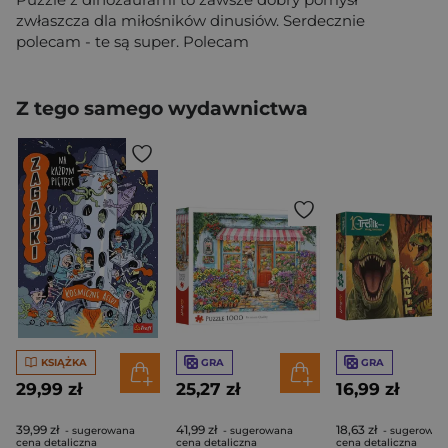
zwłaszcza dla miłośników dinusiów. Serdecznie
polecam - te są super. Polecam
Z tego samego wydawnictwa
KSIĄŻKA
GRA
GRA
29,99 zł
25,27 zł
16,99 zł
39,99 zł
41,99 zł
18,63 zł
- sugerowana
- sugerowana
- sugerowan
cena detaliczna
cena detaliczna
cena detaliczna