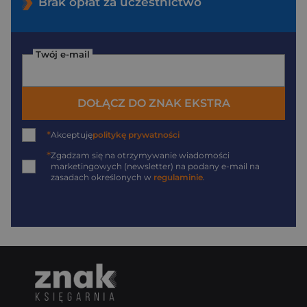
Brak opłat za uczestnictwo
Twój e-mail
DOŁĄCZ DO ZNAK EKSTRA
*
Akceptuję
politykę prywatności
*
Zgadzam się na otrzymywanie wiadomości
marketingowych (newsletter) na podany
e-mail
na
zasadach określonych w
regulaminie
.