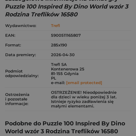
Puzzle 100 Inspired By Dino World wzór 3
Rodzina Treflików 16580
Wydawnictwo:
Trefl
EAN:
5900511165807
Format:
285x190
Data premiery:
2026-04-30
Trefl SA
Kontenerowa 25
Podmiot
81-155 Gdynia
odpowiedzialny:
PL
e-mail:
[email protected]
OSTRZEŻENIE! Nieodpowiednie
Ostrzeżenia
dla dzieci w wieku poniżej 3 lat.
i pozostałe
Istnieje ryzyko zadławienia się
informacje:
małymi elementami.
Podobne do Puzzle 100 Inspired By Dino
World wzór 3 Rodzina Treflików 16580