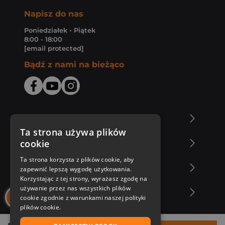
Napisz do nas
Poniedziałek - Piątek
8:00 - 18:00
[email protected]
Bądź z nami na bieżąco
O Księgarni Znak
Ta strona używa plików
cookie
Zakupy u nas
Ta strona korzysta z plików cookie, aby
Nasza oferta
zapewnić lepszą wygodę użytkowania.
Korzystając z tej strony, wyrażasz zgodę na
używanie przez nas wszystkich plików
Nasi autorzy
cookie zgodnie z warunkami naszej polityki
plików cookie.