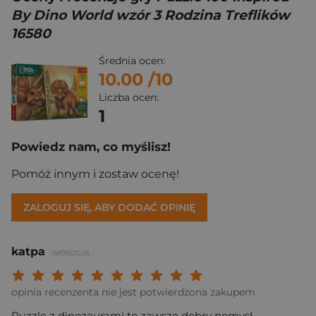
By Dino World wzór 3 Rodzina Treflików
16580
Średnia ocen:
10.00
/10
Liczba ocen:
1
Powiedz nam, co myślisz!
Pomóż innym i zostaw ocenę!
ZALOGUJ SIĘ, ABY DODAĆ OPINIĘ
katpa
19/06/2026
Twoja ocena: Beznadziejna 1/10"
Twoja ocena: Bardzo słaba 2/10"
Twoja ocena: Słaba 3/10"
Twoja ocena: Może być 4/10"
Twoja ocena: Przeciętna 5/10"
Twoja ocena: Dobra 6/10"
Twoja ocena: Bardzo dobra 7/10"
Twoja ocena: Rewelacyjna 8/10
Twoja ocena: Wybitna 9/10
Twoja ocena: Arcydzieło
opinia recenzenta nie jest potwierdzona zakupem
Puzzle z dinozaurami to zawsze dobry pomysł