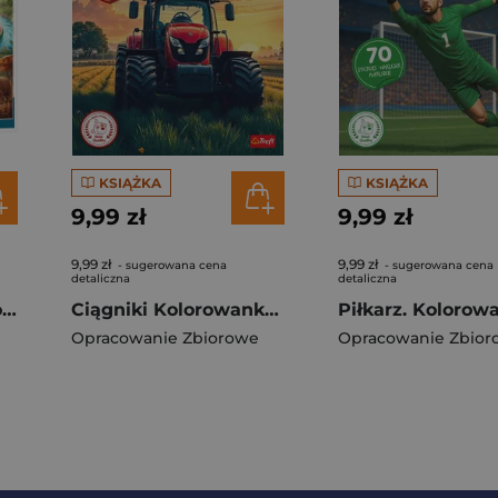
KSIĄŻKA
KSIĄŻKA
9,99 zł
9,99 zł
9,99 zł
9,99 zł
- sugerowana cena
- sugerowana cena
detaliczna
detaliczna
Puzzle 300 Cztery pory roku z kapibarami 23052
Ciągniki Kolorowanka z naklejkami
Opracowanie Zbiorowe
Opracowanie Zbior