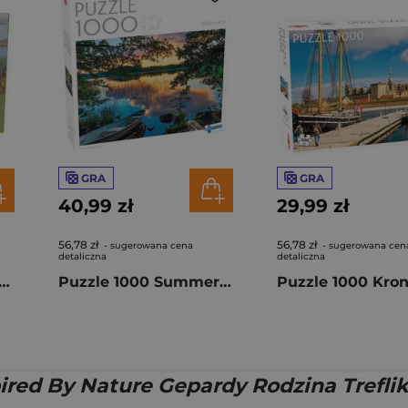
GRA
GRA
40,99 zł
29,99 zł
56,78 zł
56,78 zł
- sugerowana cena
- sugerowana cen
detaliczna
detaliczna
000 Eero Järnefelt Landscape from Koli 58691
Puzzle 1000 Summer Night in Finland 56684
pired By Nature Gepardy Rodzina Trefli