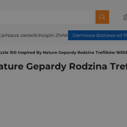
cje
Nasze zakładki
Książki ZNAK
Darmowa dostawa od 99
zzle 100 Inspired By Nature Gepardy Rodzina Treflików 1659
Nature Gepardy Rodzina Tre