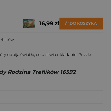
16,99 zł
DO KOSZYKA
eflików.
 odbija światło, co ułatwia układanie. Puzzle
dy Rodzina Treflików 16592