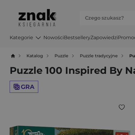
Kategorie
Nowości
Bestsellery
Zapowiedzi
Promo
Katalog
Puzzle
Puzzle tradycyjne
Pu
Puzzle 100 Inspired By 
GRA