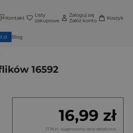
Listy
Zaloguj się
Kontakt
Koszyk
zakupowe
Załóż konto
 zł
Blog
2
flików 16592
16,99 zł
17,18 zł
- sugerowana cena detaliczna