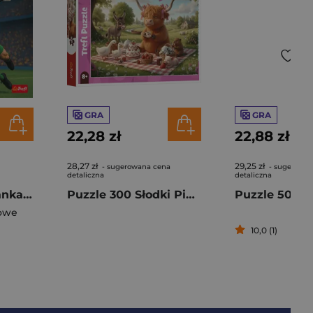
GRA
GRA
22,28 zł
22,88 zł
28,27 zł
29,25 zł
- sugerowana cena
- sugerowan
detaliczna
detaliczna
Piłkarz. Kolorowanka z naklejkami
Puzzle 300 Słodki Piknik 23051
owe
10,0 (1)