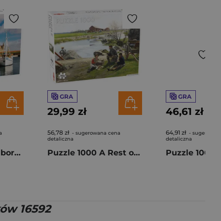
GRA
GRA
29,99 zł
46,61 zł
56,78 zł
64,91 zł
a
- sugerowana cena
- sugerowan
detaliczna
detaliczna
Puzzle 1000 Kronborg Castle 56700
Puzzle 1000 A Rest on the Way 56244
ków 16592