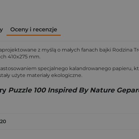
y
Oceny i recenzje
zaprojektowane z myślą o małych fanach bajki Rodzina Tr
ach 410x275 mm.
zastosowaniem specjalnego kalandrowanego papieru, który
tały użyte materiały ekologiczne.
gry
Puzzle 100 Inspired By Nature Gepar
920