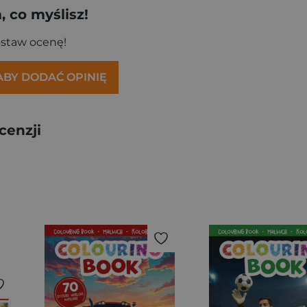
 co myślisz!
ostaw ocenę!
 ABY DODAĆ OPINIĘ
cenzji