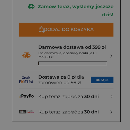
Zamów teraz, wyślemy jeszcze
dziś!
DODAJ DO KOSZYKA
Darmowa dostawa od 399 zł
Do darmowej dostawy brakuje Ci
399,00 zł
Dostawa za 0 zł
dla
DOŁĄCZ
zamówień od 99 zł
Kup teraz, zapłać za
30 dni
Kup teraz, zapłać za
30 dni