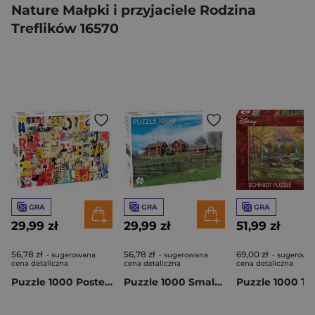
Nature Małpki i przyjaciele Rodzina
Treflików 16570
GRA
GRA
GRA
29,99 zł
29,99 zł
51,99 zł
56,78 zł
56,78 zł
69,00 zł
- sugerowana
- sugerowana
- sugerowa
cena detaliczna
cena detaliczna
cena detaliczna
Puzzle 1000 Poster Collage Pattern 58268
Puzzle 1000 Smaland 58670