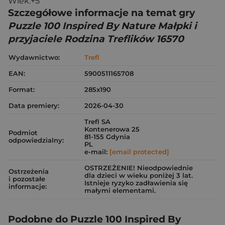
Wiek:+5
Szczegółowe informacje na temat gry
Puzzle 100 Inspired By Nature Małpki i
przyjaciele Rodzina Treflików 16570
Wydawnictwo:
Trefl
EAN:
5900511165708
Format:
285x190
Data premiery:
2026-04-30
Trefl SA
Kontenerowa 25
Podmiot
81-155 Gdynia
odpowiedzialny:
PL
e-mail:
[email protected]
OSTRZEŻENIE! Nieodpowiednie
Ostrzeżenia
dla dzieci w wieku poniżej 3 lat.
i pozostałe
Istnieje ryzyko zadławienia się
informacje:
małymi elementami.
Podobne do Puzzle 100 Inspired By