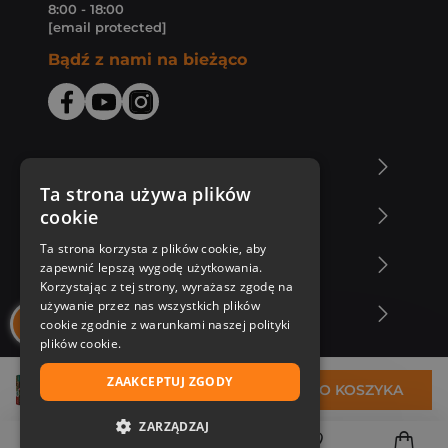
8:00 - 18:00
[email protected]
Bądź z nami na bieżąco
O Księgarni Znak
Ta strona używa plików
cookie
Zakupy u nas
Ta strona korzysta z plików cookie, aby
Nasza oferta
zapewnić lepszą wygodę użytkowania.
Korzystając z tej strony, wyrażasz zgodę na
używanie przez nas wszystkich plików
Nasi autorzy
cookie zgodnie z warunkami naszej polityki
plików cookie.
ZAAKCEPTUJ ZGODY
16,99 zł
DO KOSZYKA
ZARZĄDZAJ