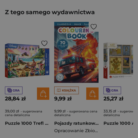
Z tego samego wydawnictwa
GRA
KSIĄŻKA
GRA
28,84 zł
9,99 zł
25,27 zł
39,00 zł
9,99 zł
33,15 zł
- sugerowana
- sugerowana cena
- sugerowan
cena detaliczna
detaliczna
detaliczna
Puzzle 1000 Trefl Premium Plus Lilo & Stitch Impreza na plaży 10918
Pojazdy ratunkowe. Kolorowanka z naklejkami
Opracowanie Zbiorowe