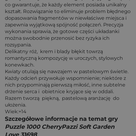
co gwarantuje, że każdy element posiada unikalny
kształt. Rozwiązanie to eliminuje problem błędnego
dopasowania fragmentów w niewłaściwe miejsca i
zapewnia wyjątkową spójność połączeń. Precyzja
wykonania sprawia, że gotowe części układanki
można swobodnie przenosić bez ryzyka ich
rozsypania.
Delikatny róż, krem i blady błękit towrzą
romantyczną kompozycję w uroczych, stylowych
konewkach.
Kwiaty otulają się nawzajem w pastelowym świetle.
Każdy odcień przywołuje wspomnienie; niektóre z
nich przypominają pierwszą miłość, inne subtelne
drżenie serca i obietnice kryjące się w oddali.
Razem tworzą piękną, pastelową aranżację do
ułożenia.
Wiek:+14
Szczegółowe informacje na temat gry
Puzzle 1000 CherryPazzi Soft Garden
Love 31698