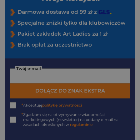
Darmowa dostawa od 99 zł z
Specjalne zniżki tylko dla klubowiczów
Pakiet zakładek Art Ladies za 1 zł
Brak opłat za uczestnictwo
Twój e-mail
DOŁĄCZ DO ZNAK EKSTRA
*
Akceptuję
politykę prywatności
*
Zgadzam się na otrzymywanie wiadomości
marketingowych (newsletter) na podany
e-mail
na
zasadach określonych w
regulaminie
.