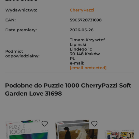
Wydawnictwo:
CherryPazzi
EAN:
5903728731698
Data premiery:
2026-05-26
Timaro Krzysztof
Lipiński
Lindego 1c
Podmiot
30-148 Kraków
odpowiedzialny:
PL
e-mail:
[email protected]
Podobne do Puzzle 1000 CherryPazzi Soft
Garden Love 31698