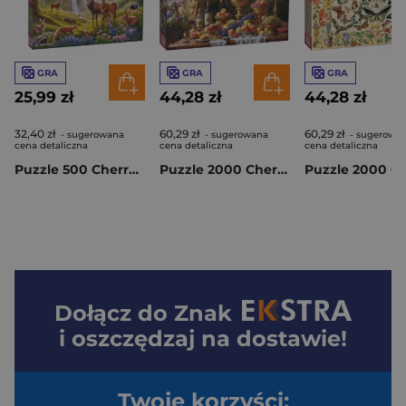
GRA
GRA
GRA
25,99 zł
44,28 zł
44,28 zł
32,40 zł
60,29 zł
60,29 zł
- sugerowana
- sugerowana
- sugerowa
cena detaliczna
cena detaliczna
cena detaliczna
Puzzle 500 CherryPazzi The Forest Heart 20371
Puzzle 2000 CherryPazzi Baroque Table 50248
Dołącz do
Znak
i oszczędzaj na dostawie!
Twoje korzyści: