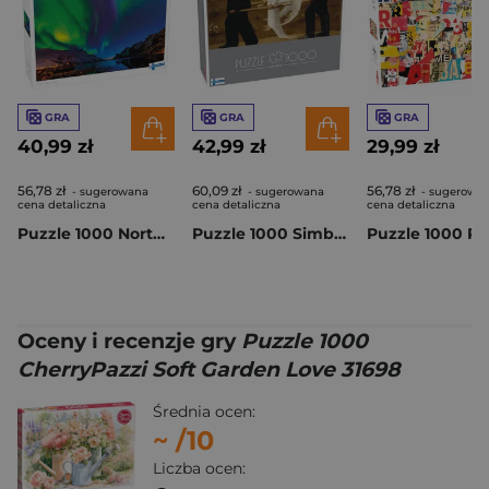
GRA
GRA
GRA
40,99 zł
42,99 zł
29,99 zł
56,78 zł
60,09 zł
56,78 zł
- sugerowana
- sugerowana
- sugerowa
cena detaliczna
cena detaliczna
cena detaliczna
Puzzle 1000 Northern Lights in Tromso 56647
Puzzle 1000 Simberg The Wounded Angel 58693
Oceny i recenzje gry
Puzzle 1000
CherryPazzi Soft Garden Love 31698
Średnia ocen:
~
/10
Liczba ocen: