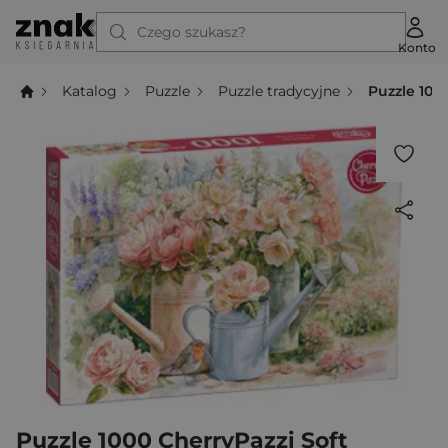
Czego szukasz?
Konto
Katalog
Puzzle
Puzzle tradycyjne
Puzzle 100
Puzzle 1000 CherryPazzi Soft