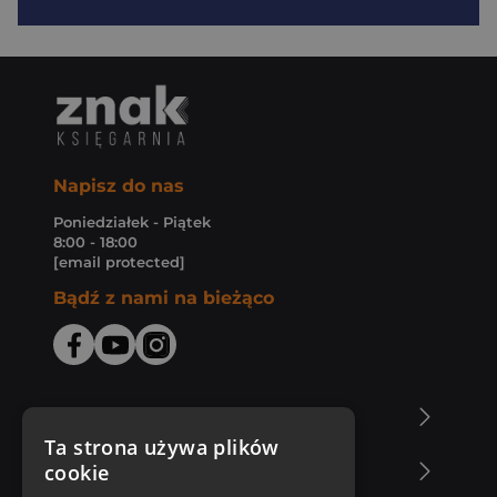
Napisz do nas
Poniedziałek - Piątek
8:00 - 18:00
[email protected]
Bądź z nami na bieżąco
O Księgarni Znak
Ta strona używa plików
cookie
Zakupy u nas