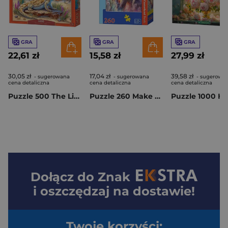
GRA
GRA
GRA
22,61 zł
15,58 zł
27,99 zł
30,05 zł
17,04 zł
39,58 zł
- sugerowana
- sugerowana
- sugerowa
cena detaliczna
cena detaliczna
cena detaliczna
Puzzle 500 The Lizard King B-54206
Puzzle 260 Make A Wish B-27682-1
Dołącz do
Znak
i oszczędzaj na dostawie!
Twoje korzyści: