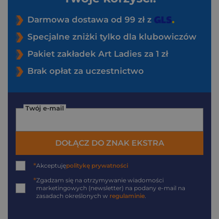
Darmowa dostawa od 99 zł z
Specjalne zniżki tylko dla klubowiczów
Pakiet zakładek Art Ladies za 1 zł
Brak opłat za uczestnictwo
Twój e-mail
DOŁĄCZ DO ZNAK EKSTRA
*
Akceptuję
politykę prywatności
*
Zgadzam się na otrzymywanie wiadomości
marketingowych (newsletter) na podany
e-mail
na
zasadach określonych w
regulaminie
.