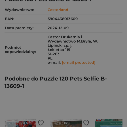
Wydawnictwo:
Castorland
EAN:
5904438013609
Data premiery:
2024-12-09
Castor Drukarnia i
Wydawnictwo M.Bryła, W.
Lipiński sp. j.
Podmiot
Łokietka 119
odpowiedzialny:
31-263
PL
e-mail:
[email protected]
Podobne do Puzzle 120 Pets Selfie B-
13609-1