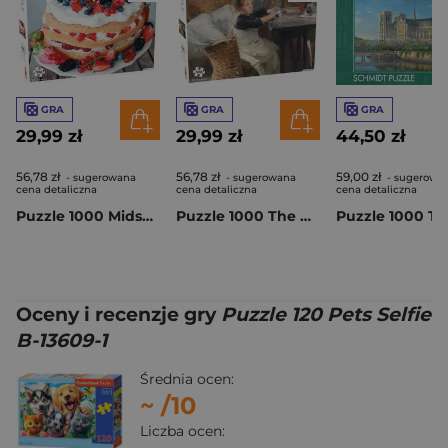
GRA
GRA
GRA
29,99 zł
29,99 zł
44,50 zł
56,78 zł
56,78 zł
59,00 zł
- sugerowana
- sugerowana
- sugerowa
cena detaliczna
cena detaliczna
cena detaliczna
Puzzle 1000 Midsommar Cake 56680
Puzzle 1000 The Convalescent 54729
Oceny i recenzje gry
Puzzle 120 Pets Selfie
B-13609-1
Średnia ocen:
~
/10
Liczba ocen: