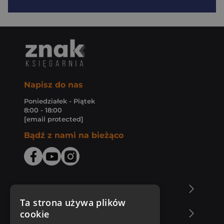
Napisz do nas
Poniedziałek - Piątek
8:00 - 18:00
[email protected]
Bądź z nami na bieżąco
O Księgarni Znak
Ta strona używa plików
cookie
Zakupy u nas