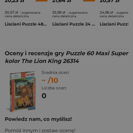
20,23 zł
21,64 zł
20,57 zł
30,57 zł
35,99 zł
24,96 zł
- sugerowana
- sugerowana
- sugerowa
cena detaliczna
cena detaliczna
cena detaliczna
Lisciani Puzzle 48 Marvel M-Plus Spiderman 304-99627
Lisciani Puzzle 24 Marvel Plus Spidey This is a team! 304-99665
Oceny i recenzje gry
Puzzle 60 Maxi Super
kolor The Lion King 26314
Średnia ocen:
~
/10
Liczba ocen:
0
Powiedz nam, co myślisz!
Pomóż innym i zostaw ocenę!