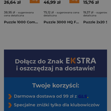
26,64 zł
46,99 zł
15,76 zł
38,95 zł
75,12 zł
19,37 zł
- sugerowana
- sugerowana cena
- sugerowan
cena detaliczna
detaliczna
detaliczna
Puzzle 1000 Compact Rick and Morty 37510
Puzzle 3000 HQ Free to Roam 33038
Dołącz do
Znak
i oszczędzaj na dostawie!
Twoje korzyści:
Darmowa dostawa od 99 zł z
Specjalne zniżki tylko dla klubowiczów