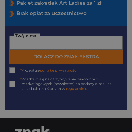
Pakiet zakładek Art Ladies za 1 zł
Brak opłat za uczestnictwo
Twój e-mail
DOŁĄCZ DO ZNAK EKSTRA
*
Akceptuję
politykę prywatności
*
Zgadzam się na otrzymywanie wiadomości
marketingowych (newsletter) na podany
e-mail
na
zasadach określonych w
regulaminie
.