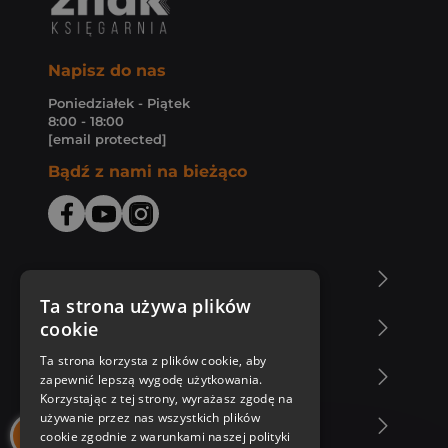
Napisz do nas
Poniedziałek - Piątek
8:00 - 18:00
[email protected]
Bądź z nami na bieżąco
O Księgarni Znak
Ta strona używa plików
cookie
Zakupy u nas
Ta strona korzysta z plików cookie, aby
Nasza oferta
zapewnić lepszą wygodę użytkowania.
Korzystając z tej strony, wyrażasz zgodę na
używanie przez nas wszystkich plików
Nasi autorzy
cookie zgodnie z warunkami naszej polityki