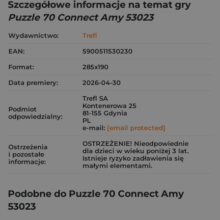
Szczegółowe informacje na temat gry
Puzzle 70 Connect Amy 53023
Wydawnictwo:
Trefl
EAN:
5900511530230
Format:
285x190
Data premiery:
2026-04-30
Trefl SA
Kontenerowa 25
Podmiot
81-155 Gdynia
odpowiedzialny:
PL
e-mail:
[email protected]
OSTRZEŻENIE! Nieodpowiednie
Ostrzeżenia
dla dzieci w wieku poniżej 3 lat.
i pozostałe
Istnieje ryzyko zadławienia się
informacje:
małymi elementami.
Podobne do Puzzle 70 Connect Amy
53023