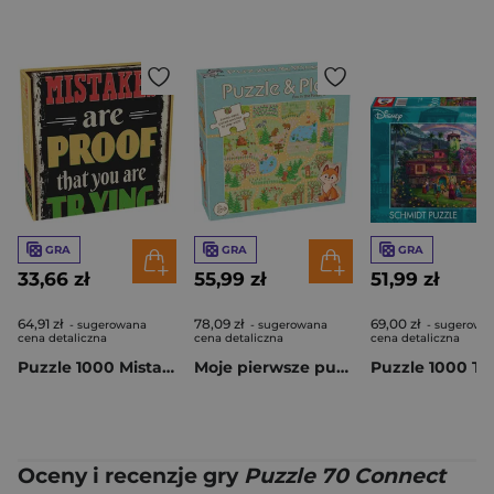
GRA
GRA
GRA
33,66 zł
55,99 zł
51,99 zł
64,91 zł
78,09 zł
69,00 zł
- sugerowana
- sugerowana
- sugerowa
cena detaliczna
cena detaliczna
cena detaliczna
Puzzle 1000 Mistakes Proof of Trying 58656
Moje pierwsze puzzle i gra Fox in the Forest
Oceny i recenzje gry
Puzzle 70 Connect