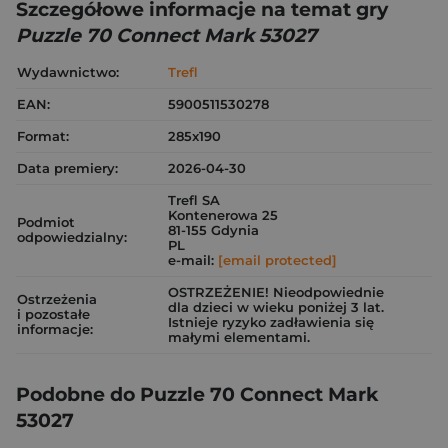
Szczegółowe informacje na temat gry
Puzzle 70 Connect Mark 53027
Wydawnictwo:
Trefl
EAN:
5900511530278
Format:
285x190
Data premiery:
2026-04-30
Trefl SA
Kontenerowa 25
Podmiot
81-155 Gdynia
odpowiedzialny:
PL
e-mail:
[email protected]
OSTRZEŻENIE! Nieodpowiednie
Ostrzeżenia
dla dzieci w wieku poniżej 3 lat.
i pozostałe
Istnieje ryzyko zadławienia się
informacje:
małymi elementami.
Podobne do Puzzle 70 Connect Mark
53027