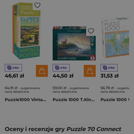
GRA
GRA
GRA
46,61 zł
44,50 zł
31,53 zł
64,91 zł
59,00 zł
56,78 zł
- sugerowana
- sugerowana
- sugerowa
cena detaliczna
cena detaliczna
cena detaliczna
Puzzle1000 Vintage Posters Italy 58297
Puzzle 1000 T.Kinkade PQ Latarnia morska 113999
Oceny i recenzje gry
Puzzle 70 Connect