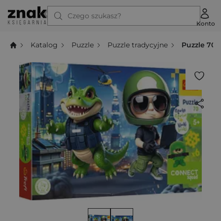
Czego szukasz?
Konto
Katalog
Puzzle
Puzzle tradycyjne
Puzzle 70 