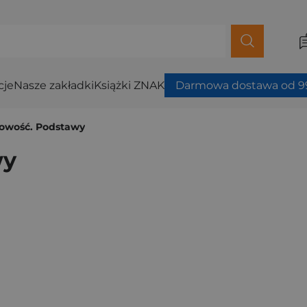
cje
Nasze zakładki
Książki ZNAK
Darmowa dostawa od 99
owość. Podstawy
wy