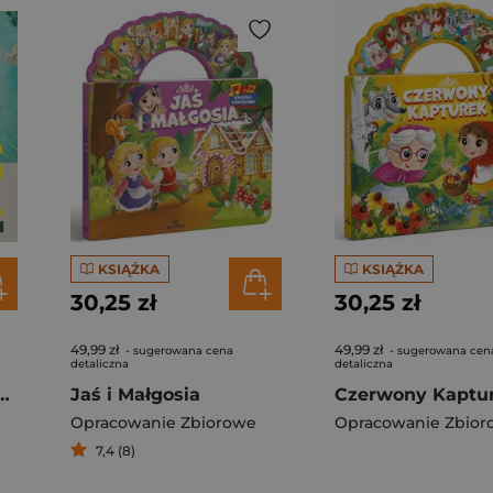
KSIĄŻKA
KSIĄŻKA
30,25 zł
30,25 zł
49,99 zł
49,99 zł
- sugerowana cena
- sugerowana cen
detaliczna
detaliczna
f Travel. Lonely Planet
Jaś i Małgosia
Czerwony Kaptu
Opracowanie Zbiorowe
Opracowanie Zbior
7,4 (8)