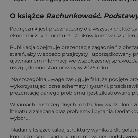
O książce
Rachunkowość. Podstaw
Podręcznik jest przeznaczony dla wszystkich, któr
ekonomicznych oraz uczestników kursów i szkoleń 
Publikacja obejmuje prezentację zagadnień z obszar
starań, aby w sposób przejrzysty i uporządkowany p
ujawnianiem informacji we współczesnej sprawozda
uwzględniono stan prawny w 2026 roku.
Na szczególną uwagę zasługuje fakt, że podjęte pr
wykorzystując liczne schematy i rysunki, przedst
prezentację danego problemu i jest zilustrowane p
W ramach poszczególnych rozdziałów wydzielone zost
literatura zalecana oraz problemy i pytania. Doda
wyboru.
Nadanie książce takiej struktury wynika z długole
konieczności posiadania ugruntowanej, podstawowe