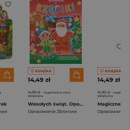
KSIĄŻKA
KSIĄŻKA
14,49 zł
14,49 zł
14,90 zł
14,90 zł
a
- sugerowana cena
- sugerowan
detaliczna
detaliczna
rek
Wesołych świąt. Opowiadanka & rzepiki
owe
Opracowanie Zbiorowe
Opracowanie Z