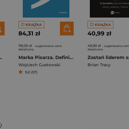
KSIĄŻKA
KSIĄŻKA
84,31 zł
40,99 zł
119,00 zł
49,90 zł
- sugerowana cena
- sugerowana cen
detaliczna
detaliczna
ieść sukces w biznesie wyd. 2026
Marka Pisarza. Definiowanie, marketing, komunikacja
Wojciech Gustowski
Brian Tracy
9,0 (57)