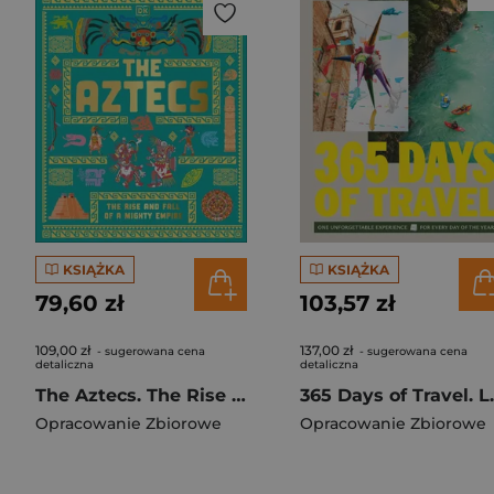
KSIĄŻKA
KSIĄŻKA
79,60 zł
103,57 zł
109,00 zł
137,00 zł
- sugerowana cena
- sugerowana cena
detaliczna
detaliczna
The Aztecs. The Rise and Fall of a Mighty Empire
365 Days o
Opracowanie Zbiorowe
Opracowanie Zbiorowe