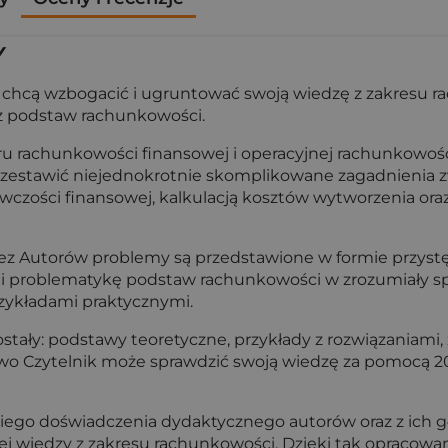
y
zy chcą wzbogacić i ugruntować swoją wiedzę z zakresu
z podstaw rachunkowości.
u rachunkowości finansowej i operacyjnej rachunkowości
rzestawić niejednokrotnie skomplikowane zagadnienia zw
wczości finansowej, kalkulacją kosztów wytworzenia o
zez Autorów problemy są przedstawione w formie przyst
awili problematykę podstaw rachunkowości w zrozumiały
rzykładami praktycznymi.
ały: podstawy teoretyczne, przykłady z rozwiązaniami, z
tkowo Czytelnik może sprawdzić swoją wiedzę za pomocą 
tniego doświadczenia dydaktycznego autorów oraz z ich 
j wiedzy z zakresu rachunkowości. Dzięki tak opracowa