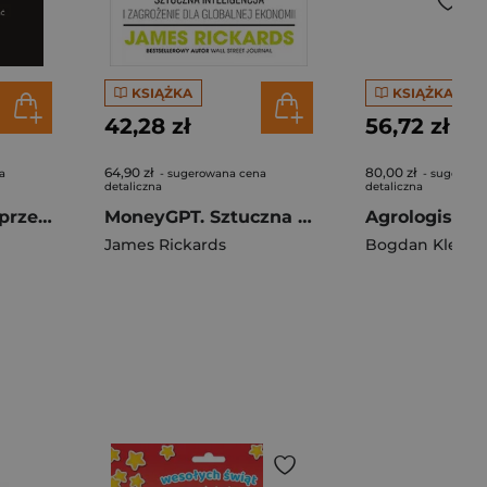
KSIĄŻKA
KSIĄŻKA
42,28 zł
56,72 zł
64,90 zł
80,00 zł
a
- sugerowana cena
- sugerowa
detaliczna
detaliczna
Zostań liderem sprzedaży. 21 sposobów, aby sprzedawać więcej, szybciej i łatwiej wyd. 2
MoneyGPT. Sztuczna inteligencja i zagrożenie dla globalnej ekonomii
Agrologistyk
James Rickards
Bogdan Klepac