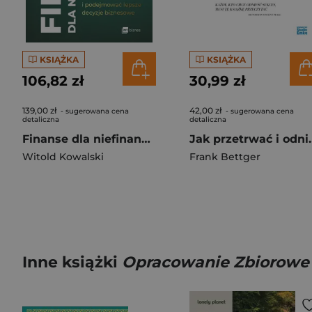
KSIĄŻKA
KSIĄŻKA
106,82 zł
30,99 zł
139,00 zł
42,00 zł
- sugerowana cena
- sugerowana cena
detaliczna
detaliczna
Finanse dla niefinansistów w praktyce. Jak zrozumieć finanse firmy i podejmować lepsze decyzje biznesowe
Jak przetrwać i odn
Witold Kowalski
Frank Bettger
Inne książki
Opracowanie Zbiorowe