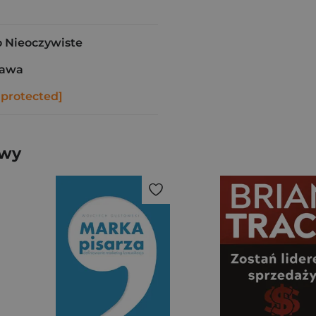
Nieoczywiste
zawa
 protected]
awy