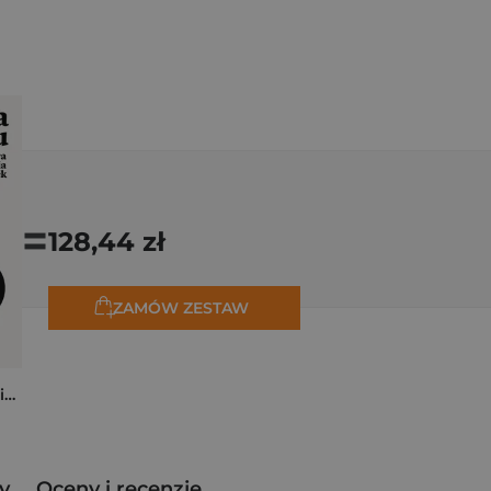
=
128,44 zł
ZAMÓW ZESTAW
Cena czasu. Prawdziwa historia odsetek
y
Oceny i recenzje