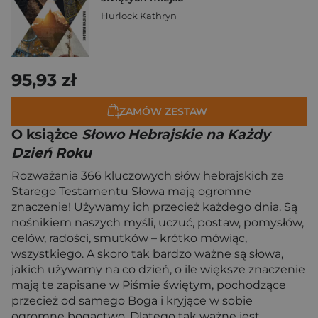
Hurlock Kathryn
95,93 zł
ZAMÓW ZESTAW
O książce
Słowo Hebrajskie na Każdy
Dzień Roku
Rozważania 366 kluczowych słów hebrajskich ze
Starego Testamentu Słowa mają ogromne
znaczenie! Używamy ich przecież każdego dnia. Są
nośnikiem naszych myśli, uczuć, postaw, pomysłów,
celów, radości, smutków – krótko mówiąc,
wszystkiego. A skoro tak bardzo ważne są słowa,
jakich używamy na co dzień, o ile większe znaczenie
mają te zapisane w Piśmie świętym, pochodzące
przecież od samego Boga i kryjące w sobie
ogromne bogactwo. Dlatego tak ważne jest,