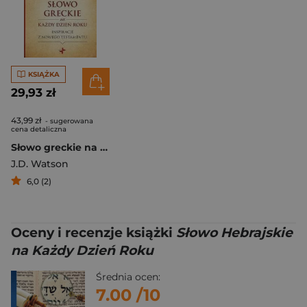
KSIĄŻKA
29,93 zł
43,99 zł
- sugerowana
cena detaliczna
Słowo greckie na każdy dzień roku
J.D. Watson
6,0 (2)
Oceny i recenzje książki
Słowo Hebrajskie
na Każdy Dzień Roku
Średnia ocen:
7.00
/10