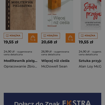
KSIĄŻKA
KSIĄŻKA
KSIĄŻKA
19,55 zł
20,68 zł
19,55 zł
24,90 zł
26,99 zł
24,90 zł
- sugerowana
- sugerowana
- sugerowa
cena detaliczna
cena detaliczna
cena detaliczna
Modlitewnik pielgrzyma
Więcej niż cieśla
Sztuka przyjaź
Opracowanie Zbiorowe
McDowell Sean
Alan Loy McGin
Dołącz do
Znak