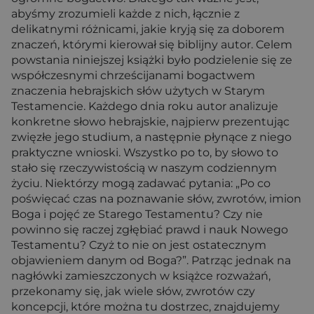
abyśmy zrozumieli każde z nich, łącznie z
delikatnymi różnicami, jakie kryją się za doborem
znaczeń, którymi kierował się biblijny autor. Celem
powstania niniejszej książki było podzielenie się ze
współczesnymi chrześcijanami bogactwem
znaczenia hebrajskich słów użytych w Starym
Testamencie. Każdego dnia roku autor analizuje
konkretne słowo hebrajskie, najpierw prezentując
zwięzłe jego studium, a następnie płynące z niego
praktyczne wnioski. Wszystko po to, by słowo to
stało się rzeczywistością w naszym codziennym
życiu. Niektórzy mogą zadawać pytania: „Po co
poświęcać czas na poznawanie słów, zwrotów, imion
Boga i pojęć ze Starego Testamentu? Czy nie
powinno się raczej zgłębiać prawd i nauk Nowego
Testamentu? Czyż to nie on jest ostatecznym
objawieniem danym od Boga?”. Patrząc jednak na
nagłówki zamieszczonych w książce rozważań,
przekonamy się, jak wiele słów, zwrotów czy
koncepcji, które można tu dostrzec, znajdujemy