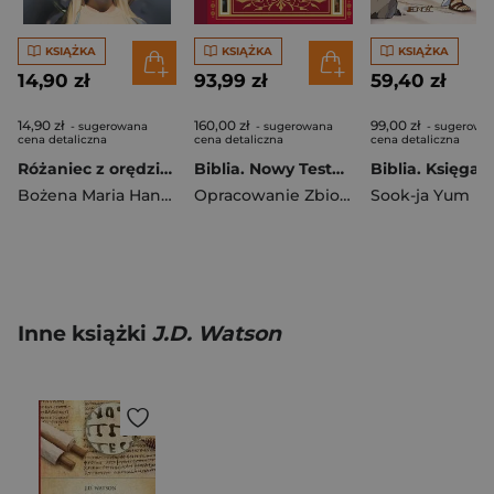
KSIĄŻKA
KSIĄŻKA
KSIĄŻKA
14,90 zł
93,99 zł
59,40 zł
14,90 zł
160,00 zł
99,00 zł
- sugerowana
- sugerowana
- sugerowa
cena detaliczna
cena detaliczna
cena detaliczna
Różaniec z orędziami Maryi wyd. 2026
Biblia. Nowy Testament
Bożena Maria Hanusiak
Opracowanie Zbiorowe
Sook-ja Yum
Inne książki
J.D. Watson