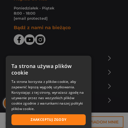
Poniedziałek - Piątek
8:00 - 18:00
[email protected]
Bądź z nami na bieżąco
O Księgarni Znak
Ta strona używa plików
cookie
Zakupy u nas
Ta strona korzysta z plików cookie, aby
Nasza oferta
zapewnić lepszą wygodę użytkowania.
Korzystając z tej strony, wyrażasz zgodę na
używanie przez nas wszystkich plików
Nasi autorzy
cookie zgodnie z warunkami naszej polityki
plików cookie.
ZAAKCEPTUJ ZGODY
13,69 zł
POWIADOM MNIE