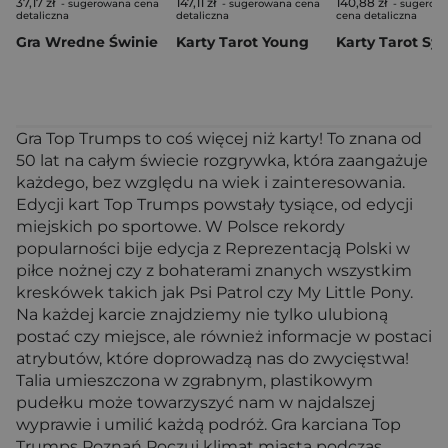
37,17 zł
147,11 zł
140,88 zł
- sugerowana cena
- sugerowana cena
- sugerow
detaliczna
detaliczna
cena detaliczna
Gra Wredne Świnie
Karty Tarot Young
Gra Top Trumps to coś więcej niż karty! To znana od
50 lat na całym świecie rozgrywka, która zaangażuje
każdego, bez względu na wiek i zainteresowania.
Edycji kart Top Trumps powstały tysiące, od edycji
miejskich po sportowe. W Polsce rekordy
popularności bije edycja z Reprezentacją Polski w
piłce nożnej czy z bohaterami znanych wszystkim
kreskówek takich jak Psi Patrol czy My Little Pony.
Na każdej karcie znajdziemy nie tylko ulubioną
postać czy miejsce, ale również informacje w postaci
atrybutów, które doprowadzą nas do zwycięstwa!
Talia umieszczona w zgrabnym, plastikowym
pudełku może towarzyszyć nam w najdalszej
wyprawie i umilić każdą podróż. Gra karciana Top
Trumps Poznań Poczuj klimat miasta podczas