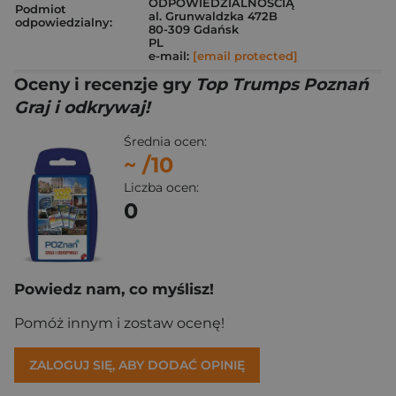
ODPOWIEDZIALNOŚCIĄ
Podmiot
al. Grunwaldzka 472B
odpowiedzialny:
80-309 Gdańsk
PL
e-mail:
[email protected]
Oceny i recenzje gry
Top Trumps Poznań
Graj i odkrywaj!
Średnia ocen:
~
/10
Liczba ocen:
0
Powiedz nam, co myślisz!
Pomóż innym i zostaw ocenę!
ZALOGUJ SIĘ, ABY DODAĆ OPINIĘ