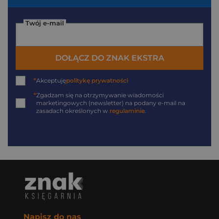
Twój e-mail
DOŁĄCZ DO ZNAK EKSTRA
*
Akceptuję
politykę prywatności
*
Zgadzam się na otrzymywanie wiadomości
marketingowych (newsletter) na podany
e-mail
na
zasadach określonych w
regulaminie
.
Napisz do nas