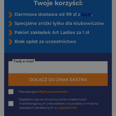
Twoje korzyści:
Darmowa dostawa od 99 zł z
Specjalne zniżki tylko dla klubowiczów
Pakiet zakładek Art Ladies za 1 zł
Brak opłat za uczestnictwo
Twój e-mail
DOŁĄCZ DO ZNAK EKSTRA
*
Akceptuję
politykę prywatności
*
Zgadzam się na otrzymywanie wiadomości
marketingowych (newsletter) na podany
e-mail
na
zasadach określonych w
regulaminie
.