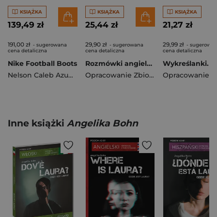
KSIĄŻKA
KSIĄŻKA
KSIĄŻKA
139,49 zł
25,44 zł
21,27 zł
191,00 zł
29,90 zł
29,99 zł
- sugerowana
- sugerowana
- sugerowa
cena detaliczna
cena detaliczna
cena detaliczna
Nike Football Boots
Rozmówki angielskie wyd. 2026
Nelson Caleb Azumah
Opracowanie Zbiorowe
Inne książki
Angelika Bohn