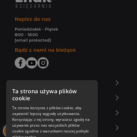
Napisz do nas
Poniedziałek - Piątek
8:00 - 18:00
[email protected]
Bądź z nami na bieżąco
O Księgarni Znak
Ta strona używa plików
cookie
Zakupy u nas
Ta strona korzysta z plików cookie, aby
Nasza oferta
zapewnić lepszą wygodę użytkowania.
Korzystając z tej strony, wyrażasz zgodę na
używanie przez nas wszystkich plików
Nasi autorzy
cookie zgodnie z warunkami naszej polityki
plików cookie.