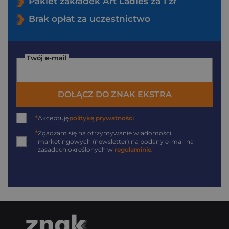
Pakiet zakładek Art Ladies za 1 zł
Brak opłat za uczestnictwo
Twój e-mail
DOŁĄCZ DO ZNAK EKSTRA
*
Akceptuję
politykę prywatności
*
Zgadzam się na otrzymywanie wiadomości
marketingowych (newsletter) na podany
e-mail
na
zasadach określonych w
regulaminie
.