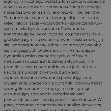
jego dynamicznego wzrostu. Ich rozwój wpisuje się
wówczas w koncepcję zrównoważonego rozwoju,
może też być określany jako rozwój inteligentny.
Tematem przewodnim monografii jest miasto w
relacji globalizacja – gospodarka - społeczeństwo -
system władzy i zarządzania. Rozważania
koncentrują się wokół pytania, co przesądza, że w
globalizującym się świecie pewne miasta rozwijają
się i odnoszą sukcesy, a inne - mimo wydawałoby
się sprzyjających okoliczności – nie nadążają za
dynamiką zmian zachodzących w różnych
miejscach i obszarach ludzkiej aktywności. Na
gruncie założeń ekonomii instytucjonalnej oraz
kapitalizmu kognitywno-kulturowego
zaprezentowano rozważania pozwalające na
wyjaśnienie, dlaczego dla dynamiki rozwoju miast
szczególne znaczenie ma system instytucji
warunkujący sprawność zarządzania oraz
przedsiębiorczość i kreatywność mieszkańców. W
pracy przeprowadzono również analizę dotyczącą
sytuacji polskich miast w kontekście zmian