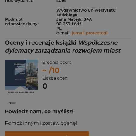
Rok wydania:
2016
Wydawnictwo Uniwersytetu
Łódzkiego
Podmiot
Jana Matejki 34A
odpowiedzialny:
90-237 Łódź
PL
e-mail:
[email protected]
Oceny i recenzje książki
Współczesne
dylematy zarządzania rozwojem miast
Średnia ocen:
~
/10
Liczba ocen:
0
Powiedz nam, co myślisz!
Pomóż innym i zostaw ocenę!