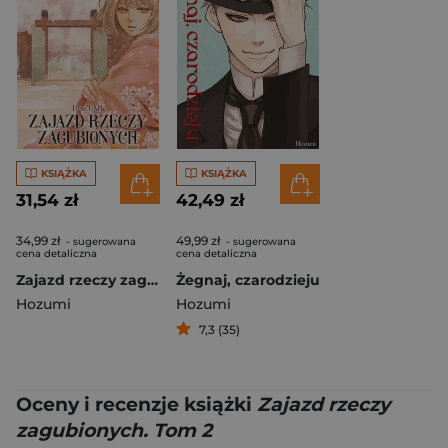
KSIĄŻKA
KSIĄŻKA
31,54 zł
42,49 zł
34,99 zł
49,99 zł
- sugerowana
- sugerowana
cena detaliczna
cena detaliczna
Zajazd rzeczy zagubionych. Tom 1
Żegnaj, czarodzieju
Hozumi
Hozumi
7,3 (35)
Oceny i recenzje książki
Zajazd rzeczy
zagubionych. Tom 2