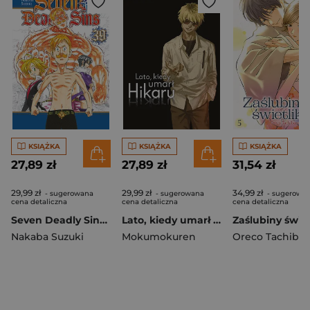
KSIĄŻKA
KSIĄŻKA
KSIĄŻKA
27,89 zł
27,89 zł
31,54 zł
29,99 zł
29,99 zł
34,99 zł
- sugerowana
- sugerowana
- sugerowa
cena detaliczna
cena detaliczna
cena detaliczna
Seven Deadly Sins. Tom 39
Lato, kiedy umarł Hikaru. Tom 7
Nakaba Suzuki
Mokumokuren
Oreco Tachiba