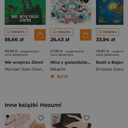
KSIĄŻKA
KSIĄŻKA
KSIĄŻKA
56,66 zł
26,43 zł
33,94 zł
89,99 zł
27,99 zł
49,90 zł
- sugerowana
- sugerowana
- sugerowa
cena detaliczna
cena detaliczna
cena detaliczna
We wnętrzu Ziemi
Nina z gwieździstego królestwa. Tom 9
Baśń o Bajarzu
Morvan Jean-David
,
Rafael Ortiz
Rikachi
Ernesto Gonzal
10,0 (1)
Inne książki
Hozumi