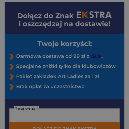
Dołącz do
Znak
i oszczędzaj na dostawie!
Twoje korzyści:
Darmowa dostawa od 99 zł z
Specjalne zniżki tylko dla klubowiczów
Pakiet zakładek Art Ladies za 1 zł
Brak opłat za uczestnictwo
Twój e-mail
DOŁĄCZ DO ZNAK EKSTRA