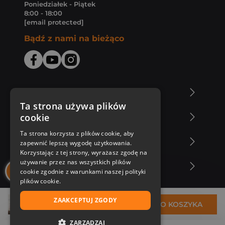
Poniedziałek - Piątek
8:00 - 18:00
[email protected]
Bądź z nami na bieżąco
O Księgarni Znak
Ta strona używa plików
cookie
Zakupy u nas
Ta strona korzysta z plików cookie, aby
Nasza oferta
zapewnić lepszą wygodę użytkowania.
Korzystając z tej strony, wyrażasz zgodę na
używanie przez nas wszystkich plików
Nasi autorzy
cookie zgodnie z warunkami naszej polityki
plików cookie.
ZAAKCEPTUJ ZGODY
31,54 zł
DO KOSZYKA
ZARZĄDZAJ