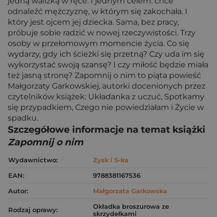
jedną walizką w ręce. I jednym celem: chce
odnaleźć mężczyznę, w którym się zakochała. I
który jest ojcem jej dziecka. Sama, bez pracy,
próbuje sobie radzić w nowej rzeczywistości. Trzy
osoby w przełomowym momencie życia. Co się
wydarzy, gdy ich ścieżki się przetną? Czy uda im się
wykorzystać swoją szansę? I czy miłość będzie miała
też jasną stronę? Zapomnij o nim to piąta powieść
Małgorzaty Garkowskiej, autorki docenionych przez
czytelników książek: Układanka z uczuć, Spotkamy
się przypadkiem, Czego nie powiedziałam i Życie w
spadku.
Szczegółowe informacje na temat książki
Zapomnij o nim
Wydawnictwo:
Zysk i S-ka
EAN:
9788381167536
Autor:
Małgorzata Garkowska
Okładka broszurowa ze
Rodzaj oprawy:
skrzydełkami