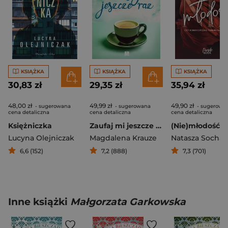
KSIĄŻKA
KSIĄŻKA
KSIĄŻKA
30,83 zł
29,35 zł
35,94 zł
48,00 zł
49,99 zł
49,90 zł
- sugerowana
- sugerowana
- sugerowa
cena detaliczna
cena detaliczna
cena detaliczna
Księżniczka
Zaufaj mi jeszcze raz
Lucyna Olejniczak
Magdalena Krauze
Natasza Socha
6,6 (152)
7,2 (888)
7,3 (701)
Inne książki
Małgorzata Garkowska