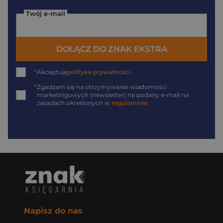
Twój e-mail
DOŁĄCZ DO ZNAK EKSTRA
*
Akceptuję
politykę prywatności
*
Zgadzam się na otrzymywanie wiadomości
marketingowych (newsletter) na podany
e-mail
na
zasadach określonych w
regulaminie
.
Napisz do nas