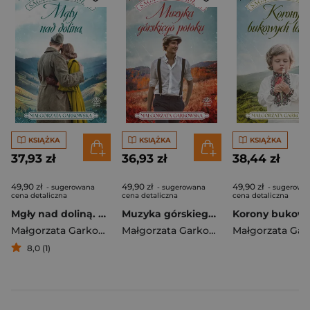
KSIĄŻKA
KSIĄŻKA
KSIĄŻKA
37,93 zł
36,93 zł
38,44 zł
49,90 zł
49,90 zł
49,90 zł
- sugerowana
- sugerowana
- sugerowa
cena detaliczna
cena detaliczna
cena detaliczna
Mgły nad doliną. Saga bieszczadzka. Tom 4
Muzyka górskiego potoku. Saga bieszczadzka. Tom 3
Małgorzata Garkowska
Małgorzata Garkowska
8,0 (1)