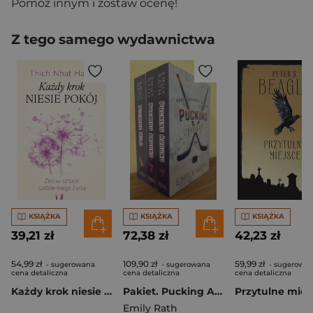
Pomóż innym i zostaw ocenę!
Z tego samego wydawnictwa
KSIĄŻKA
KSIĄŻKA
KSIĄŻKA
39,21 zł
72,38 zł
42,23 zł
54,99 zł
109,90 zł
59,99 zł
- sugerowana
- sugerowana
- sugerowa
cena detaliczna
cena detaliczna
cena detaliczna
Każdy krok niesie pokój Zen w sztuce codziennego życia
Pakiet. Pucking Around
Przytulne miej
Emily Rath