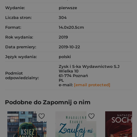
Wydanie:
pierwsze
Liczba stron:
304
Format:
14.0x20.5cm
Rok wydania:
2019
Data premiery:
2019-10-22
Język wydania:
polski
Zysk i S-ka Wydawnictwo S.J
Wielka 10
Podmiot
61-774 Poznań
odpowiedzialny:
PL
e-mail:
[email protected]
Podobne do Zapomnij o nim