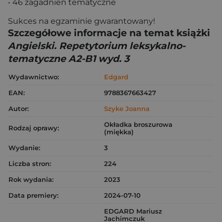
• 46 zagadnień tematyczne
Sukces na egzaminie gwarantowany!
Szczegółowe informacje na temat książki
Angielski. Repetytorium leksykalno-
tematyczne A2-B1 wyd. 3
Wydawnictwo:
Edgard
EAN:
9788367663427
Autor:
Szyke Joanna
Okładka broszurowa
Rodzaj oprawy:
(miękka)
Wydanie:
3
Liczba stron:
224
Rok wydania:
2023
Data premiery:
2024-07-10
EDGARD Mariusz
Jachimczuk