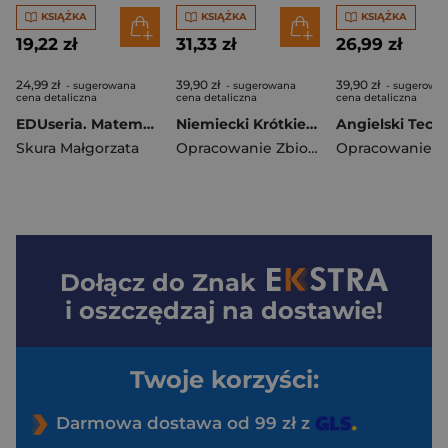
KSIĄŻKA
KSIĄŻKA
KSIĄŻKA
19,22 zł
31,33 zł
26,99 zł
24,99 zł
39,90 zł
39,90 zł
- sugerowana
- sugerowana
- sugerowa
cena detaliczna
cena detaliczna
cena detaliczna
EDUseria. Matematyka. Karty pracy. Klasa 1. Kapitan Nauka
Niemiecki Krótkie historie. Dla początkujących
Skura Małgorzata
Opracowanie Zbiorowe
Dołącz do
Znak
i oszczędzaj na dostawie!
Twoje korzyści:
Darmowa dostawa od 99 zł z