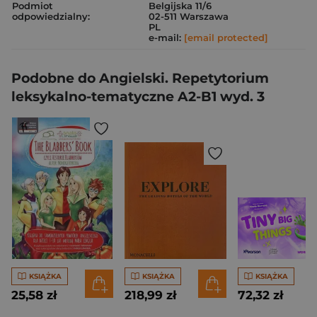
Podmiot
Belgijska 11/6
odpowiedzialny:
02-511 Warszawa
PL
e-mail:
[email protected]
Podobne do Angielski. Repetytorium
leksykalno-tematyczne A2-B1 wyd. 3
KSIĄŻKA
KSIĄŻKA
KSIĄŻKA
25,58 zł
218,99 zł
72,32 zł