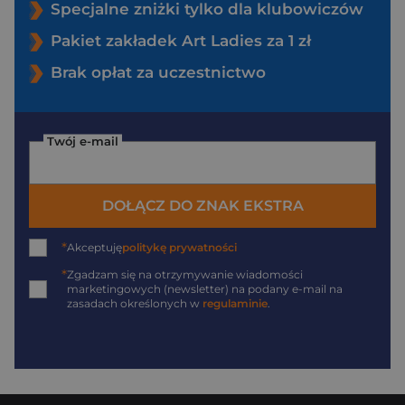
Specjalne zniżki tylko dla klubowiczów
Pakiet zakładek Art Ladies za 1 zł
Brak opłat za uczestnictwo
Twój e-mail
DOŁĄCZ DO ZNAK EKSTRA
*
Akceptuję
politykę prywatności
*
Zgadzam się na otrzymywanie wiadomości
marketingowych (newsletter) na podany
e-mail
na
zasadach określonych w
regulaminie
.