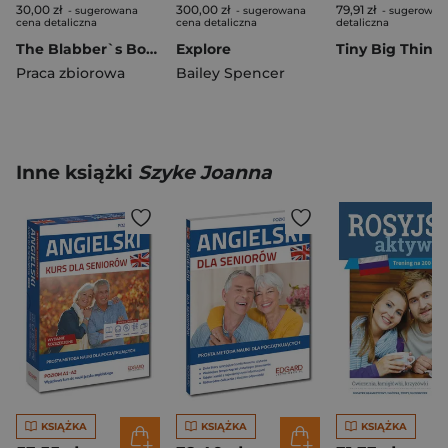
30,00 zł
300,00 zł
79,91 zł
- sugerowana
- sugerowana
- sugerowan
cena detaliczna
cena detaliczna
detaliczna
The Blabber`s Book, czyli Historie Blabbersów
Explore
Praca zbiorowa
Bailey Spencer
Inne książki
Szyke Joanna
KSIĄŻKA
KSIĄŻKA
KSIĄŻKA