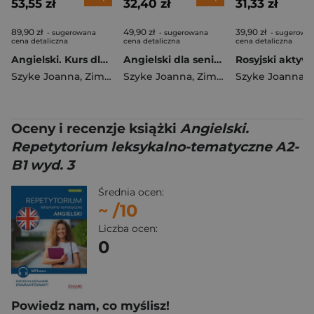
53,55 zł
32,40 zł
31,33 zł
89,90 zł
49,90 zł
39,90 zł
- sugerowana
- sugerowana
- sugerowa
cena detaliczna
cena detaliczna
cena detaliczna
Angielski. Kurs dla seniorów. Poziom A1-A2 wyd. 2
Angielski dla seniorów wyd. 3
Szyke Joanna
,
Zimnoch Katarzyna
Szyke Joanna
,
Zimnoch Katarzyna
Szyke Joanna
Oceny i recenzje książki
Angielski.
Repetytorium leksykalno-tematyczne A2-
B1 wyd. 3
Średnia ocen:
~
/10
Liczba ocen:
0
Powiedz nam, co myślisz!