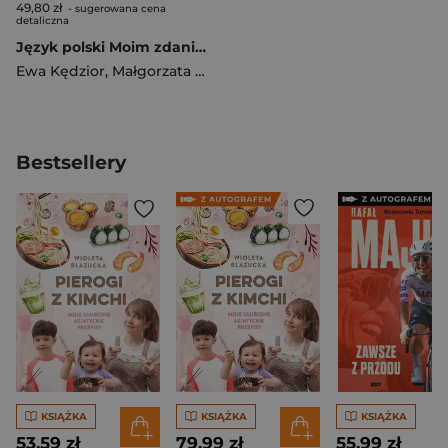
49,80 zł
- sugerowana cena
detaliczna
Język polski Moim zdaniem podręcznik dla klasy 4 szkoły podstawowej EDYCJA 2026
Ewa Kędzior
,
Małgorzata Solarska
,
Irmina Żarska
Bestsellery
KSIĄŻKA
KSIĄŻKA
KSIĄŻKA
53,59 zł
79,99 zł
55,99 zł