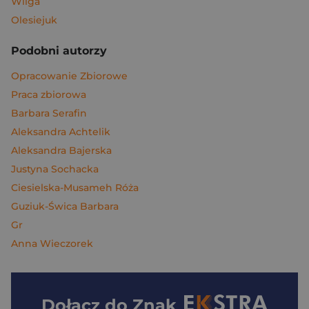
Wilga
Olesiejuk
Podobni autorzy
Opracowanie Zbiorowe
Praca zbiorowa
Barbara Serafin
Aleksandra Achtelik
Aleksandra Bajerska
Justyna Sochacka
Ciesielska-Musameh Róża
Guziuk-Świca Barbara
Gr
Anna Wieczorek
Dołącz do
Znak