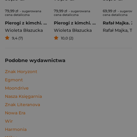
79,99 zł
79,99 zł
69,99 zł
- sugerowana
- sugerowana
- sugerowa
cena detaliczna
cena detaliczna
cena detaliczna
Pierogi z kimchi. Moje ulubione azjatyckie przepisy
Pierogi z kimchi. Moje ulubione azjatyckie przepisy - książka z autografem
Wioleta Błazucka
Wioleta Błazucka
Rafał Majka
,
Tomasz 
9,4 (7)
10,0 (2)
Podobne wydawnictwa
Znak Horyzont
Egmont
Moondrive
Nasza Księgarnia
Znak Literanova
Nowa Era
Wir
Harmonia