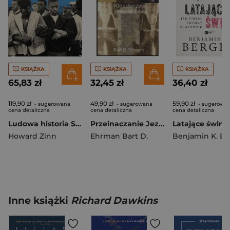
KSIĄŻKA
KSIĄŻKA
KSIĄŻKA
65,83 zł
32,45 zł
36,40 zł
119,90 zł
49,90 zł
59,90 zł
- sugerowana
- sugerowana
- sugerowa
cena detaliczna
cena detaliczna
cena detaliczna
Ludowa historia Stanów Zjednoczonych. Od roku 1492 do dziś wyd. 2
Przeinaczanie Jezusa Kto i dlaczego zmieniał Biblię
Howard Zinn
Ehrman Bart D.
Inne książki
Richard Dawkins