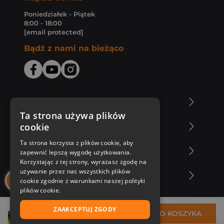
Poniedziałek - Piątek
8:00 - 18:00
[email protected]
Bądź z nami na bieżąco
O Księgarni Znak
Ta strona używa plików
cookie
Zakupy u nas
Ta strona korzysta z plików cookie, aby
Nasza oferta
zapewnić lepszą wygodę użytkowania.
Korzystając z tej strony, wyrażasz zgodę na
używanie przez nas wszystkich plików
Nasi autorzy
cookie zgodnie z warunkami naszej polityki
plików cookie.
ZAAKCEPTUJ ZGODY
32,45 zł
DO KOSZYKA