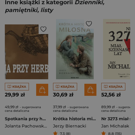
Inne książki z kategorii
Dzienniki,
pamiętniki, listy
KSIĄŻKA
KSIĄŻKA
KSIĄŻKA
29,99 zł
30,69 zł
52,56 zł
49,99 zł
37,99 zł
89,99 zł
- sugerowana
- sugerowana
- sugerowa
cena detaliczna
cena detaliczna
cena detaliczna
Spotkania przy herbacie
Krótka historia miłosna
Jolanta Pachowska-Kurzewska
Jerzy Biernacki
Jan Michalak
7,3 (8)
8,8 (115)