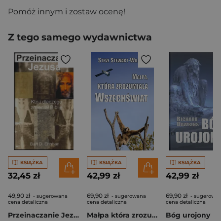
Pomóż innym i zostaw ocenę!
Z tego samego wydawnictwa
KSIĄŻKA
KSIĄŻKA
KSIĄŻKA
32,45 zł
42,99 zł
42,99 zł
49,90 zł
69,90 zł
69,90 zł
- sugerowana
- sugerowana
- sugerowa
cena detaliczna
cena detaliczna
cena detaliczna
Przeinaczanie Jezusa Kto i dlaczego zmieniał Biblię
Małpa która zrozumiała Wszechświat Ewolucja umysłu i kultury
Bóg urojony