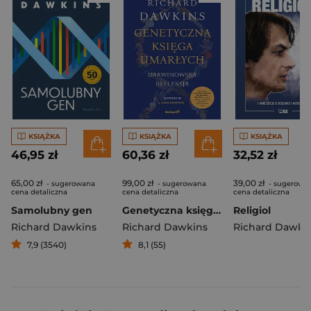
KSIĄŻKA
KSIĄŻKA
KSIĄŻKA
46,95 zł
60,36 zł
32,52 zł
65,00 zł
99,00 zł
39,00 zł
- sugerowana
- sugerowana
- sugerowa
cena detaliczna
cena detaliczna
cena detaliczna
Samolubny gen
Genetyczna księga umarłych. Darwinowska refleksja
Religiol
Richard Dawkins
Richard Dawkins
Richard Dawki
7,9 (3540)
8,1 (55)