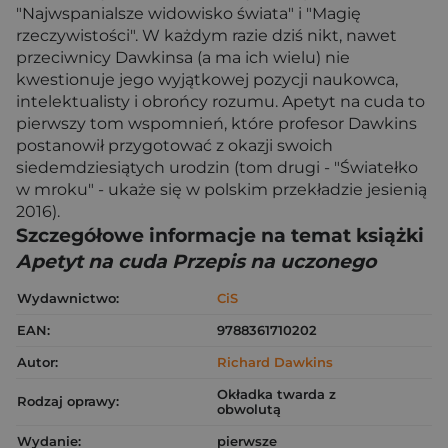
"Najwspanialsze widowisko świata" i "Magię
rzeczywistości". W każdym razie dziś nikt, nawet
przeciwnicy Dawkinsa (a ma ich wielu) nie
kwestionuje jego wyjątkowej pozycji naukowca,
intelektualisty i obrońcy rozumu. Apetyt na cuda to
pierwszy tom wspomnień, które profesor Dawkins
postanowił przygotować z okazji swoich
siedemdziesiątych urodzin (tom drugi - "Światełko
w mroku" - ukaże się w polskim przekładzie jesienią
2016).
Szczegółowe informacje na temat książki
Apetyt na cuda Przepis na uczonego
Wydawnictwo:
CiS
EAN:
9788361710202
Autor:
Richard Dawkins
Okładka twarda z
Rodzaj oprawy:
obwolutą
Wydanie:
pierwsze