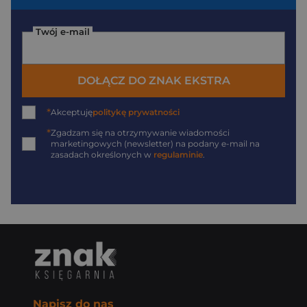
Twój e-mail
DOŁĄCZ DO ZNAK EKSTRA
*
Akceptuję
politykę prywatności
*
Zgadzam się na otrzymywanie wiadomości
marketingowych (newsletter) na podany
e-mail
na
zasadach określonych w
regulaminie
.
Napisz do nas