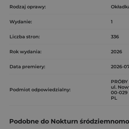
Rodzaj oprawy:
Okładk
Wydanie:
1
Liczba stron:
336
Rok wydania:
2026
Data premiery:
2026-07
PRÓBY S
ul. Now
Podmiot odpowiedzialny:
00-029
PL
Podobne do Nokturn śródziemnomo