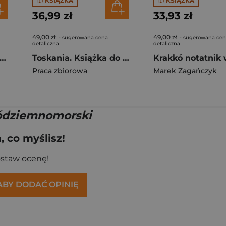
KSIĄŻKA
KSIĄŻKA
36,99 zł
33,93 zł
49,00 zł
49,00 zł
- sugerowana cena
- sugerowana ce
detaliczna
detaliczna
media dell’arte Książka do pisania
Toskania. Książka do pisania
Praca zbiorowa
Marek Zagańczyk
ódziemnomorski
 co myślisz!
ostaw ocenę!
 ABY DODAĆ OPINIĘ