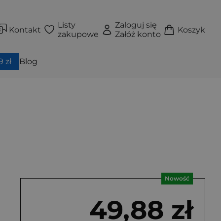
Listy
Zaloguj się
Kontakt
Koszyk
zakupowe
Załóż konto
 zł
Blog
Nowość
49,88 zł