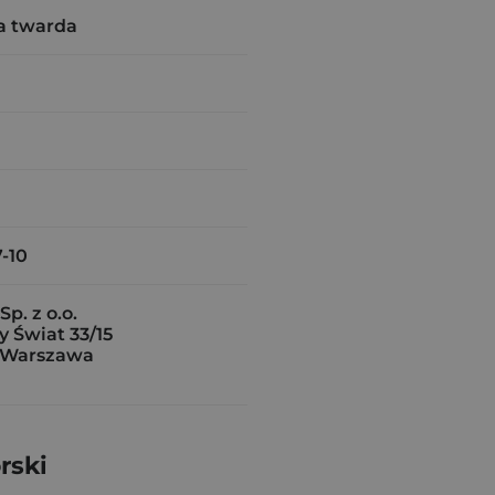
a twarda
-10
p. z o.o.
y Świat 33/15
 Warszawa
rski