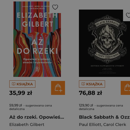
KSIĄŻKA
KSIĄŻKA
35,99 zł
76,88 zł
59,99 zł
129,90 zł
- sugerowana cena
- sugerowana cena
detaliczna
detaliczna
Aż do rzeki. Opowieść o miłości, stracie i wyzwoleniu
Blac
Elizabeth Gilbert
Paul Elliott
,
Carol Clerk