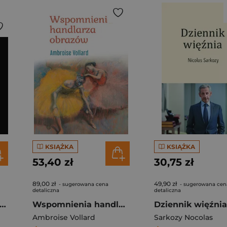
KSIĄŻKA
KSIĄŻKA
53,40 zł
30,75 zł
89,00 zł
49,90 zł
- sugerowana cena
- sugerowana cen
detaliczna
detaliczna
k Sabbath & Ozzy Osbourne. Historie największych utworów
Wspomnienia handlarza obrazów
Dziennik więźnia
Ambroise Vollard
Sarkozy Nocolas