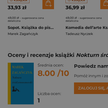
KSIĄŻKA
KSIĄŻKA
33,93 zł
36,99 zł
49,00 zł
49,00 zł
- sugerowana cena
- sugerowana cena
detaliczna
detaliczna
Sopot. Książka do pisania / Zoppot. Ein buch zum schreiben wer. niemiecka
Ko
Marek Zagańczyk
Tadeusz Nyczek
Oceny i recenzje książki
Nokturn śr
Średnia ocen:
Powiedz nam,
8.00
/10
Pomóż innym i z
ZALOGUJ SIĘ,
Liczba ocen:
1