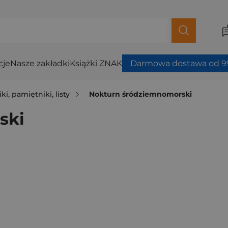
cje
Nasze zakładki
Książki ZNAK
Darmowa dostawa od 99
ki, pamiętniki, listy
Nokturn śródziemnomorski
ski