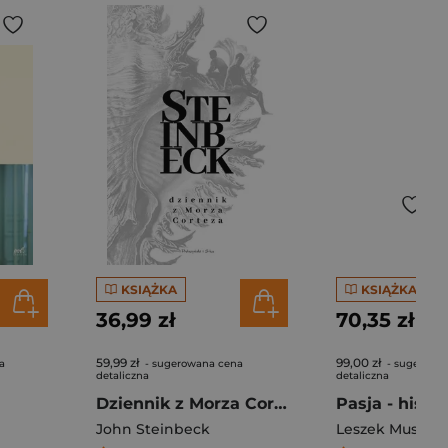
KSIĄŻKA
KSIĄŻKA
36,99 zł
70,35 zł
59,99 zł
99,00 zł
a
- sugerowana cena
- sugerowa
detaliczna
detaliczna
Dziennik z Morza Corteza
John Steinbeck
Leszek Musiał