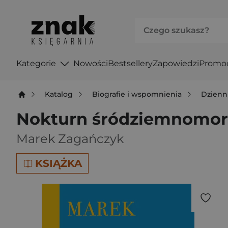
Kategorie
Nowości
Bestsellery
Zapowiedzi
Promo
Katalog
Biografie i wspomnienia
Dzienni
Nokturn śródziemnomor
Marek Zagańczyk
KSIĄŻKA