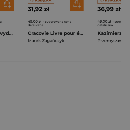
KSIĄŻKA
KSIĄŻKA
31,92 zł
36,99 zł
49,00 zł
49,00 zł
na
- sugerowana cena
- sugerowa
detaliczna
detaliczna
Krakkó notatnik wydanie węgierskojęzyczne
Cracovie Livre pour écrire
Marek Zagańczyk
Przemysław Skr