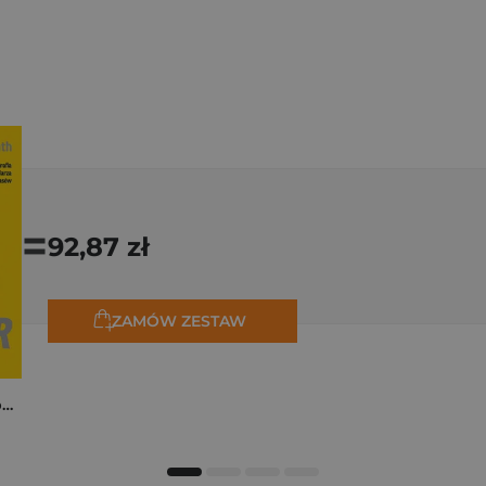
=
92,87 zł
ZAMÓW ZESTAW
Tadej Pogačar. Niepokonany