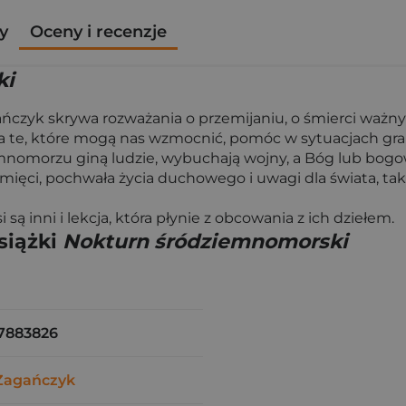
y
Oceny i recenzje
ki
ńczyk skrywa rozważania o przemijaniu, o śmierci ważny
era te, które mogą nas wzmocnić, pomóc w sytuacjach gr
iemnomorzu giną ludzie, wybuchają wojny, a Bóg lub bogo
amięci, pochwała życia duchowego i uwagi dla świata, tak,
są inni i lekcja, która płynie z obcowania z ich dziełem.
siążki
Nokturn śródziemnomorski
7883826
Zagańczyk