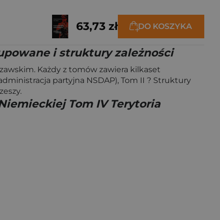
63,73 zł
DO KOSZYKA
upowane i struktury zależności
awskim. Każdy z tomów zawiera kilkaset
 administracja partyjna NSDAP), Tom II ? Struktury
zeszy.
Niemieckiej Tom IV Terytoria