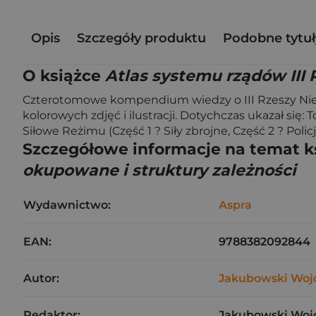
Opis
Szczegóły produktu
Podobne tytuł
O książce
Atlas systemu rządów III 
Czterotomowe kompendium wiedzy o III Rzeszy Nie
kolorowych zdjęć i ilustracji. Dotychczas ukazał się:
Siłowe Reżimu (Część 1 ? Siły zbrojne, Część 2 ? Polic
Szczegółowe informacje na temat k
okupowane i struktury zależności
Wydawnictwo:
Aspra
EAN:
9788382092844
Autor:
Jakubowski Woj
Redaktor:
Jakubowski Wojci