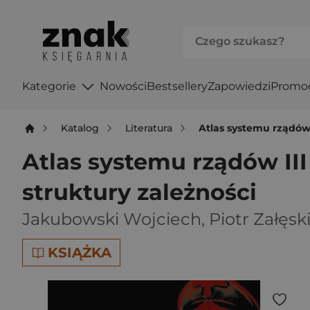
Kategorie
Nowości
Bestsellery
Zapowiedzi
Promo
Katalog
Literatura
Atlas systemu rządów 
Atlas systemu rządów II
struktury zależności
Jakubowski Wojciech
,
Piotr Załęsk
KSIĄŻKA