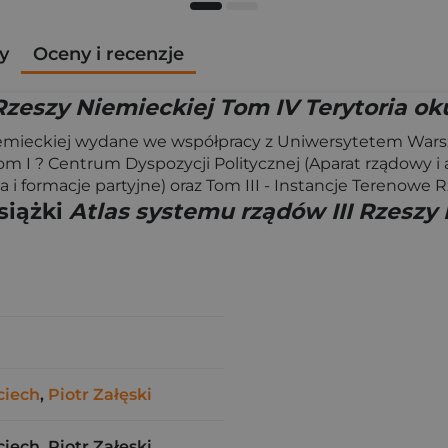
y
Oceny i recenzje
Rzeszy Niemieckiej Tom IV Terytoria ok
mieckiej wydane we współpracy z Uniwersytetem Warsz
 Tom I ? Centrum Dyspozycji Politycznej (Aparat rządowy i
ja i formacje partyjne) oraz Tom III - Instancje Terenowe R
siążki
Atlas systemu rządów III Rzeszy 
ciech
,
Piotr Załęski
ech, Piotr Załęski