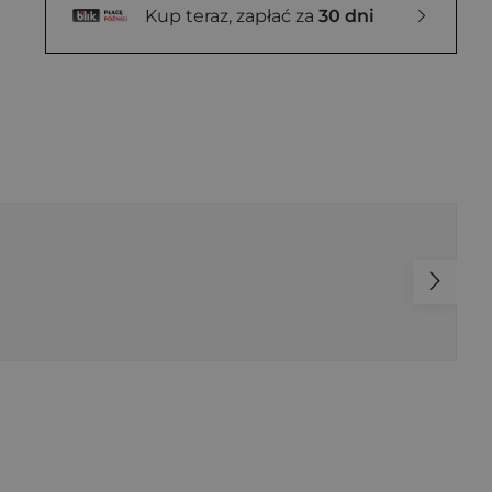
Kup teraz, zapłać za
30 dni