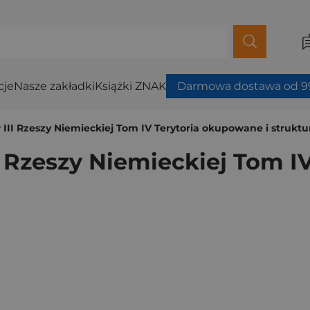
cje
Nasze zakładki
Książki ZNAK
Darmowa dostawa od 99
III Rzeszy Niemieckiej Tom IV Terytoria okupowane i struktu
I Rzeszy Niemieckiej Tom I
i