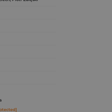
a
otected]