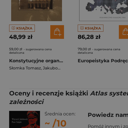
KSIĄŻKA
KSIĄŻKA
48,99 zł
86,28 zł
59,00 zł
79,00 zł
- sugerowana cena
- sugerowana cena
detaliczna
detaliczna
Konstytucyjne organy władzy RP w latach...
Eur
Słomka Tomasz
,
Jakubowski Wojciech
Oceny i recenzje książki
Atlas syste
zależności
Średnia ocen:
Powiedz nam,
~
/10
Pomóż innym i z