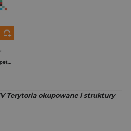
a
Weryfikacja kompetencji obywatelskich polskich maturzystów
IV Terytoria okupowane i struktury