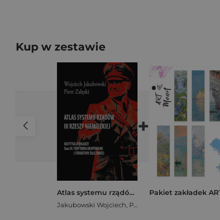
Kup w zestawie
+
Atlas systemu rządów III Rzeszy Niemieckiej Tom IV Terytoria okupowane i struktury zależności
Jakubowski Wojciech
,
Piotr Załęski