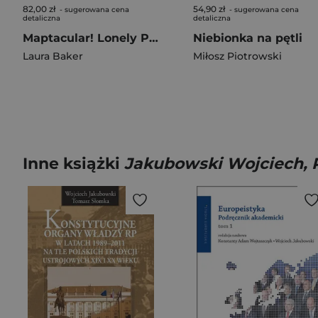
82,00 zł
54,90 zł
- sugerowana cena
- sugerowana cena
detaliczna
detaliczna
Maptacular! Lonely Planet Kids
Niebionka na pętli
Laura Baker
Miłosz Piotrowski
Inne książki
Jakubowski Wojciech, P