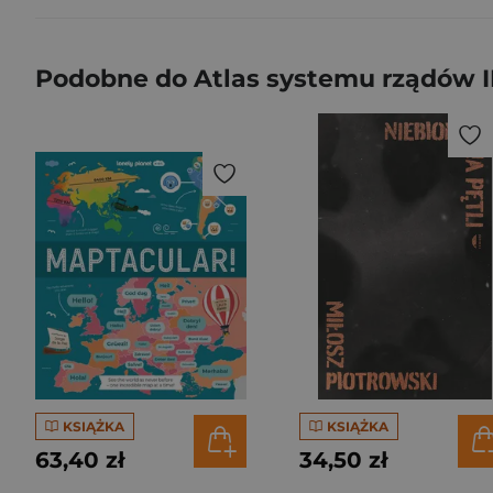
Podobne do Atlas systemu rządów II
KSIĄŻKA
KSIĄŻKA
63,40 zł
34,50 zł