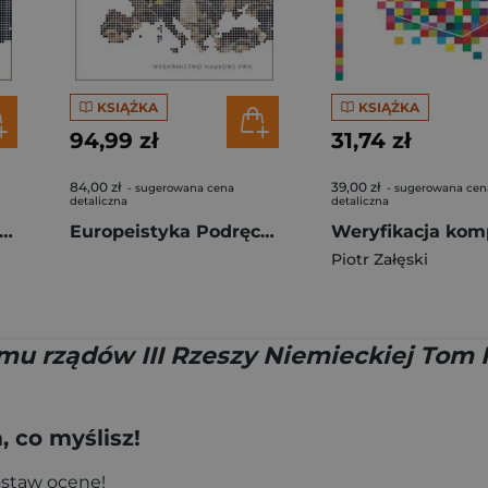
KSIĄŻKA
KSIĄŻKA
94,99 zł
31,74 zł
84,00 zł
39,00 zł
- sugerowana cena
- sugerowana cen
detaliczna
detaliczna
opeistyka Podręcznik akademicki Tom 1
Europeistyka Podręcznik akademicki Tom 2
Piotr Załęski
mu rządów III Rzeszy Niemieckiej Tom 
 co myślisz!
ostaw ocenę!