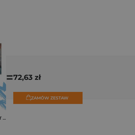
=
72,63 zł
ZAMÓW ZESTAW
Pakiet zakładek ART Monet