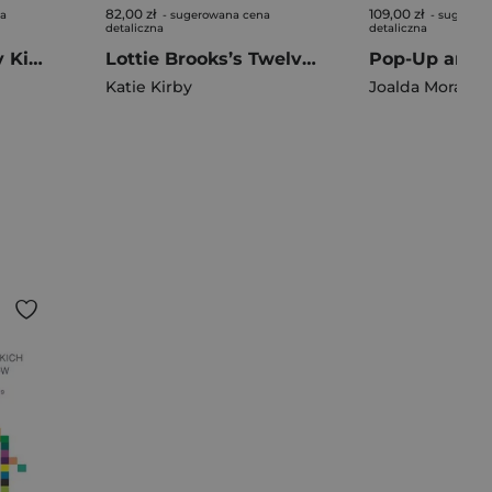
82,00 zł
109,00 zł
na
- sugerowana cena
- sugerow
detaliczna
detaliczna
Diary of a Wimpy Kid. Fight or Flight. Book 21
Lottie Brooks’s Twelve Disasters of Christmas
Katie Kirby
Joalda Morancy