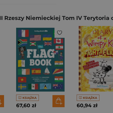
I Rzeszy Niemieckiej Tom IV Terytoria 
KSIĄŻKA
KSIĄŻKA
67,60 zł
60,94 zł