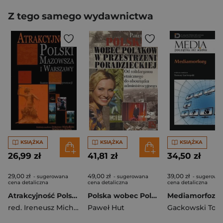
Z tego samego wydawnictwa
KSIĄŻKA
KSIĄŻKA
KSIĄŻKA
26,99 zł
41,81 zł
34,50 zł
29,00 zł
49,00 zł
39,00 zł
- sugerowana
- sugerowana
- sugerowa
cena detaliczna
cena detaliczna
cena detaliczna
Atrakcyjność Polski Mazowsza i Warszawy Szanse skutecznej promocji
Polska wobec Polaków w przestrzeni poradzieckiej Od solidaryzmu etnicznego do obowiązku administracyjnego
Mediamorfozy
red. Ireneusz Michałków
Paweł Hut
,
Waldemar Piórek
Gackowski Tom