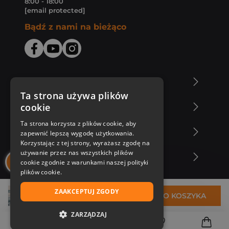
8:00 - 18:00
[email protected]
Bądź z nami na bieżąco
O Księgarni Znak
Ta strona używa plików
cookie
Zakupy u nas
Ta strona korzysta z plików cookie, aby
Nasza oferta
zapewnić lepszą wygodę użytkowania.
Korzystając z tej strony, wyrażasz zgodę na
używanie przez nas wszystkich plików
Nasi autorzy
cookie zgodnie z warunkami naszej polityki
plików cookie.
ZAAKCEPTUJ ZGODY
63,73 zł
DO KOSZYKA
ZARZĄDZAJ