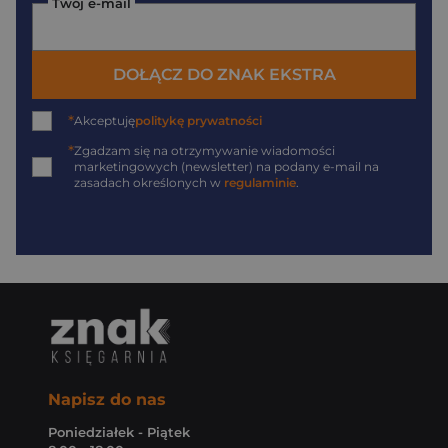
Twój e-mail
DOŁĄCZ DO ZNAK EKSTRA
*
Akceptuję
politykę prywatności
*
Zgadzam się na otrzymywanie wiadomości
marketingowych (newsletter) na podany
e-mail
na
zasadach określonych w
regulaminie
.
Napisz do nas
Poniedziałek - Piątek