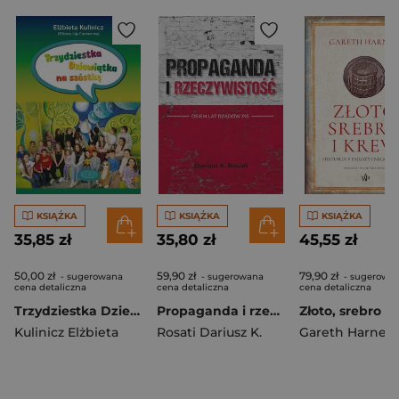
KSIĄŻKA
KSIĄŻKA
KSIĄŻKA
35,85 zł
35,80 zł
45,55 zł
50,00 zł
59,90 zł
79,90 zł
- sugerowana
- sugerowana
- sugerowa
cena detaliczna
cena detaliczna
cena detaliczna
Trzydziestka Dziewiątka na szóstkę
Propaganda i rzeczywistość. Osiem lat rządów PiS
Kulinicz Elżbieta
Rosati Dariusz K.
Gareth Harney