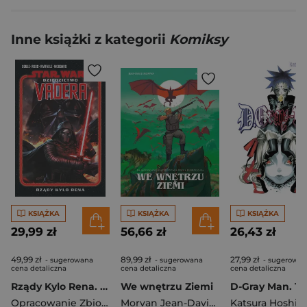
Inne książki z kategorii
Komiksy
KSIĄŻKA
KSIĄŻKA
KSIĄŻKA
29,99 zł
56,66 zł
26,43 zł
49,99 zł
89,99 zł
27,99 zł
- sugerowana
- sugerowana
- sugerowan
cena detaliczna
cena detaliczna
cena detaliczna
Rządy Kylo Rena. Star Wars. Dziedzictwo Vadera. Tom 1
We wnętrzu Ziemi
D-Gray Man. T
Opracowanie Zbiorowe
Morvan Jean-David
,
Rafael Ortiz
Katsura Hoshin