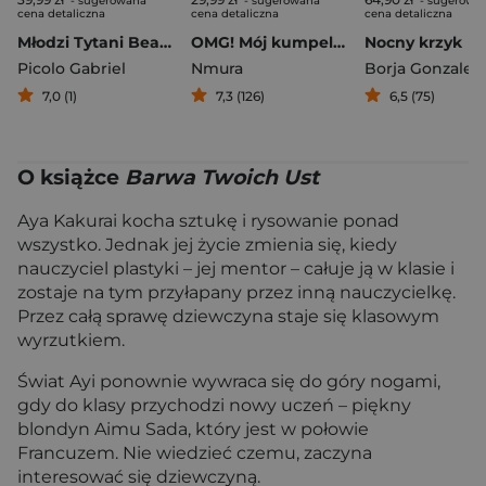
- sugerowana
- sugerowana
- sugerowa
cena detaliczna
cena detaliczna
cena detaliczna
Młodzi Tytani Beast Boy kocha Raven
OMG! Mój kumpel z gry online okazał się moim potwornym szefem!!!
Nocny krzyk
Picolo Gabriel
Nmura
Borja Gonzalez
7,0 (1)
7,3 (126)
6,5 (75)
O książce
Barwa Twoich Ust
Aya Kakurai kocha sztukę i rysowanie ponad
wszystko. Jednak jej życie zmienia się, kiedy
nauczyciel plastyki – jej mentor – całuje ją w klasie i
zostaje na tym przyłapany przez inną nauczycielkę.
Przez całą sprawę dziewczyna staje się klasowym
wyrzutkiem.
Świat Ayi ponownie wywraca się do góry nogami,
gdy do klasy przychodzi nowy uczeń – piękny
blondyn Aimu Sada, który jest w połowie
Francuzem. Nie wiedzieć czemu, zaczyna
interesować się dziewczyną.