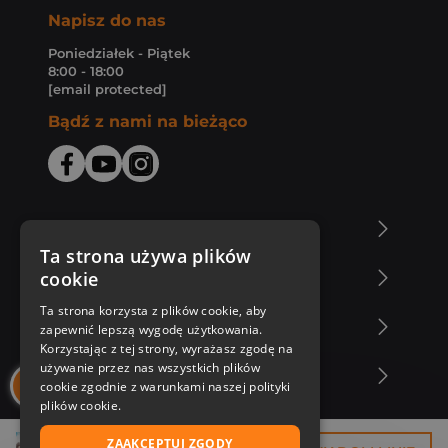
Napisz do nas
Poniedziałek - Piątek
8:00 - 18:00
[email protected]
Bądź z nami na bieżąco
O Księgarni Znak
Ta strona używa plików
cookie
Zakupy u nas
Ta strona korzysta z plików cookie, aby
Nasza oferta
zapewnić lepszą wygodę użytkowania.
Korzystając z tej strony, wyrażasz zgodę na
używanie przez nas wszystkich plików
Nasi autorzy
cookie zgodnie z warunkami naszej polityki
plików cookie.
ZAAKCEPTUJ ZGODY