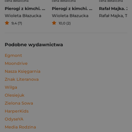
cena detaliczna
cena detaliczna
cena detaliczna
Pierogi z kimchi. Moje ulubione azjatyckie przepisy
Pierogi z kimchi. Moje ulubione azjatyckie przepisy - książka z autografem
Wioleta Błazucka
Wioleta Błazucka
Rafał Majka
,
Tomasz 
9,4 (7)
10,0 (2)
Podobne wydawnictwa
Egmont
Moondrive
Nasza Księgarnia
Znak Literanova
Wilga
Olesiejuk
Zielona Sowa
HarperKids
OdyseYA
Media Rodzina