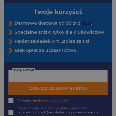
Twoje korzyści:
Darmowa dostawa od 99 zł z
Specjalne zniżki tylko dla klubowiczów
Pakiet zakładek Art Ladies za 1 zł
Brak opłat za uczestnictwo
Twój e-mail
DOŁĄCZ DO ZNAK EKSTRA
*
Akceptuję
politykę prywatności
*
Zgadzam się na otrzymywanie wiadomości
marketingowych (newsletter) na podany
e-mail
na