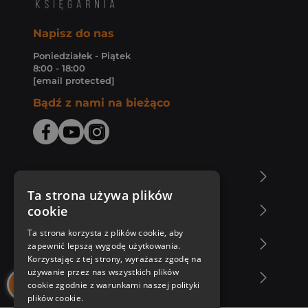
Napisz do nas
Poniedziałek - Piątek
8:00 - 18:00
[email protected]
Bądź z nami na bieżąco
O Księgarni Znak
Ta strona używa plików
cookie
Zakupy u nas
Ta strona korzysta z plików cookie, aby
Nasza oferta
zapewnić lepszą wygodę użytkowania.
Korzystając z tej strony, wyrażasz zgodę na
używanie przez nas wszystkich plików
Nasi autorzy
cookie zgodnie z warunkami naszej polityki
plików cookie.