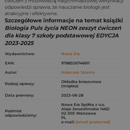
ćwiczeń z możliwością natychmiastowej weryfikacji
odpowiedzi sprawia, że nauczanie biologii jest
atrakcyjne i efektywne.
Szczegółowe informacje na temat książki
Biologia Puls życia NEON zeszyt ćwiczeń
dla klasy 7 szkoły podstawowej EDYCJA
2023-2025
Wydawnictwo:
Nowa Era
EAN:
9788326746611
Autor:
Holeczek Jolanta
Okładka broszurowa
Rodzaj oprawy:
(miękka)
Data premiery:
2023-06-28
Nowa Era Spółka z o.o.
Aleje Jerozolimskie 146D
Podmiot
02-305 Warszawa
odpowiedzialny:
PL
e-mail:
[email protected]