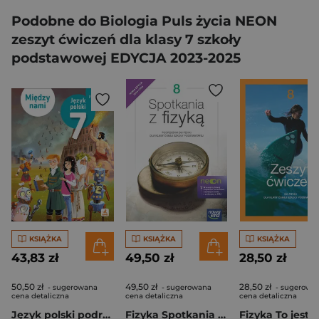
Podobne do Biologia Puls życia NEON
zeszyt ćwiczeń dla klasy 7 szkoły
podstawowej EDYCJA 2023-2025
KSIĄŻKA
KSIĄŻKA
KSIĄŻKA
43,83 zł
49,50 zł
28,50 zł
50,50 zł
49,50 zł
28,50 zł
- sugerowana
- sugerowana
- sugerowa
cena detaliczna
cena detaliczna
cena detaliczna
Język polski podręcznik dla klasy 7 Między nami EDYCJA 2026
Fizyka Spotkania z fizyką NEON podręcznik dla klasy 8 szkoły podstawowej EDYCJA 2024-2026