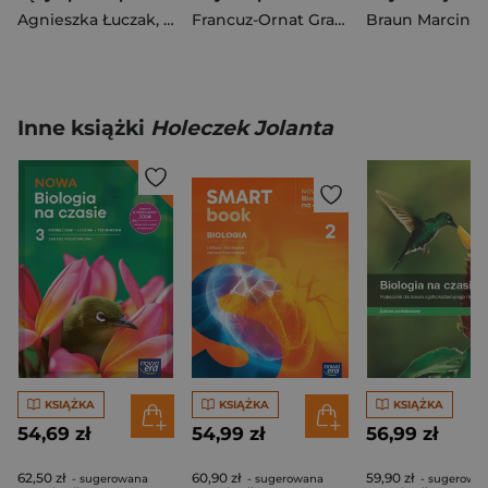
Agnieszka Łuczak
,
Agnieszka Suchowierska
Francuz-Ornat Grażyna
,
Roland Maszka
Braun Marcin
,
Nowotny-Róża
,
Śliw
Inne książki
Holeczek Jolanta
KSIĄŻKA
KSIĄŻKA
KSIĄŻKA
54,69 zł
54,99 zł
56,99 zł
62,50 zł
60,90 zł
59,90 zł
- sugerowana
- sugerowana
- sugerowa