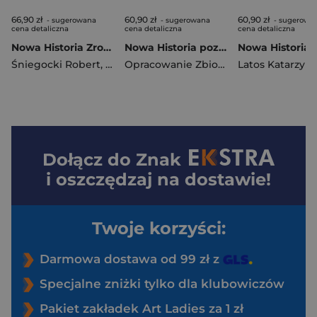
66,90 zł
60,90 zł
60,90 zł
- sugerowana
- sugerowana
- sugerowa
cena detaliczna
cena detaliczna
cena detaliczna
Nowa Historia Zrozumieć przeszłość podręcznik 4 liceum i technikum zakres rozszerzony EDYCJA 2025
Nowa Historia poznać przeszłość 1 SMARTBOOK liceum i technikum zakres podstawowy edycja 2025
Śniegocki Robert
,
Agnieszka Zielińska
Opracowanie Zbiorowe
Latos Katarzyn
Dołącz do
Znak
i oszczędzaj na dostawie!
Twoje korzyści:
Darmowa dostawa od 99 zł z
Specjalne zniżki tylko dla klubowiczów
Pakiet zakładek Art Ladies za 1 zł