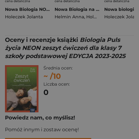
cena detaliczna
cena detaliczna
cena detaliczna
Nowa Biologia NOWA BIOLOGIA NA CZASIE podręcznik część 3 zakres podstawowy EDYCJA 2026
Nowa Biologia na czasie 2 SMARTBOOK liceum i technikum zakres podstawowy EDYCJA 2026
Holeczek Jolanta
Helmin Anna
,
Holeczek Jolanta
Holeczek Jolan
Oceny i recenzje książki
Biologia Puls
życia NEON zeszyt ćwiczeń dla klasy 7
szkoły podstawowej EDYCJA 2023-2025
Średnia ocen:
~
/10
Liczba ocen:
0
Powiedz nam, co myślisz!
Pomóż innym i zostaw ocenę!