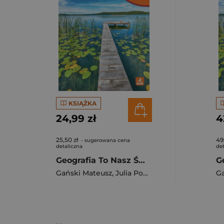
KSIĄŻKA
24,99 zł
4
25,50 zł
49
- sugerowana cena
detaliczna
det
Geografia To Nasz Świat ćwiczenia dla kalsy 7 szkoła podstawowa EDYCJA 2026
Gański Mateusz
,
Julia Podlewska
,
Joanna Jasiń
Ga