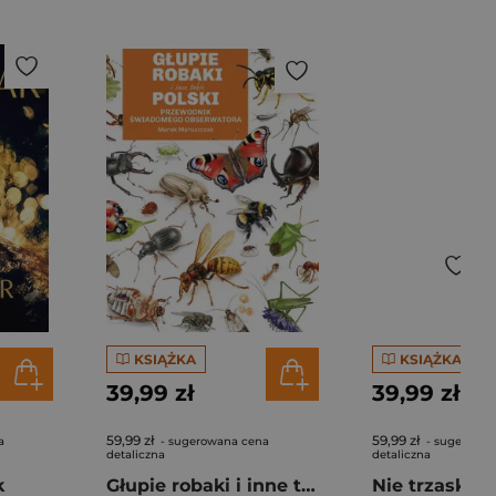
KSIĄŻKA
KSIĄŻKA
39,99 zł
39,99 zł
59,99 zł
59,99 zł
a
- sugerowana cena
- sugerowan
detaliczna
detaliczna
k
Głupie robaki i inne takie Polski