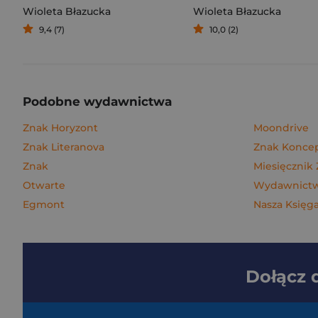
Wioleta Błazucka
Wioleta Błazucka
9,4 (7)
10,0 (2)
Podobne wydawnictwa
Znak Horyzont
Moondrive
Znak Literanova
Znak Konce
Znak
Miesięcznik
Otwarte
Wydawnictwo
Egmont
Nasza Księga
Dołącz