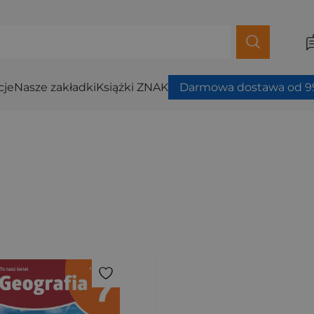
cje
Nasze zakładki
Książki ZNAK
Darmowa dostawa od 99