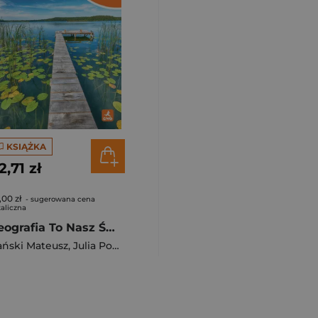
KSIĄŻKA
2,71 zł
,00 zł
- sugerowana cena
aliczna
Geografia To Nasz Świat podręcznik dla kalsy 7 szkoła podstawowa EDYCJA 2026
ska
ński Mateusz
,
Julia Podlewska
,
Joanna Jasińska