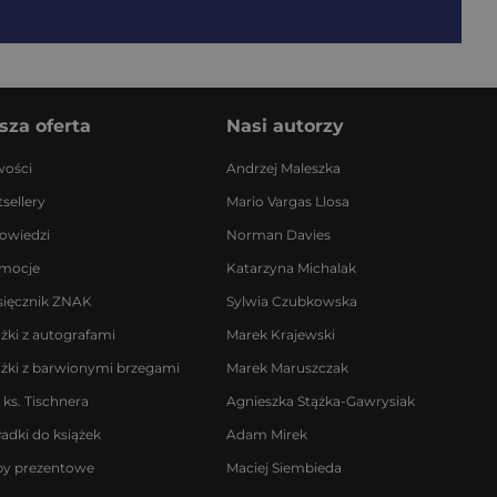
sza oferta
Nasi autorzy
ości
Andrzej Maleszka
sellery
Mario Vargas Llosa
owiedzi
Norman Davies
mocje
Katarzyna Michalak
sięcznik ZNAK
Sylwia Czubkowska
ążki z autografami
Marek Krajewski
ążki z barwionymi brzegami
Marek Maruszczak
 ks. Tischnera
Agnieszka Stążka-Gawrysiak
ładki do książek
Adam Mirek
by prezentowe
Maciej Siembieda