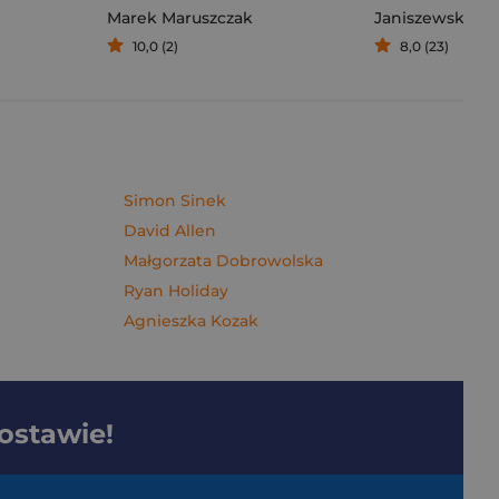
Marek Maruszczak
Janiszewska M
10,0 (2)
8,0 (23)
Simon Sinek
David Allen
Małgorzata Dobrowolska
Ryan Holiday
Agnieszka Kozak
dostawie!