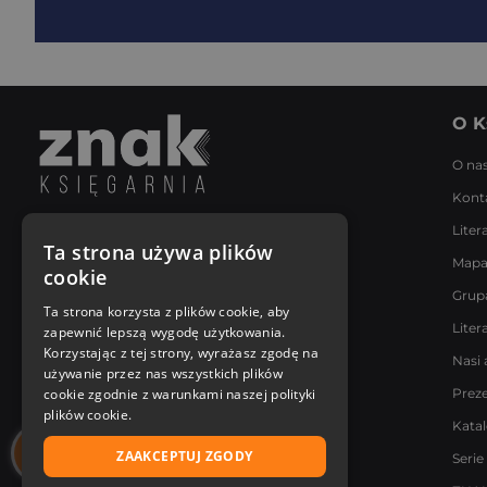
O K
O na
Kont
Liter
Napisz do nas
Ta strona używa plików
Mapa
Poniedziałek - Piątek
cookie
8:00 - 18:00
Grup
[email protected]
Ta strona korzysta z plików cookie, aby
Liter
zapewnić lepszą wygodę użytkowania.
Bądź z nami na bieżąco
Korzystając z tej strony, wyrażasz zgodę na
Nasi 
używanie przez nas wszystkich plików
cookie zgodnie z warunkami naszej polityki
Prez
plików cookie.
Kata
ZAAKCEPTUJ ZGODY
Serie