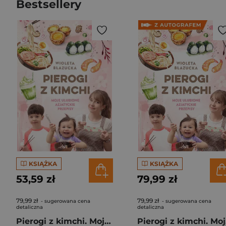
Bestsellery
KSIĄŻKA
KSIĄŻKA
53,59 zł
79,99 zł
79,99 zł
79,99 zł
- sugerowana cena
- sugerowana cena
detaliczna
detaliczna
Pierogi z kimchi. Moje ulubione azjatyckie przepisy
Piero