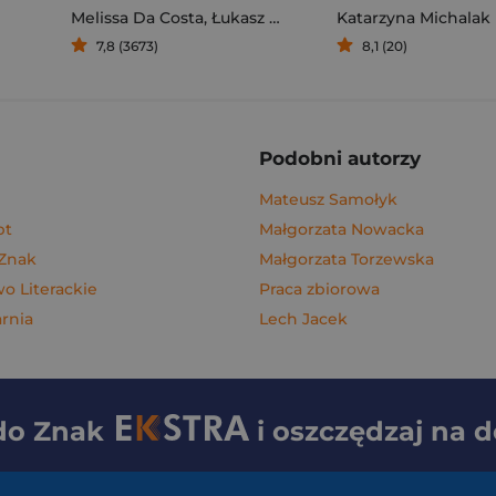
Melissa Da Costa
,
Łukasz Müller
Katarzyna Michalak
7,8 (3673)
8,1 (20)
Podobni autorzy
Mateusz Samołyk
pt
Małgorzata Nowacka
 Znak
Małgorzata Torzewska
 Literackie
Praca zbiorowa
rnia
Lech Jacek
 do
Znak
i oszczędzaj na 