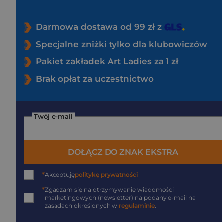
Darmowa dostawa od 99 zł z
Specjalne zniżki tylko dla klubowiczów
Pakiet zakładek Art Ladies za 1 zł
Brak opłat za uczestnictwo
Twój e-mail
DOŁĄCZ DO ZNAK EKSTRA
*
Akceptuję
politykę prywatności
*
Zgadzam się na otrzymywanie wiadomości
marketingowych (newsletter) na podany
e-mail
na
zasadach określonych w
regulaminie
.