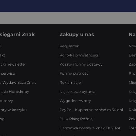
sięgarni Znak
Zakupy u nas
Na
s
Regulamin
Now
akt
Polityka prywatności
Best
acki newsletter
Koszty i formy dostawy
Zap
 serwisu
Formy płatności
Pro
a Wydawnicza Znak
Reklamacje
Mie
ackie Horoskopy
Najczęstsze pytania
Ksi
autorzy
Wygodne zwroty
Ksi
enty w koszyku
PayPo - Kup teraz, zapłać za 30 dni
Rok
log
BLIK Płacę Później
Zak
Darmowa dostawa Znak EKSTRA
Tor