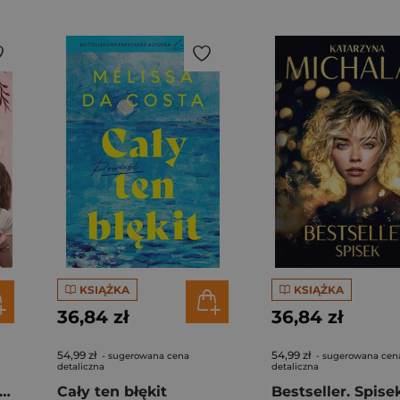
KSIĄŻKA
KSIĄŻKA
36,84 zł
36,84 zł
54,99 zł
54,99 zł
- sugerowana cena
- sugerowana cen
detaliczna
detaliczna
gi z kimchi. Moje ulubione azjatyckie przepisy - książka z autografem
Cały ten błękit
Bestseller. Spise