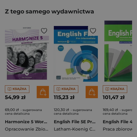
Z tego samego wydawnictwa
KSIĄŻKA
KSIĄŻKA
KSIĄŻKA
54,99 zł
115,23 zł
101,47 zł
69,00 zł
120,30 zł
169,40 zł
- sugerowana
- sugerowana
- sugerow
cena detaliczna
cena detaliczna
cena detaliczna
Harmonize 5 Workbook
English File 5E Pre-Intermediate Multipack A with with access to Skills Confidence multi-pack A
Opracowanie Zbiorowe
Latham-Koenig Christina
Praca zbiorowa
,
Oxenden Cl