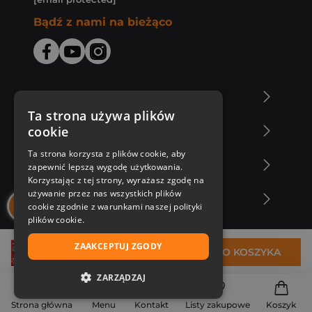
Bądź z nami na bieżąco
O Księgarni Znak
Ta strona używa plików
cookie
Zakupy u nas
Ta strona korzysta z plików cookie, aby
Nasza oferta
zapewnić lepszą wygodę użytkowania.
Korzystając z tej strony, wyrażasz zgodę na
używanie przez nas wszystkich plików
Nasi autorzy
cookie zgodnie z warunkami naszej polityki
plików cookie.
ZAAKCEPTUJ ZGODY
85,99 zł
DO KOSZYKA
ZARZĄDZAJ
NIEZBĘDNE
Strona główna
Menu
Kontakt
Listy zakupowe
Koszyk