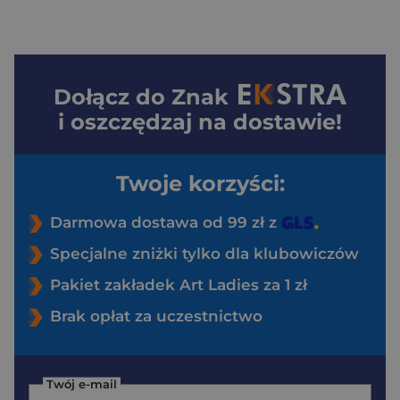
Dołącz do
Znak
i oszczędzaj na dostawie!
Twoje korzyści:
Darmowa dostawa od 99 zł z
Specjalne zniżki tylko dla klubowiczów
Pakiet zakładek Art Ladies za 1 zł
Brak opłat za uczestnictwo
Twój e-mail