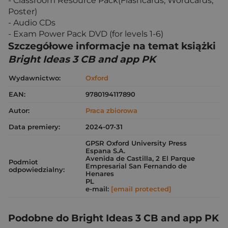
- Classroom Resource Pack(Flashcards, Wordcards,
Poster)
- Audio CDs
- Exam Power Pack DVD (for levels 1-6)
Szczegółowe informacje na temat książki
Bright Ideas 3 CB and app PK
Wydawnictwo:
Oxford
EAN:
9780194117890
Autor:
Praca zbiorowa
Data premiery:
2024-07-31
GPSR Oxford University Press
Espana S.A.
Avenida de Castilla, 2 El Parque
Podmiot
Empresarial San Fernando de
odpowiedzialny:
Henares
PL
e-mail:
[email protected]
Podobne do Bright Ideas 3 CB and app PK