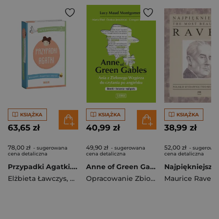
KSIĄŻKA
KSIĄŻKA
KSIĄŻKA
63,65 zł
40,99 zł
38,99 zł
78,00 zł
49,90 zł
52,00 zł
- sugerowana
- sugerowana
- sugerowa
cena detaliczna
cena detaliczna
cena detaliczna
Przypadki Agatki. Karty gramatyczne. Część 1
Anne of Green Gables
Elżbieta Ławczys
,
Agnieszka Fabisiak-Majcher
Opracowanie Zbiorowe
Maurice Ravel