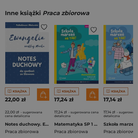
Inne książki
Praca zbiorowa
KSIĄŻKA
KSIĄŻKA
KSIĄŻKA
22,00 zł
17,24 zł
17,14 zł
22,00 zł
17,24 zł
17,14 zł
- sugerowana
- sugerowana cena
- sugerowana
cena detaliczna
detaliczna
detaliczna
Notes duchowy. Ewangelia wg. Marka
Matematyka SP 1 Szkoła marzeń na TAK podr cz.1
Praca zbiorowa
Praca zbiorowa
Praca zbiorowa