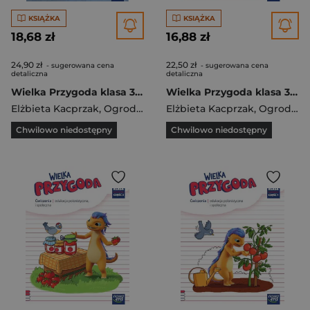
KSIĄŻKA
KSIĄŻKA
18,68 zł
16,88 zł
24,90 zł
22,50 zł
- sugerowana cena
- sugerowana cena
detaliczna
detaliczna
Wielka Przygoda klasa 3 część 2 Podręcznik edukacja polonistyczna i społeczna EDYCJA 2022-2024 61502
Wielka Przygoda klasa 3 część 3 Zeszyt ćwiczeń zintegrowanych 61505
Elżbieta Kacprzak
,
Ogrodowczyk Małgorzata
Elżbieta Kacprzak
,
Ogrodowczyk Małgorzata
Chwilowo niedostępny
Chwilowo niedostępny