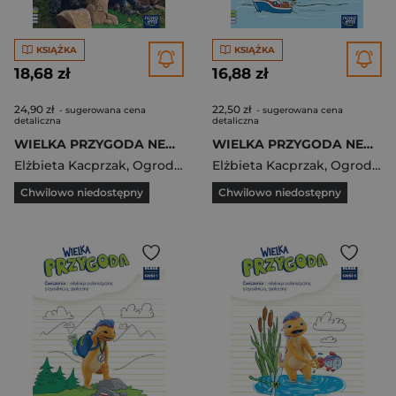
KSIĄŻKA
KSIĄŻKA
18,68 zł
16,88 zł
24,90 zł
22,50 zł
- sugerowana cena
- sugerowana cena
detaliczna
detaliczna
WIELKA PRZYGODA NEON klasa 1 część 1 Podręcznik zintegrowany EDYCJA 2023-2025
WIELKA PRZYGODA NEON klasa 1 część 2 Zeszyt ćwiczeń zintegrowanych EDYCJA 2023-2025
Elżbieta Kacprzak
,
Ogrodowczyk Małgorzata
Elżbieta Kacprzak
,
Wójcicka Graż
,
Ogrodowczyk Małgorzata
Chwilowo niedostępny
Chwilowo niedostępny