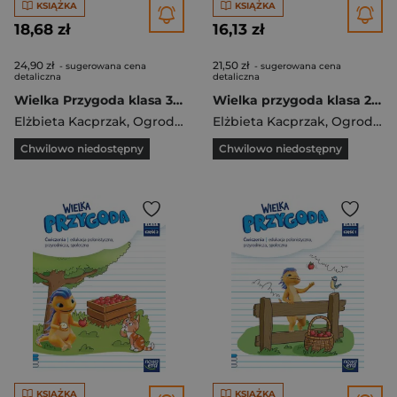
KSIĄŻKA
KSIĄŻKA
18,68 zł
16,13 zł
24,90 zł
21,50 zł
- sugerowana cena
- sugerowana cena
detaliczna
detaliczna
Wielka Przygoda klasa 3 część 1 Podręcznik edukacja polonistyczna i społeczna EDYCJA 2022-2024 61501
Wielka przygoda klasa 2 część 3 Zeszyt ćwiczeń zintegrowanych EDYCJA 2021-2023
Elżbieta Kacprzak
,
Ogrodowczyk Małgorzata
Elżbieta Kacprzak
,
Ogrodowczyk Małgorzata
Chwilowo niedostępny
Chwilowo niedostępny
KSIĄŻKA
KSIĄŻKA