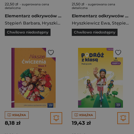
22,50 zł
21,50 zł
- sugerowana cena
- sugerowana cena
detaliczna
detaliczna
Elementarz odkrywców 3 Ćwiczenia Część 1 Szkoła podstawowa
Elementarz odkrywców 2 Ćwiczenia Część 2 Edukacja polonistyczna, przyrodnicza, społeczna Szkoła podstawowa
Stępień Barbara
,
Hryszkiewicz Ewa
Hryszkiewicz Ewa
,
Ogrodowczyk Małgorza
,
Stępień Barbara
Chwilowo niedostępny
Chwilowo niedostępny
KSIĄŻKA
KSIĄŻKA
8,18 zł
19,43 zł