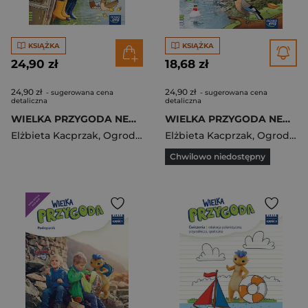
KSIĄŻKA
KSIĄŻKA
24,90 zł
18,68 zł
24,90 zł
24,90 zł
- sugerowana cena
- sugerowana cena
detaliczna
detaliczna
WIELKA PRZYGODA NEON klasa 1 część 4 Podręcznik zintegrowany EDYCJA 2023-2025
WIELKA PRZYGODA NEON klasa 1 część 2 Podręcznik zintegrowany EDYCJA 2023-2025
Elżbieta Kacprzak
,
Ogrodowczyk Małgorzata
Elżbieta Kacprzak
,
Sawicka Kryst
,
Ogrodowczyk Małgorzata
Chwilowo niedostępny