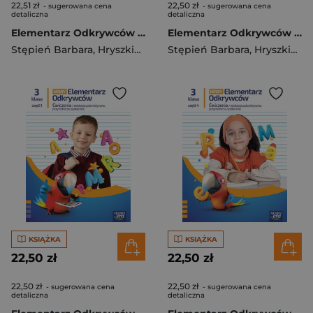
22,51 zł
22,50 zł
- sugerowana cena
- sugerowana cena
detaliczna
detaliczna
Elementarz Odkrywców klasa 3 część 3 zeszyt ćwiczeń zintegrowanych EDYCJA 2025
Elementarz Odkrywców klasa 3 część 2 zeszyt ćwiczeń zintegrowanych EDYCJA 2025
Stępień Barbara
,
Hryszkiewicz Ewa
Stępień Barbara
,
Ogrodowczyk Małgorza
,
Hryszkiewicz Ewa
KSIĄŻKA
KSIĄŻKA
22,50 zł
22,50 zł
22,50 zł
22,50 zł
- sugerowana cena
- sugerowana cena
detaliczna
detaliczna