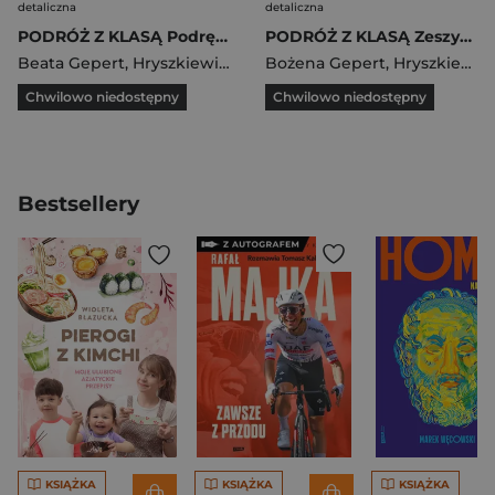
detaliczna
detaliczna
PODRÓŻ Z KLASĄ Podręcznik klasa 1 część 1 EDYCJA 2026
PODRÓŻ Z KLASĄ Zeszyt ćwiczeń klasa 1 część 2 EDYCJA 2026
Beata Gepert
,
Hryszkiewicz Ewa
Bożena Gepert
,
Ogrodowczyk Małgorzata
,
Hryszkiewicz Ewa
Chwilowo niedostępny
Chwilowo niedostępny
Bestsellery
KSIĄŻKA
KSIĄŻKA
KSIĄŻKA