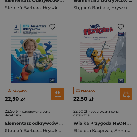
Elementarz Odkrywców klasa 3 część 1 zeszyt ćwiczeń zintegrowanych EDYCJA 2025
Elementarz Odkrywców klasa 3 część 4 zeszyt ćwiczeń zintegrowanych EDYCJA 2025
Stępień Barbara
,
Hryszkiewicz Ewa
Stępień Barbara
,
Ogrodowczyk Małgorza
,
Hryszkiewicz Ewa
KSIĄŻKA
KSIĄŻKA
22,50 zł
22,50 zł
22,50 zł
22,50 zł
- sugerowana cena
- sugerowana cena
detaliczna
detaliczna
Elementarz odkrywców NEON klasa 2 część 4 zeszyt ćwiczeń zintegrowanych EDYCJA 2024-2026
Wielka Przygoda NEON klasa 3 część 4 zeszyt ćwiczeń zintegrowanych EDYCJA 2025
Stępień Barbara
,
Hryszkiewicz Ewa
Elżbieta Kacprzak
,
Ogrodowczyk Małgorza
,
Anna Ładzińska