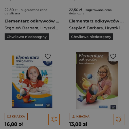
22,50 zł
22,50 zł
- sugerowana cena
- sugerowana cena
detaliczna
detaliczna
Elementarz odkrywców 3 Ćwiczenia Część 3 Szkoła podstawowa
Elementarz odkrywców 3 Ćwiczenia Część 2 Szkoła podstawowa
Stępień Barbara
,
Hryszkiewicz Ewa
Stępień Barbara
,
Ogrodowczyk Małgorza
,
Hryszkiewicz Ewa
Chwilowo niedostępny
Chwilowo niedostępny
KSIĄŻKA
KSIĄŻKA
16,88 zł
13,88 zł