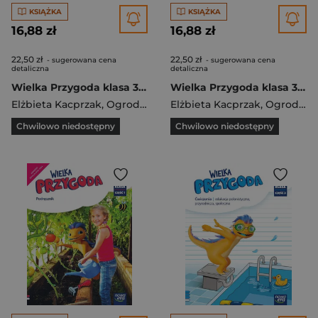
KSIĄŻKA
KSIĄŻKA
16,88 zł
16,88 zł
22,50 zł
22,50 zł
- sugerowana cena
- sugerowana cena
detaliczna
detaliczna
Wielka Przygoda klasa 3 część 2 Zeszyt ćwiczeń zintegrowanych 61504
Wielka Przygoda klasa 3 część 1 Zeszyt ćwiczeń zintegrowanych 610503
Elżbieta Kacprzak
,
Ogrodowczyk Małgorzata
Elżbieta Kacprzak
,
Ogrodowczyk Małgorzata
Chwilowo niedostępny
Chwilowo niedostępny