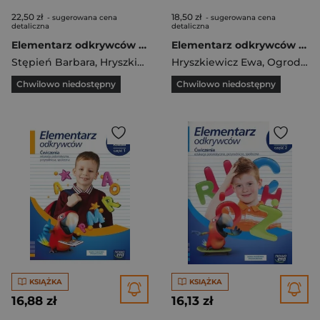
22,50 zł
18,50 zł
- sugerowana cena
- sugerowana cena
detaliczna
detaliczna
Elementarz odkrywców 3 Ćwiczenia Część 4 Szkoła podstawowa
Elementarz odkrywców 1 Dzień odkrywców Ćwiczenia Szkoła podstawowa
Stępień Barbara
,
Hryszkiewicz Ewa
Hryszkiewicz Ewa
,
Ogrodowczyk Małgorza
,
Ogrodowczyk Małgorzata
Chwilowo niedostępny
Chwilowo niedostępny
KSIĄŻKA
KSIĄŻKA
16,88 zł
16,13 zł