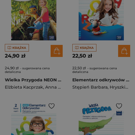
KSIĄŻKA
KSIĄŻKA
24,90 zł
22,50 zł
24,90 zł
22,50 zł
- sugerowana cena
- sugerowana cena
detaliczna
detaliczna
Wielka Przygoda NEON klasa 3 część 1 podręcznik zintegrowany EDYCJA 2025-2027
Elementarz odkrywców NEON klasa 2 część 3 zeszyt ćwiczeń zintegrowanych EDYCJA 2024-2026
Elżbieta Kacprzak
,
Anna Ładzińska
Stępień Barbara
,
Ogrodowczyk Małgorzat
,
Hryszkiewicz Ewa