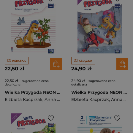
KSIĄŻKA
KSIĄŻKA
22,50 zł
24,90 zł
22,50 zł
24,90 zł
- sugerowana cena
- sugerowana cena
detaliczna
detaliczna
Wielka Przygoda NEON klasa 3 część 1 zeszyt ćwiczeń zintegrowanych EDYCJA 2025
Wielka Przygoda NEON klasa 3 część 2 podręcznik zintegrowany EDYCJA 2025-2027
Elżbieta Kacprzak
,
Anna Ładzińska
Elżbieta Kacprzak
,
Ogrodowczyk Małgorzat
,
Anna Ładzińska