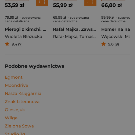
53,59 zł
55,99 zł
66,80 zł
79,99 zł
69,99 zł
99,99 zł
- sugerowana
- sugerowana
- sugerowa
cena detaliczna
cena detaliczna
cena detaliczna
Pierogi z kimchi. Moje ulubione azjatyckie przepisy
Rafał Majka. Zawsze z przodu. Rozmawia Tomasz Kalemba - książka z autografem
Wioleta Błazucka
Rafał Majka
,
Tomasz Kalemba
Węcowski Mar
9,4 (7)
9,0 (9)
Podobne wydawnictwa
Egmont
Moondrive
Nasza Księgarnia
Znak Literanova
Olesiejuk
Wilga
Zielona Sowa
Studio Jg