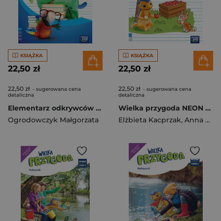
KSIĄŻKA
KSIĄŻKA
22,50 zł
22,50 zł
22,50 zł
22,50 zł
- sugerowana cena
- sugerowana cena
detaliczna
detaliczna
Elementarz odkrywców NEON klasa 2 część 1 zeszyt ćwiczeń zintegrowanych EDYCJA 2024-2026
Wielka przygoda NEON klasa 2 część 2 Zeszyt ćwiczeń zintegrowanych EDYCJA 2024-2026
Ogrodowczyk Małgorzata
Elżbieta Kacprzak
,
Anna Ładzińska