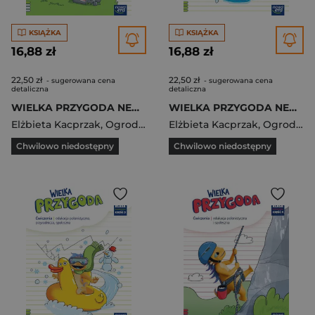
KSIĄŻKA
KSIĄŻKA
16,88 zł
16,88 zł
22,50 zł
22,50 zł
- sugerowana cena
- sugerowana cena
detaliczna
detaliczna
WIELKA PRZYGODA NEON klasa 1 część 1 Zeszyt ćwiczeń zintegrowanych EDYCJA 2023-2025
WIELKA PRZYGODA NEON klasa 1 część 4 Zeszyt ćwiczeń zintegrowanych EDYCJA 2023-2025
Elżbieta Kacprzak
,
Ogrodowczyk Małgorzata
Elżbieta Kacprzak
,
Wójcicka Graż
,
Ogrodowczyk Małgorzata
Chwilowo niedostępny
Chwilowo niedostępny