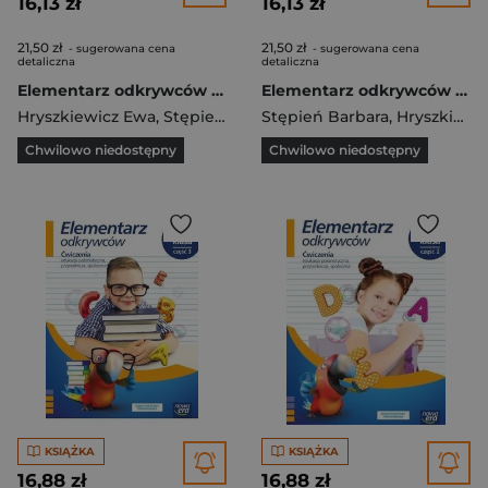
16,13 zł
16,13 zł
21,50 zł
21,50 zł
- sugerowana cena
- sugerowana cena
detaliczna
detaliczna
Elementarz odkrywców 2 Ćwiczenia Część 1 Edukacja polonistyczna, przyrodnicza, społeczna Szkoła podstawowa
Elementarz odkrywców 2 Edukacja polonistyczna, przyrodnicza, społeczna , Część 4 Szkoła podstawowa
Hryszkiewicz Ewa
,
Stępień Barbara
Stępień Barbara
,
Ogrodowczyk Małgorza
,
Hryszkiewicz Ewa
Chwilowo niedostępny
Chwilowo niedostępny
KSIĄŻKA
KSIĄŻKA
16,88 zł
16,88 zł