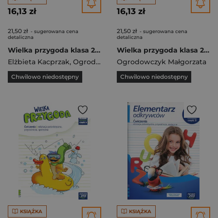
16,13 zł
16,13 zł
21,50 zł
21,50 zł
- sugerowana cena
- sugerowana cena
detaliczna
detaliczna
Wielka przygoda klasa 2 część 2 Zeszyt ćwiczeń zintegrowanych EDYCJA 2021-2023
Wielka przygoda klasa 2 część 1 Zeszyt ćwiczeń zintegrowanych EDYCJA 2021-2023
Elżbieta Kacprzak
,
Ogrodowczyk Małgorzata
Ogrodowczyk Małgorzata
Chwilowo niedostępny
Chwilowo niedostępny
KSIĄŻKA
KSIĄŻKA