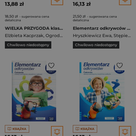
13,88 zł
16,13 zł
18,50 zł
21,50 zł
- sugerowana cena
- sugerowana cena
detaliczna
detaliczna
WIELKA PRZYGODA klasa 1 część 3 Zeszyt ćwiczeń zintegrowanych
Elementarz odkrywców 2 Ćwiczenia Część 3 Edukacja polonistyczna, przyrodnicza, społeczna Szkoła podstawowa
Elżbieta Kacprzak
,
Ogrodowczyk Małgorzata
Hryszkiewicz Ewa
,
Stępień Barbara
Chwilowo niedostępny
Chwilowo niedostępny
KSIĄŻKA
KSIĄŻKA