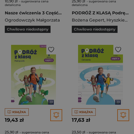
10,90 zł
25,90 zł
- sugerowana cena
- sugerowana cena
detaliczna
detaliczna
Nasze ćwiczenia 3 Część 1 Ćwiczenia zintegrowane Szkoła podstawowa
PODRÓŻ Z KLASĄ Podręcznik klasa 1 część 2 EDYCJA 2026
Ogrodowczyk Małgorzata
Bożena Gepert
,
Hryszkiewicz Ewa
Chwilowo niedostępny
Chwilowo niedostępny
KSIĄŻKA
KSIĄŻKA
19,43 zł
17,63 zł
25,90 zł
23,50 zł
- sugerowana cena
- sugerowana cena