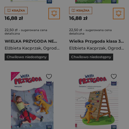
KSIĄŻKA
KSIĄŻKA
16,88 zł
16,88 zł
22,50 zł
22,50 zł
- sugerowana cena
- sugerowana cena
detaliczna
detaliczna
WIELKA PRZYGODA NEON klasa 1 część 3 Zeszyt ćwiczeń zintegrowanych EDYCJA 2023-2025
Wielka Przygoda klasa 3 część 4 Zeszyt ćwiczeń zintegrowanych 61506
Elżbieta Kacprzak
,
Ogrodowczyk Małgorzata
Elżbieta Kacprzak
,
Ogrodowczyk Małgorzata
Chwilowo niedostępny
Chwilowo niedostępny