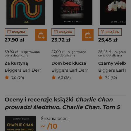
KSIĄŻKA
KSIĄŻKA
KSIĄŻKA
27,90 zł
23,72 zł
25,45 zł
39,90 zł
27,00 zł
25,45 zł
- sugerowana
- sugerowana
- sugerowa
cena detaliczna
cena detaliczna
cena detaliczna
Za kurtyną
Dom bez klucza
Czarny wielbłą
Biggers Earl Derr
Biggers Earl Derr
Biggers Earl De
7,0 (70)
6,3 (38)
7,2 (32)
Oceny i recenzje książki
Charlie Chan
prowadzi śledztwo. Charlie Chan. Tom 5
Średnia ocen:
~
/10