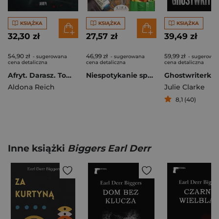
KSIĄŻKA
KSIĄŻKA
KSIĄŻKA
32,30 zł
27,57 zł
39,49 zł
54,90 zł
46,99 zł
59,99 zł
- sugerowana
- sugerowana
- sugerowa
cena detaliczna
cena detaliczna
cena detaliczna
Afryt. Darasz. Tom 3
Niespotykanie spokojne ciało. Malwina i Eliza na tropie
Ghostwriterka
Aldona Reich
Julie Clarke
8,1 (40)
Inne książki
Biggers Earl Derr