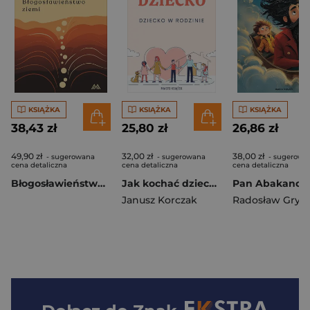
KSIĄŻKA
KSIĄŻKA
KSIĄŻKA
38,43 zł
25,80 zł
26,86 zł
49,90 zł
32,00 zł
38,00 zł
- sugerowana
- sugerowana
- sugerowa
cena detaliczna
cena detaliczna
cena detaliczna
Błogosławieństwo ziemi
Jak kochać dziecko. Dziecko w rodzinie
Janusz Korczak
Radosław Gryc