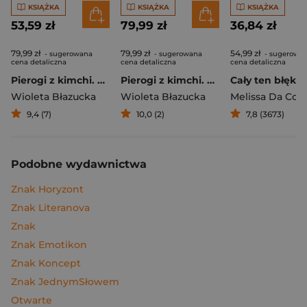
KSIĄŻKA
KSIĄŻKA
KSIĄŻKA
53,59 zł
79,99 zł
36,84 zł
79,99 zł
79,99 zł
54,99 zł
- sugerowana
- sugerowana
- sugerowa
cena detaliczna
cena detaliczna
cena detaliczna
Pierogi z kimchi. Moje ulubione azjatyckie przepisy
Pierogi z kimchi. Moje ulubione azjatyckie przepisy - książka z autografem
Cały ten błękit
Wioleta Błazucka
Wioleta Błazucka
Melissa Da Cos
9,4 (7)
10,0 (2)
7,8 (3673)
Podobne wydawnictwa
Znak Horyzont
Znak Literanova
Znak
Znak Emotikon
Znak Koncept
Znak JednymSłowem
Otwarte