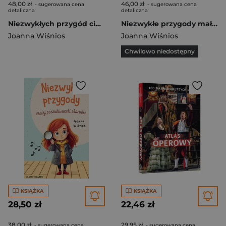
48,00 zł
46,00 zł
- sugerowana cena
- sugerowana cena
detaliczna
detaliczna
Niezwykłych przygód ciąg dalszy. Mała poszukiwaczka skarbów. Tom 2
Niezwykłe przygody małej poszukiwaczki skarbów. Mała poszukiwaczka skarbów. Tom 1
Joanna Wiśnios
Joanna Wiśnios
Chwilowo niedostępny
KSIĄŻKA
KSIĄŻKA
28,50 zł
22,46 zł
38,00 zł
29,95 zł
- sugerowana cena
- sugerowana cena