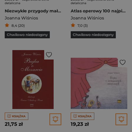
detaliczna
detaliczna
Niezwykłe przygody małej poszukiwaczki skarbów
Atlas operowy 100 najpiękniejszych dzieł
Joanna Wiśnios
Joanna Wiśnios
8,4 (20)
7,0 (3)
Chwilowo niedostępny
Chwilowo niedostępny
KSIĄŻKA
KSIĄŻKA
21,75 zł
19,23 zł