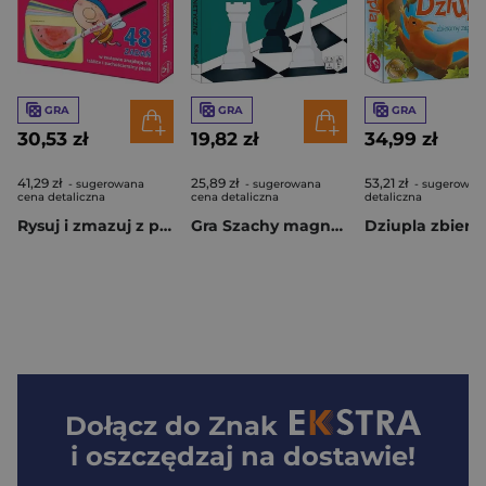
GRA
GRA
GRA
30,53 zł
19,82 zł
34,99 zł
41,29 zł
25,89 zł
53,21 zł
- sugerowana
- sugerowana
- sugerowan
cena detaliczna
cena detaliczna
detaliczna
Rysuj i zmazuj z pszczółką
Gra Szachy magnetyczne
Dołącz do
Znak
i oszczędzaj na dostawie!