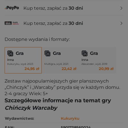
Kup teraz, zapłać za
30 dni
Kup teraz, zapłać za
30 dni
Dostępne wydania i formaty:
Gra
Gra
Gra
Inna
Inna
Kukuryku, wyd. 2023
Multigra, wyd. 2021
Alexander, wyd. 2019
24,95 zł
22,42 zł
20,99 zł
Zestaw najpopularniejszych gier planszowych
„Chińczyk” i „Warcaby” przyda się w każdym domu.
2-4 graczy Wiek: 5+
Szczegółowe informacje na temat gry
Chińczyk Warcaby
Wydawnictwo:
Kukuryku
EAN:
5901738560024