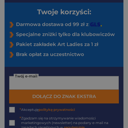
Twoje korzyści:
Darmowa dostawa od 99 zł z
Specjalne zniżki tylko dla klubowiczów
Pakiet zakładek Art Ladies za 1 zł
Brak opłat za uczestnictwo
Twój e-mail
DOŁĄCZ DO ZNAK EKSTRA
*
Akceptuję
politykę prywatności
*
Zgadzam się na otrzymywanie wiadomości
marketingowych (newsletter) na podany
e-mail
na
zasadach określonych w
regulaminie
.