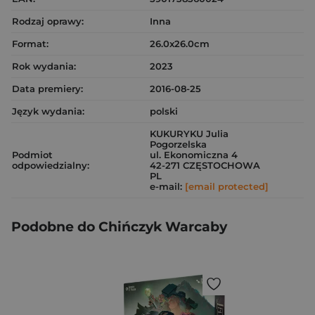
Rodzaj oprawy:
Inna
Format:
26.0x26.0cm
Rok wydania:
2023
Data premiery:
2016-08-25
Język wydania:
polski
KUKURYKU Julia
Pogorzelska
Podmiot
ul. Ekonomiczna 4
odpowiedzialny:
42-271 CZĘSTOCHOWA
PL
e-mail:
[email protected]
Podobne do Chińczyk Warcaby