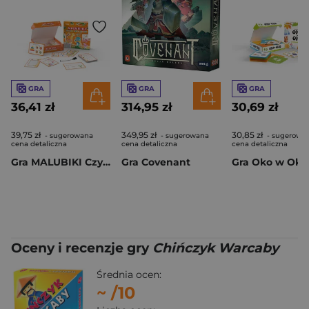
GRA
GRA
GRA
36,41 zł
314,95 zł
30,69 zł
39,75 zł
349,95 zł
30,85 zł
- sugerowana
- sugerowana
- sugerowa
cena detaliczna
cena detaliczna
cena detaliczna
Gra MALUBIKI Czytam Piszę Koduję
Gra Covenant
Oceny i recenzje gry
Chińczyk Warcaby
Średnia ocen:
~
/10