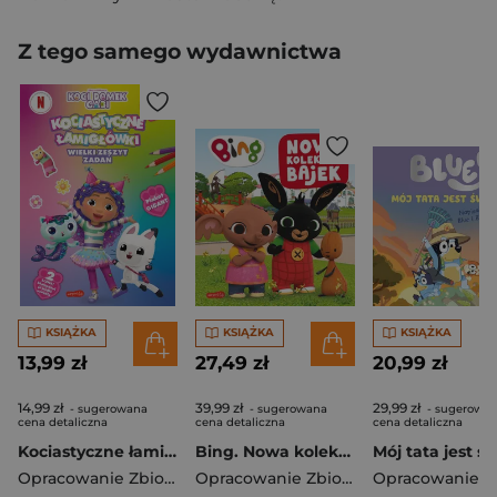
Z tego samego wydawnictwa
KSIĄŻKA
KSIĄŻKA
KSIĄŻKA
13,99 zł
27,49 zł
20,99 zł
14,99 zł
39,99 zł
29,99 zł
- sugerowana
- sugerowana
- sugerowa
cena detaliczna
cena detaliczna
cena detaliczna
Kociastyczne łamigłówki. Wielki zeszyt zadań. Koci Domek Gabi
Bing. Nowa kolekcja bajek 3. Bajeczna
Opracowanie Zbiorowe
Opracowanie Zbiorowe