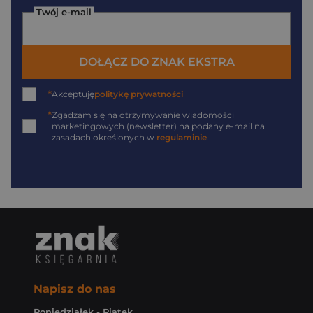
Twój e-mail
DOŁĄCZ DO ZNAK EKSTRA
*
Akceptuję
politykę prywatności
*
Zgadzam się na otrzymywanie wiadomości
marketingowych (newsletter) na podany
e-mail
na
zasadach określonych w
regulaminie
.
Napisz do nas
Poniedziałek - Piątek