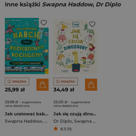
Inne książki
Swapna Haddow, Dr Diplo
KSIĄŻKA
KSIĄŻKA
25,99 zł
34,49 zł
29,99 zł
53,00 zł
- sugerowana
- sugerowana
cena detaliczna
cena detaliczna
Jak uratować babcię przed rozpędzonym pociągiem?
Jak się czują dinozaury. Opowieści 5 minut przed snem
Swapna Haddow
,
Jacek Konieczny
Dr Diplo
,
Swapna Haddow
8,3 (11)