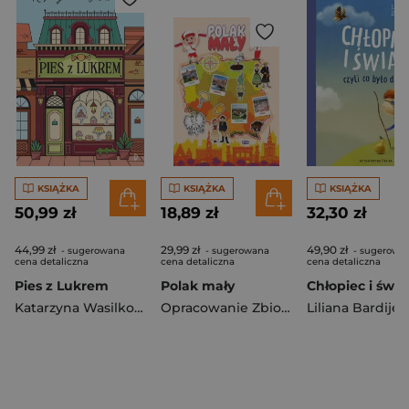
KSIĄŻKA
KSIĄŻKA
KSIĄŻKA
50,99 zł
18,89 zł
32,30 zł
44,99 zł
29,99 zł
49,90 zł
- sugerowana
- sugerowana
- sugerowa
cena detaliczna
cena detaliczna
cena detaliczna
Pies z Lukrem
Polak mały
Chłopiec i świa
Katarzyna Wasilkowska
Opracowanie Zbiorowe
Liliana Bardije