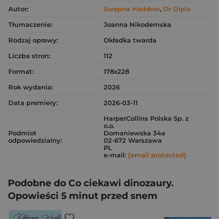
Autor:
Swapna Haddow
,
Dr Diplo
Tłumaczenie:
Joanna Nikodemska
Rodzaj oprawy:
Okładka twarda
Liczba stron:
112
Format:
178x228
Rok wydania:
2026
Data premiery:
2026-03-11
HarperCollins Polska Sp. z
o.o.
Podmiot
Domaniewska 34a
odpowiedzialny:
02-672 Warszawa
PL
e-mail:
[email protected]
Podobne do Co ciekawi dinozaury.
Opowieści 5 minut przed snem