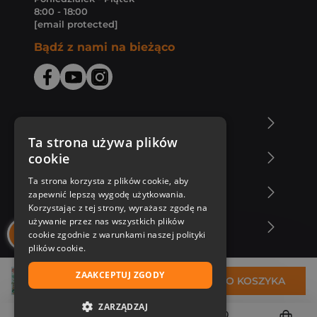
8:00 - 18:00
[email protected]
Bądź z nami na bieżąco
O Księgarni Znak
Ta strona używa plików
cookie
Zakupy u nas
Ta strona korzysta z plików cookie, aby
Nasza oferta
zapewnić lepszą wygodę użytkowania.
Korzystając z tej strony, wyrażasz zgodę na
używanie przez nas wszystkich plików
Nasi autorzy
cookie zgodnie z warunkami naszej polityki
plików cookie.
ZAAKCEPTUJ ZGODY
34,48 zł
DO KOSZYKA
ZARZĄDZAJ