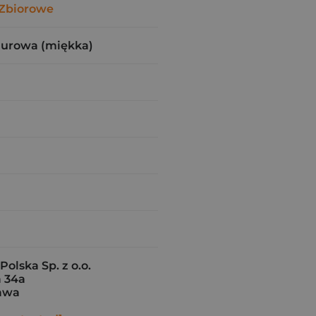
Zbiorowe
zurowa (miękka)
Polska Sp. z o.o.
 34a
awa