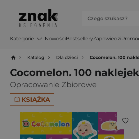
Kategorie
Nowości
Bestsellery
Zapowiedzi
Promo
Katalog
Dla dzieci
Cocomelon. 100 nakl
Cocomelon. 100 nakleje
Opracowanie Zbiorowe
KSIĄŻKA