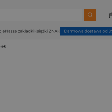
cje
Nasze zakładki
Książki ZNAK
Darmowa dostawa od 99
ejek
k