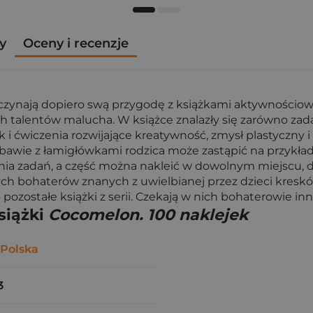
y
Oceny i recenzje
aczynają dopiero swą przygodę z książkami aktywnościowy
h talentów malucha. W książce znalazły się zarówno za
 i ćwiczenia rozwijające kreatywność, zmysł plastyczny
bawie z łamigłówkami rodzica może zastąpić na przykła
ania zadań, a część można nakleić w dowolnym miejscu, d
nych bohaterów znanych z uwielbianej przez dzieci kres
pozostałe książki z serii. Czekają w nich bohaterowie inn
siążki
Cocomelon. 100 naklejek
 Polska
3