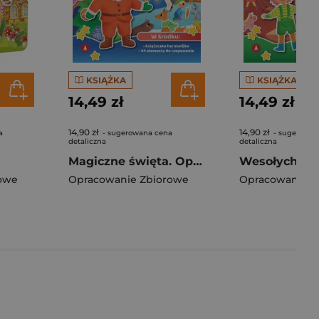
KSIĄŻKA
KSIĄŻKA
14,49 zł
14,49 zł
14,90 zł
14,90 zł
a
- sugerowana cena
- sugerowan
detaliczna
detaliczna
Magiczne święta. Opowiadanka & rzepiki
owe
Opracowanie Zbiorowe
Opracowanie Z