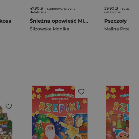
47,90 zł
59,90 zł
- sugerowana cena
- sugerowa
detaliczna
detaliczna
 kosa
Śnieżna opowieść Mikołaja. Czytamy i słuchamy
Ślizowska Monika
Malina Prześlu