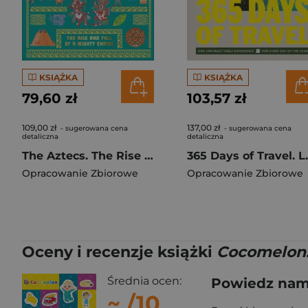
KSIĄŻKA
KSIĄŻKA
79,60 zł
103,57 zł
109,00 zł
137,00 zł
- sugerowana cena
- sugerowana cena
detaliczna
detaliczna
The Aztecs. The Rise and Fall of a Mighty Empire
365 Days o
Opracowanie Zbiorowe
Opracowanie Zbiorowe
Oceny i recenzje książki
Cocomelon.
Średnia ocen:
Powiedz nam,
~
/10