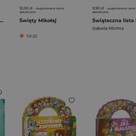
12,00 zł
9,90 zł
- sugerowana cena
- sugerowana cena
detaliczna
detaliczna
giczne święta. Opowiadanka & rzepiki
Święty Mikołaj
Świąteczna lista
Izabela Michta
7,0 (2)