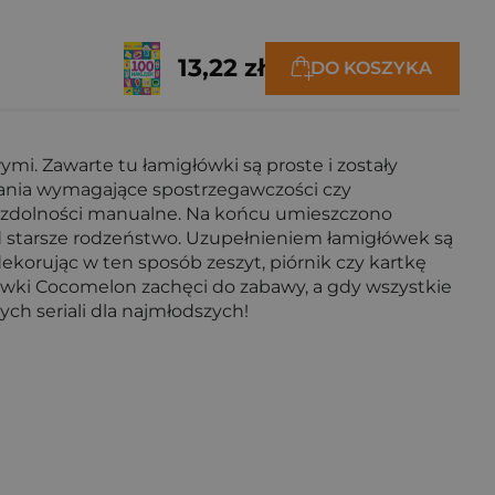
13,22 zł
DO KOSZYKA
mi. Zawarte tu łamigłówki są proste i zostały
dania wymagające spostrzegawczości czy
 i zdolności manualne. Na końcu umieszczono
d starsze rodzeństwo. Uzupełnieniem łamigłówek są
ekorując w ten sposób zeszyt, piórnik czy kartkę
kówki Cocomelon zachęci do zabawy, a gdy wszystkie
ych seriali dla najmłodszych!