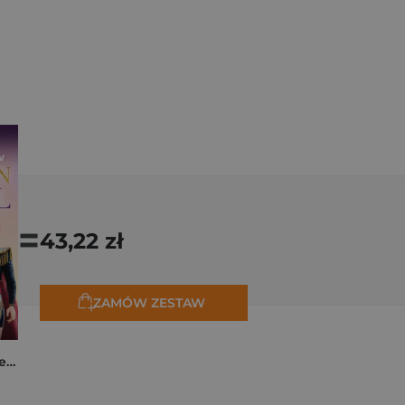
=
43,22 zł
ZAMÓW ZESTAW
K-popowe łowczynie demonów. Mój golden journal. Oficjalny dziennik