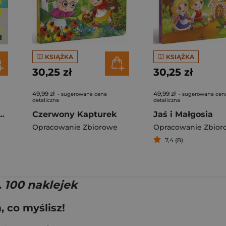
KSIĄŻKA
KSIĄŻKA
30,25 zł
30,25 zł
49,99 zł
49,99 zł
- sugerowana cena
- sugerowana cen
detaliczna
detaliczna
f Travel. Lonely Planet
Czerwony Kapturek
Jaś i Małgosia
Opracowanie Zbiorowe
Opracowanie Zbior
7,4 (8)
 100 naklejek
 co myślisz!