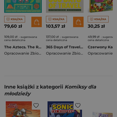
KSIĄŻKA
KSIĄŻKA
KSIĄŻKA
79,60 zł
103,57 zł
30,25 zł
109,00 zł
137,00 zł
49,99 zł
- sugerowana
- sugerowana
- sugerowa
cena detaliczna
cena detaliczna
cena detaliczna
The Aztecs. The Rise and Fall of a Mighty Empire
365 Days of Travel. Lonely Planet
Opracowanie Zbiorowe
Opracowanie Zbiorowe
Inne książki z kategorii
Komiksy dla
młodzieży