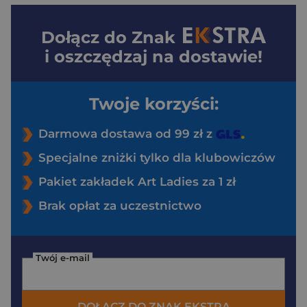
Dołącz do
Znak
i oszczędzaj na dostawie!
Twoje korzyści:
Darmowa dostawa od 99 zł z
Specjalne zniżki tylko dla klubowiczów
Pakiet zakładek Art Ladies za 1 zł
Brak opłat za uczestnictwo
Twój e-mail
DOŁĄCZ DO ZNAK EKSTRA