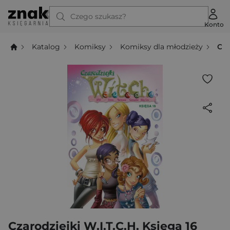
Czego szukasz?
Konto
Katalog
Komiksy
Komiksy dla młodzieży
Cza
Czarodziejki W.I.T.C.H. Księga 16