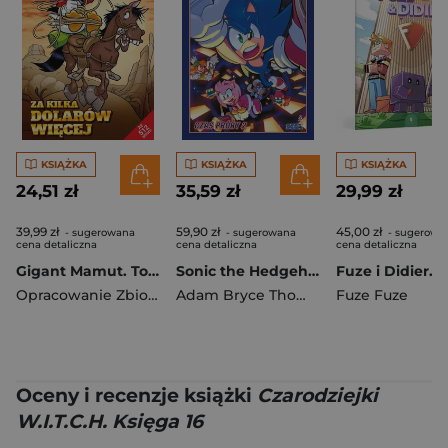
KSIĄŻKA
KSIĄŻKA
KSIĄŻKA
24,51 zł
35,59 zł
29,99 zł
39,99 zł
59,90 zł
45,00 zł
- sugerowana
- sugerowana
- sugerowa
cena detaliczna
cena detaliczna
cena detaliczna
Gigant Mamut. Tom 2/2026. Za kilka dolarów więcej
Sonic the Hedgehog 20. Czas próby 2
Opracowanie Zbiorowe
Adam Bryce Thomas
,
Bracardi Curry
Fuze Fuze
Oceny i recenzje książki
Czarodziejki
W.I.T.C.H. Księga 16