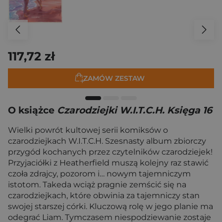
117,72 zł
ZAMÓW ZESTAW
O książce
Czarodziejki W.I.T.C.H. Księga 16
Wielki powrót kultowej serii komiksów o
czarodziejkach W.I.T.C.H. Szesnasty album zbiorczy
przygód kochanych przez czytelników czarodziejek!
Przyjaciółki z Heatherfield muszą kolejny raz stawić
czoła zdrajcy, pozorom i… nowym tajemniczym
istotom. Takeda wciąż pragnie zemścić się na
czarodziejkach, które obwinia za tajemniczy stan
swojej starszej córki. Kluczową rolę w jego planie ma
odegrać Liam. Tymczasem niespodziewanie zostaje