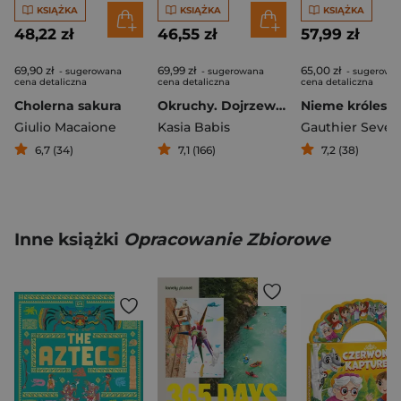
KSIĄŻKA
KSIĄŻKA
KSIĄŻKA
48,22 zł
46,55 zł
57,99 zł
69,90 zł
69,99 zł
65,00 zł
- sugerowana
- sugerowana
- sugerowa
cena detaliczna
cena detaliczna
cena detaliczna
Cholerna sakura
Okruchy. Dojrzewanie w postkomunistycznej Polsce
Nieme królest
Giulio Macaione
Kasia Babis
Gauthier Sever
6,7 (34)
7,1 (166)
7,2 (38)
Inne książki
Opracowanie Zbiorowe