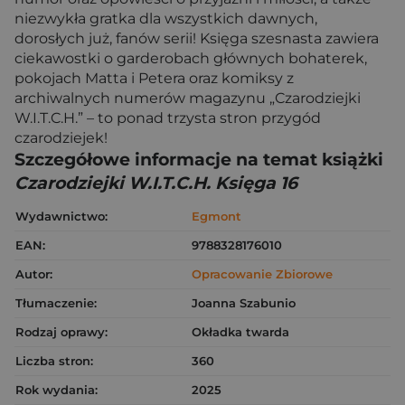
niezwykła gratka dla wszystkich dawnych,
dorosłych już, fanów serii! Księga szesnasta zawiera
ciekawostki o garderobach głównych bohaterek,
pokojach Matta i Petera oraz komiksy z
archiwalnych numerów magazynu „Czarodziejki
W.I.T.C.H.” – to ponad trzysta stron przygód
czarodziejek!
Szczegółowe informacje na temat książki
Czarodziejki W.I.T.C.H. Księga 16
Wydawnictwo:
Egmont
EAN:
9788328176010
Autor:
Opracowanie Zbiorowe
Tłumaczenie:
Joanna Szabunio
Rodzaj oprawy:
Okładka twarda
Liczba stron:
360
Rok wydania:
2025