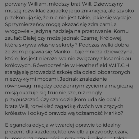
porwany William, młodszy brat Will. Dziewczyny
muszą rozwikłać zagadkę jego zniknięcia, ale szybko
przekonują się, że nic nie jest takie, jakie się wydaje.
Sprzymierzeńcy mogą okazać się zdrajcami, a
wrogowie – jedyną nadzieją na przetrwanie. Komu
zaufać: Białej czy może jednak Czarnej Królowej,
która skrywa własne sekrety? Podczas walki dobra
ze złem pojawia się Mariko – tajemnicza dziewczyna,
której los jest nierozerwalnie związany z losami obu
królowych. Równocześnie w Heatherfield W.I.T.C.H.
starają się prowadzić szkołę dla dzieci obdarzonych
niezwykłymi mocami. Jednak znalezienie
równowagi między codziennym życiem a magiczną
misją okazuje się trudniejsze, niż mogły
przypuszczać. Czy czarodziejkom uda się ocalić
brata Will, rozwikłać zagadkę dwóch walczących
królestw i odkryć prawdziwą tożsamość Mariko?
Elegancka edycja w twardej oprawie to idealny
prezent dla każdego, kto uwielbia przygody, czary,
humor oraz opowieści o przyjaźni i miłości, a także