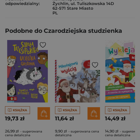
odpowiedzialny:
Żychlin, ul. Tuliszkowska 14D
62-571 Stare Miasto
PL
Podobne do Czarodziejska studzienka
KSIĄŻKA
KSIĄŻKA
KSIĄŻKA
19,73 zł
11,64 zł
14,49 zł
26,99 zł
9,90 zł
14,90 zł
- sugerowana
- sugerowana cena
- sugerowan
cena detaliczna
detaliczna
cena detaliczna