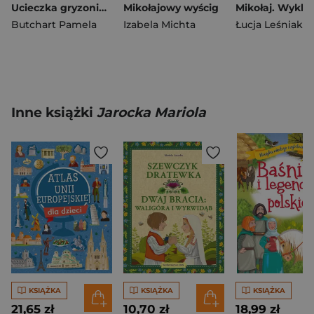
Ucieczka gryzonia. Szkoła Trzęsiportków
Mikołajowy wyścig
Mikołaj. Wykle
Butchart Pamela
Izabela Michta
Łucja Leśniak
Inne książki
Jarocka Mariola
KSIĄŻKA
KSIĄŻKA
KSIĄŻKA
21,65 zł
10,70 zł
18,99 zł