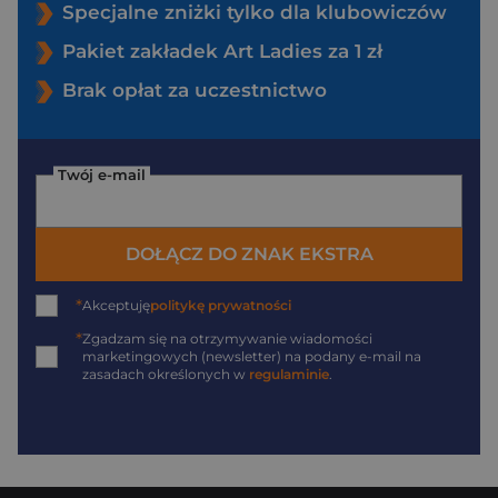
Specjalne zniżki tylko dla klubowiczów
Pakiet zakładek Art Ladies za 1 zł
Brak opłat za uczestnictwo
Twój e-mail
DOŁĄCZ DO ZNAK EKSTRA
*
Akceptuję
politykę prywatności
*
Zgadzam się na otrzymywanie wiadomości
marketingowych (newsletter) na podany
e-mail
na
zasadach określonych w
regulaminie
.