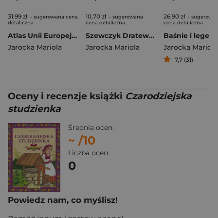
31,99 zł
10,70 zł
26,90 zł
- sugerowana cena
- sugerowana
- sugerowa
detaliczna
cena detaliczna
cena detaliczna
Atlas Unii Europejskiej dla dzieci
Szewczyk Dratewka / Dwaj bracia Waligóra i Wyrwidąb
Jarocka Mariola
Jarocka Mariola
Jarocka Mariola
7,7 (31)
Oceny i recenzje książki
Czarodziejska
studzienka
Średnia ocen:
~
/10
Liczba ocen:
0
Powiedz nam, co myślisz!