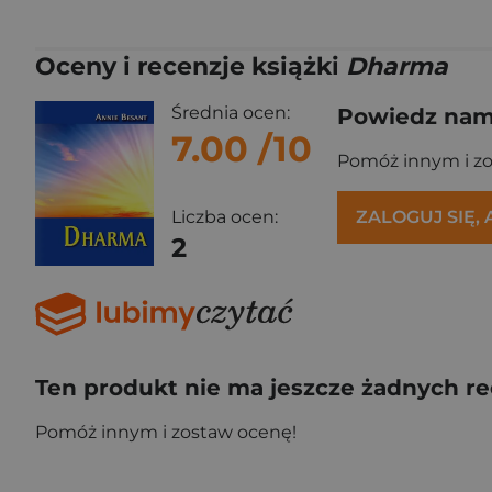
Oceny i recenzje książki
Dharma
Średnia ocen:
Powiedz nam,
7.00
/10
Pomóż innym i z
ZALOGUJ SIĘ,
Liczba ocen:
2
Ten produkt nie ma jeszcze żadnych re
Pomóż innym i zostaw ocenę!