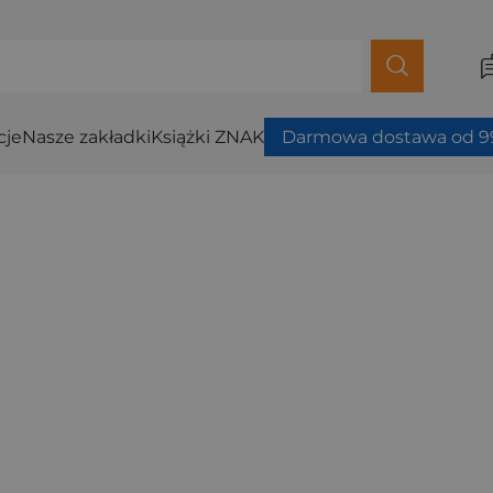
cje
Nasze zakładki
Książki ZNAK
Darmowa dostawa od 99