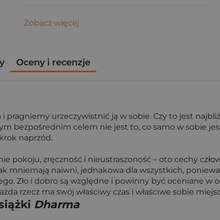
Zobacz więcej
y
Oceny i recenzje
 i pragniemy urzeczywistnić ją w sobie. Czy to jest najbli
m bezpośrednim celem nie jest to, co samo w sobie jest
 krok naprzód.
e pokoju, zręczność i nieustraszoność – oto cechy człow
 jak mniemają naiwni, jednakowa dla wszystkich, ponieważ
iego. Zło i dobro są względne i powinny być oceniane w 
ażda rzecz ma swój właściwy czas i właściwe sobie miejsc
siążki
Dharma