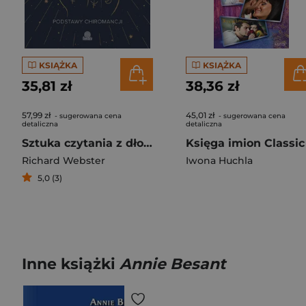
KSIĄŻKA
KSIĄŻKA
35,81 zł
38,36 zł
57,99 zł
45,01 zł
- sugerowana cena
- sugerowana cena
detaliczna
detaliczna
Sztuka czytania z dłoni. Podstawy chiromancji
Księga imion Classic
Richard Webster
Iwona Huchla
5,0 (3)
Inne książki
Annie Besant