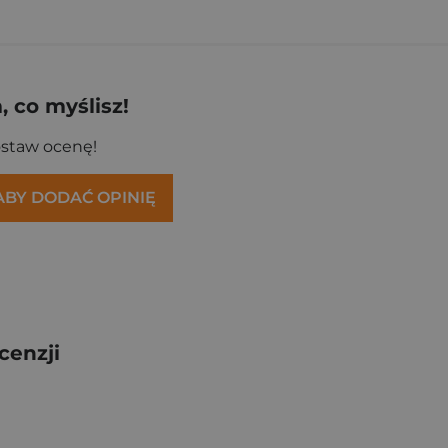
 co myślisz!
ostaw ocenę!
 ABY DODAĆ OPINIĘ
cenzji