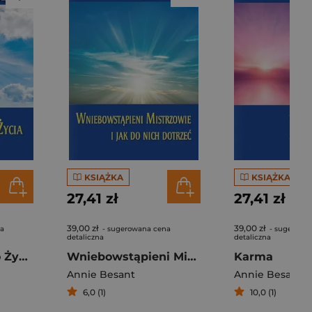
KSIĄŻKA
KSIĄŻKA
27,41 zł
27,41 zł
39,00 zł
39,00 zł
na
- sugerowana cena
- sugerowa
detaliczna
detaliczna
Prawa Wyższego Życia
Wniebowstąpieni Mistrzowie i jak do nich dotrzeć
Karma
Annie Besant
Annie Besant
6,0 (1)
10,0 (1)