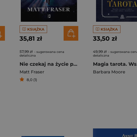
KSIĄŻKA
KSIĄŻKA
35,81 zł
33,50 zł
57,99 zł
49,99 zł
- sugerowana cena
- sugerowana cen
detaliczna
detaliczna
Nie czekaj na życie po śmierci. Duchowe wskazówki z zaświatów
Matt Fraser
Barbara Moore
8,0 (1)