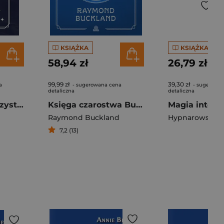
KSIĄŻKA
KSIĄŻKA
58,94 zł
26,79 zł
99,99 zł
39,30 zł
a
- sugerowana cena
- sugerowa
detaliczna
detaliczna
Magia tarota. Wszystko, co musisz wiedzieć, aby zrobić odczyt z dowolnej talii wyd. 2026
Księga czarostwa Bucklanda
Raymond Buckland
Hypnarowski A
7,2 (13)