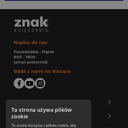
Napisz do nas
Poniedziałek - Piątek
8:00 - 18:00
[email protected]
Bądź z nami na bieżąco
O Księgarni Znak
Ta strona używa plików
cookie
Zakupy u nas
Ta strona korzysta z plików cookie, aby