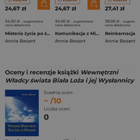
KSIĄŻKA
KSIĄŻKA
KSIĄŻKA
24,67 zł
24,67 zł
27,41 zł
34,00 zł
34,00 zł
39,00 zł
- sugerowana
- sugerowana
- sugerowa
cena detaliczna
cena detaliczna
cena detaliczna
Misteria życia po śmierci
Komunikacja z Mistrzami
Reinkarnacja
Annie Besant
Annie Besant
Annie Besant
Oceny i recenzje książki
Wewnętrzni
Władcy świata Biała Loża i jej Wysłannicy
Średnia ocen:
~
/10
Liczba ocen:
0