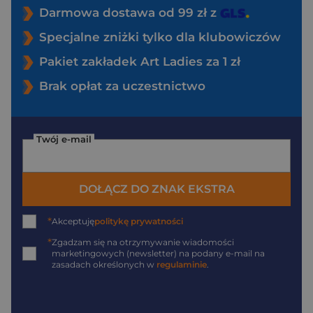
Darmowa dostawa od 99 zł z
Specjalne zniżki tylko dla klubowiczów
Pakiet zakładek Art Ladies za 1 zł
Brak opłat za uczestnictwo
Twój e-mail
DOŁĄCZ DO ZNAK EKSTRA
*
Akceptuję
politykę prywatności
*
Zgadzam się na otrzymywanie wiadomości
marketingowych (newsletter) na podany
e-mail
na
zasadach określonych w
regulaminie
.