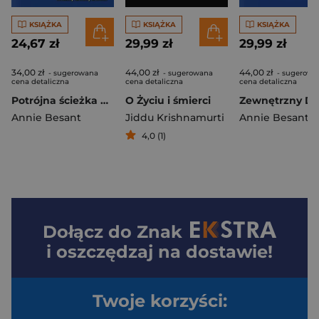
KSIĄŻKA
KSIĄŻKA
KSIĄŻKA
24,67 zł
29,99 zł
29,99 zł
34,00 zł
44,00 zł
44,00 zł
- sugerowana
- sugerowana
- sugerowa
cena detaliczna
cena detaliczna
cena detaliczna
Potrójna ścieżka do boskości
O Życiu i śmierci
Annie Besant
Jiddu Krishnamurti
Annie Besant
4,0 (1)
Dołącz do
Znak
i oszczędzaj na dostawie!
Twoje korzyści: