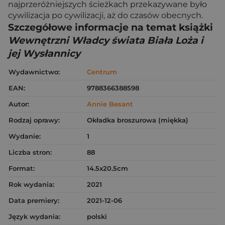
najprzeróżniejszych ścieżkach przekazywane było
cywilizacja po cywilizacji, aż do czasów obecnych.
Szczegółowe informacje na temat książki
Wewnętrzni Władcy świata Biała Loża i
jej Wysłannicy
Wydawnictwo:
Centrum
EAN:
9788366388598
Autor:
Annie Besant
Rodzaj oprawy:
Okładka broszurowa (miękka)
Wydanie:
1
Liczba stron:
88
Format:
14.5x20.5cm
Rok wydania:
2021
Data premiery:
2021-12-06
Język wydania:
polski