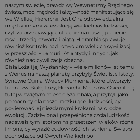
naszym świecie, prawdziwy Wewnętrzny Rząd tego
świata, moc, mądrość i aktywność manifestujące się
we Wielkiej Hierarchii. Jest Ona odpowiedzialna
między innymi za ewolucję wielkich ras ludzkości,
czyli za przebywające obecnie na naszej planecie
rasy – trzecią, czwartą i piątą. Hierarchia sprawuje
również kontrolę nad rozwojem wielkich cywilizacji,
w przeszłości – Lemurii, Atlantydy i innych, jak
również nad cywilizacją obecną.
Biała Loża i jej Wysłannicy – wiele milionów lat temu
z Wenus na naszą planetę przybyły Świetliste Istoty,
Synowie Ognia, Władcy Płomienia, które utworzyły
trzon tzw. Białej Loży, Hierarchii Mistrzów. Osiedlili się
tutaj w świętym mieście Szambala, a przybyli jako
pomocnicy dla naszej raczkującej ludzkości, by
pokierować jej niezdarnymi krokami na drodze
ewolucji. Zadziwiona i przepełniona czcią ludzkość
nadawała tym Istotom na przestrzeni wieków różne
imiona, by wyrazić cudowność ich istnienia. Światło
pochodzące od Owych Wielkich po