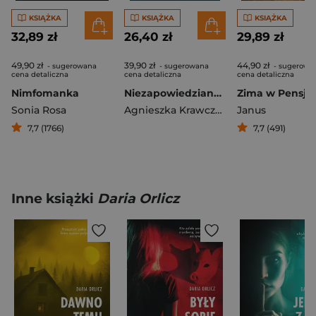
KSIĄŻKA
KSIĄŻKA
KSIĄŻKA
32,89 zł
26,40 zł
29,89 zł
49,90 zł
39,90 zł
44,90 zł
- sugerowana
- sugerowana
- sugerowa
cena detaliczna
cena detaliczna
cena detaliczna
Nimfomanka
Niezapowiedziany gość
Sonia Rosa
Agnieszka Krawczyk
,
Agnieszka Ling
Janus
7,7 (1766)
7,7 (491)
Inne książki
Daria Orlicz