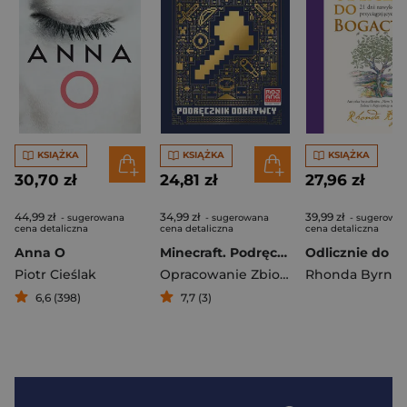
KSIĄŻKA
KSIĄŻKA
KSIĄŻKA
30,70 zł
24,81 zł
27,96 zł
44,99 zł
34,99 zł
39,99 zł
- sugerowana
- sugerowana
- sugerowa
cena detaliczna
cena detaliczna
cena detaliczna
Anna O
Minecraft. Podręcznik odkrywcy
Piotr Cieślak
Opracowanie Zbiorowe
Rhonda Byrne
6,6 (398)
7,7 (3)