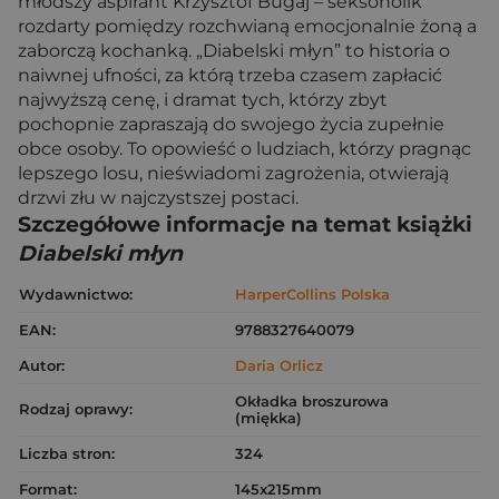
młodszy aspirant Krzysztof Bugaj – seksoholik
rozdarty pomiędzy rozchwianą emocjonalnie żoną a
zaborczą kochanką. „Diabelski młyn” to historia o
naiwnej ufności, za którą trzeba czasem zapłacić
najwyższą cenę, i dramat tych, którzy zbyt
pochopnie zapraszają do swojego życia zupełnie
obce osoby. To opowieść o ludziach, którzy pragnąc
lepszego losu, nieświadomi zagrożenia, otwierają
drzwi złu w najczystszej postaci.
Szczegółowe informacje na temat książki
Diabelski młyn
Wydawnictwo:
HarperCollins Polska
EAN:
9788327640079
Autor:
Daria Orlicz
Okładka broszurowa
Rodzaj oprawy:
(miękka)
Liczba stron:
324
Format:
145x215mm