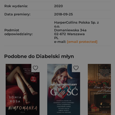
Rok wydania:
2020
Data premiery:
2018-09-25
HarperCollins Polska Sp. z
o.o.
Podmiot
Domaniewska 34a
odpowiedzialny:
02-672 Warszawa
PL
e-mail:
[email protected]
Podobne do Diabelski młyn