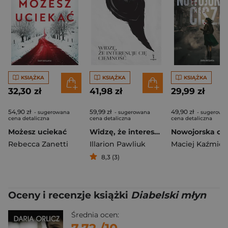
KSIĄŻKA
KSIĄŻKA
KSIĄŻKA
32,30 zł
41,98 zł
29,99 zł
54,90 zł
59,99 zł
49,90 zł
- sugerowana
- sugerowana
- sugerowa
cena detaliczna
cena detaliczna
cena detaliczna
Możesz uciekać
Widzę, że interesuje cię ciemność
Nowojorska cis
Rebecca Zanetti
Illarion Pawliuk
Maciej Kaźmier
8,3 (3)
Oceny i recenzje książki
Diabelski młyn
Średnia ocen: