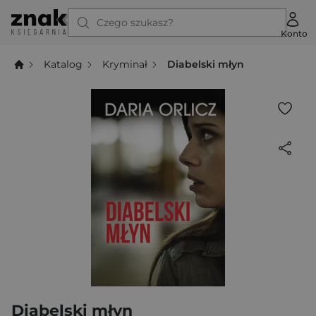
Czego szukasz?
Konto
Katalog
Kryminał
Diabelski młyn
Diabelski młyn