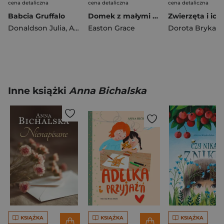
cena detaliczna
cena detaliczna
cena detaliczna
Babcia Gruffalo
Domek z małymi czerwonymi drzwiami
Donaldson Julia
,
Axel Scheffler
Easton Grace
Dorota Brykała
Inne książki
Anna Bichalska
KSIĄŻKA
KSIĄŻKA
KSIĄŻKA