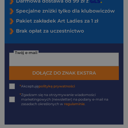
Darmowa dostawa od 99 zł z
Specjalne zniżki tylko dla klubowiczów
Pakiet zakładek Art Ladies za 1 zł
Brak opłat za uczestnictwo
Twój e-mail
DOŁĄCZ DO ZNAK EKSTRA
*
Akceptuję
politykę prywatności
*
Zgadzam się na otrzymywanie wiadomości
marketingowych (newsletter) na podany
e-mail
na
zasadach określonych w
regulaminie
.