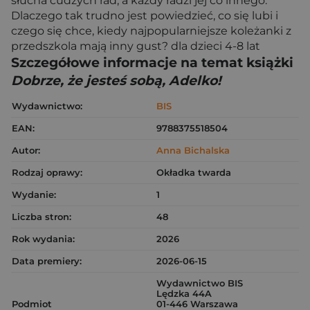
słucha cudzych rad, a każdy radzi jej co innego.
Dlaczego tak trudno jest powiedzieć, co się lubi i
czego się chce, kiedy najpopularniejsze koleżanki z
przedszkola mają inny gust? dla dzieci 4-8 lat
Szczegółowe informacje na temat książki
Dobrze, że jesteś sobą, Adelko!
Wydawnictwo:
BIS
EAN:
9788375518504
Autor:
Anna Bichalska
Rodzaj oprawy:
Okładka twarda
Wydanie:
1
Liczba stron:
48
Rok wydania:
2026
Data premiery:
2026-06-15
Wydawnictwo BIS
Lędzka 44A
Podmiot
01-446 Warszawa