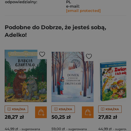
odpowiedzialny:
PL
e-mail:
[email protected]
Podobne do Dobrze, że jesteś sobą,
Adelko!
KSIĄŻKA
KSIĄŻKA
KSIĄŻKA
28,27 zł
50,25 zł
27,82 zł
44,99 zł
59,00 zł
44,99 zł
- sugerowana
- sugerowana
- sugerowa