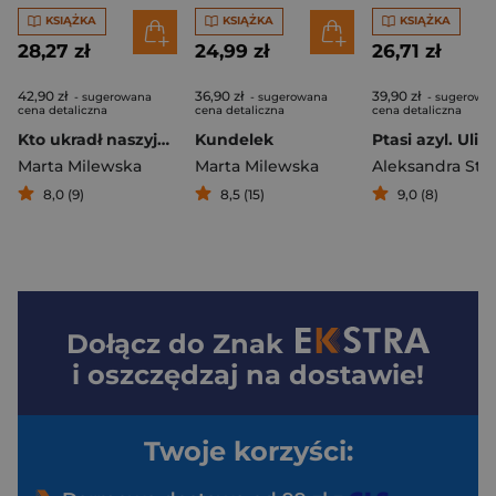
KSIĄŻKA
KSIĄŻKA
KSIĄŻKA
28,27 zł
24,99 zł
26,71 zł
42,90 zł
36,90 zł
39,90 zł
- sugerowana
- sugerowana
- sugerowa
cena detaliczna
cena detaliczna
cena detaliczna
Kto ukradł naszyjnik babci Feli?
Kundelek
Marta Milewska
Marta Milewska
8,0 (9)
8,5 (15)
9,0 (8)
Dołącz do
Znak
i oszczędzaj na dostawie!
Twoje korzyści: