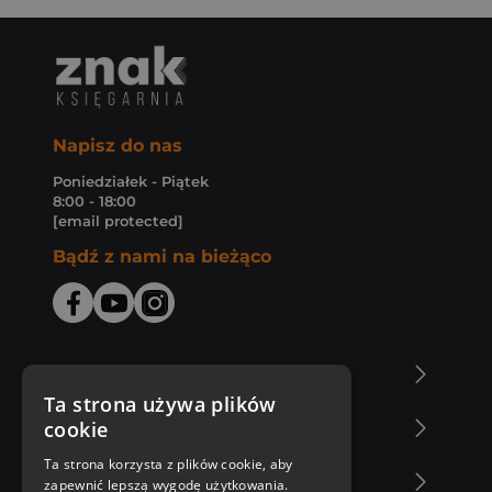
Napisz do nas
Poniedziałek - Piątek
8:00 - 18:00
[email protected]
Bądź z nami na bieżąco
O Księgarni Znak
Ta strona używa plików
cookie
Zakupy u nas
Ta strona korzysta z plików cookie, aby
Nasza oferta
zapewnić lepszą wygodę użytkowania.