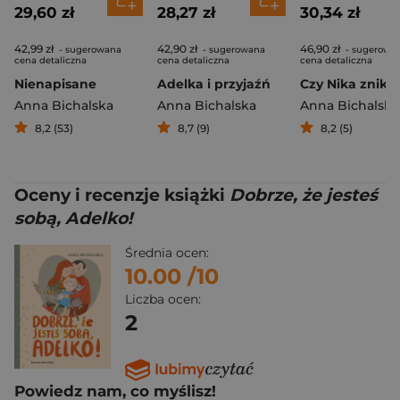
29,60 zł
28,27 zł
30,34 zł
42,99 zł
42,90 zł
46,90 zł
- sugerowana
- sugerowana
- sugerowa
cena detaliczna
cena detaliczna
cena detaliczna
Nienapisane
Adelka i przyjaźń
Czy Nika znika
Anna Bichalska
Anna Bichalska
Anna Bichalska
8,2 (53)
8,7 (9)
8,2 (5)
Oceny i recenzje książki
Dobrze, że jesteś
sobą, Adelko!
Średnia ocen:
10.00
/10
Liczba ocen:
2
Powiedz nam, co myślisz!