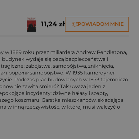
11,24 zł
POWIADOM MNIE
ny w 1889 roku przez miliardera Andrew Pendletona,
 budynek wydaje się oazą bezpieczeństwa i
m tragiczne: zabójstwa, samobójstwa, zniknięcia,
alał i popełnił samobójstwo. W 1935 kamerdyner
e życie. Podczas prac budowlanych w 1973 tajemniczo
 ponownie zawita śmierć? Tak uważa jeden z
pokojące incydenty: dziwne hałasy i szepty,
kszego koszmaru. Garstka mieszkańców, składająca
na w inną rzeczywistość, w której musi walczyć o