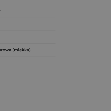
7
urowa (miękka)