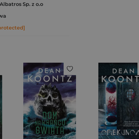
batros Sp. z o.o
awa
protected]