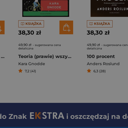
KSIĄŻKA
KSIĄŻKA
38,30 zł
38,30 zł
49,90 zł
49,90 zł
- sugerowana cena
- sugerowana cen
detaliczna
detaliczna
W przyszłym roku w Jerozolimie
Teoria (prawie) wszystkiego
100 procent
Kara Gnodde
Anders Roslund
7,2 (41)
6,3 (28)
 do
Znak
i oszczędzaj na 