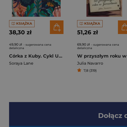
KSIĄŻKA
KSIĄŻKA
38,30 zł
51,26 zł
49,90 zł
69,90 zł
- sugerowana cena
- sugerowana cena
detaliczna
detaliczna
Córka z Kuby. Cykl Utracone córki. Tom 2
Soraya Lane
Julia Navarro
7,8 (319)
Dołącz