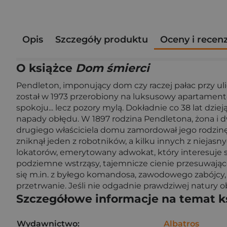
Opis
Szczegóły produktu
Oceny i recen
O książce
Dom śmierci
Pendleton, imponujący dom czy raczej pałac przy ul
został w 1973 przerobiony na luksusowy apartamen
spokoju... lecz pozory mylą. Dokładnie co 38 lat dzie
napady obłędu. W 1897 rodzina Pendletona, żona i d
drugiego właściciela domu zamordował jego rodzinę 
zniknął jeden z robotników, a kilku innych z nieja
lokatorów, emerytowany adwokat, który interesuje si
podziemne wstrząsy, tajemnicze cienie przesuwające
się m.in. z byłego komandosa, zawodowego zabójcy, 
przetrwanie. Jeśli nie odgadnie prawdziwej natury o
Szczegółowe informacje na temat k
Wydawnictwo:
Albatros