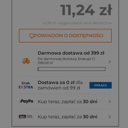
11,24 zł
14,99 zł
- sugerowana cena detaliczna
POWIADOM O DOSTĘPNOŚCI
Darmowa dostawa od 399 zł
Do darmowej dostawy brakuje Ci
399,00 zł
Dostawa za 0 zł
dla
DOŁĄCZ
zamówień od 99 zł
Kup teraz, zapłać za
30 dni
Kup teraz, zapłać za
30 dni