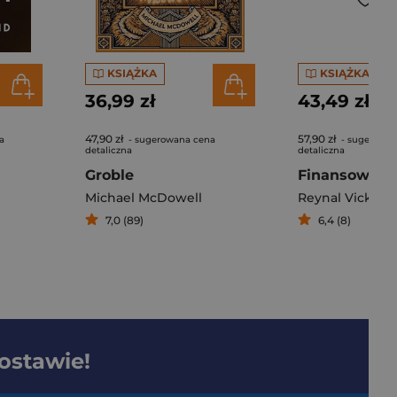
KSIĄŻKA
KSIĄŻKA
36,99 zł
43,49 zł
47,90 zł
57,90 zł
a
- sugerowana cena
- sugerowan
detaliczna
detaliczna
Groble
Finansowy m
Michael McDowell
Reynal Vicky
7,0 (89)
6,4 (8)
dostawie!