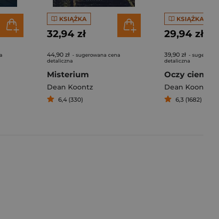
KSIĄŻKA
KSIĄŻKA
32,94 zł
29,94 zł
44,90 zł
39,90 zł
a
- sugerowana cena
- sugerowa
detaliczna
detaliczna
Misterium
Oczy ciemno
Dean Koontz
Dean Koontz
6,4 (330)
6,3 (1682)