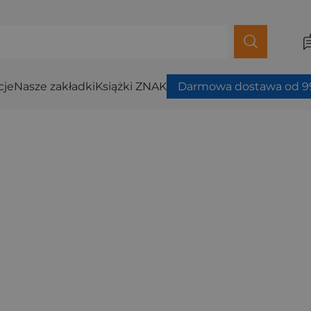
cje
Nasze zakładki
Książki ZNAK
Darmowa dostawa od 99