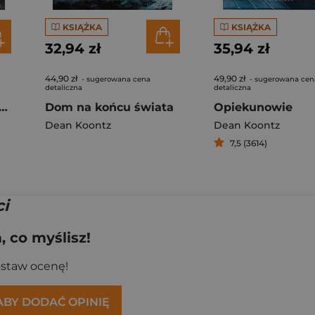
KSIĄŻKA
KSIĄŻKA
32,94 zł
35,94 zł
44,90 zł
49,90 zł
- sugerowana cena
- sugerowana cen
detaliczna
detaliczna
ad Weather Friend wer. angielska
Dom na końcu świata
Opiekunowie
Dean Koontz
Dean Koontz
7,5 (3614)
i
 co myślisz!
ostaw ocenę!
 ABY DODAĆ OPINIĘ