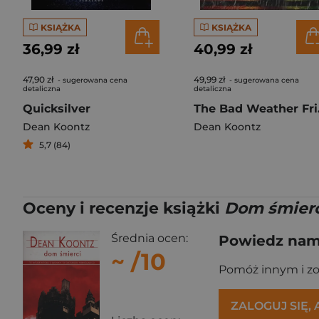
KSIĄŻKA
KSIĄŻKA
36,99 zł
40,99 zł
47,90 zł
49,99 zł
- sugerowana cena
- sugerowana cena
detaliczna
detaliczna
Quicksilver
The B
Dean Koontz
Dean Koontz
5,7 (84)
Oceny i recenzje książki
Dom śmierc
Średnia ocen:
Powiedz nam,
~
/10
Pomóż innym i z
ZALOGUJ SIĘ,