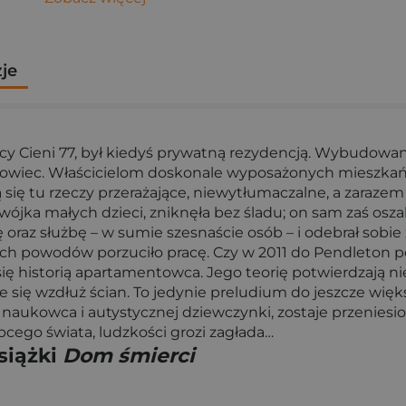
zje
icy Cieni 77, był kiedyś prywatną rezydencją. Wybudowa
towiec. Właścicielom doskonale wyposażonych mieszkań
ją się tu rzeczy przerażające, niewytłumaczalne, a zaraze
wójka małych dzieci, zniknęła bez śladu; on sam zaś osz
oraz służbę – w sumie szesnaście osób – i odebrał sobi
snych powodów porzuciło pracę. Czy w 2011 do Pendleton
ę historią apartamentowca. Jego teorię potwierdzają nie
 się wzdłuż ścian. To jedynie preludium do jeszcze wię
naukowca i autystycznej dziewczynki, zostaje przeniesio
bcego świata, ludzkości grozi zagłada…
siążki
Dom śmierci