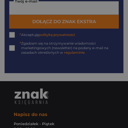
Twój e-mail
DOŁĄCZ DO ZNAK EKSTRA
*
Akceptuję
politykę prywatności
*
Zgadzam się na otrzymywanie wiadomości
marketingowych (newsletter) na podany
e-mail
na
zasadach określonych w
regulaminie
.
Napisz do nas
Poniedziałek - Piątek