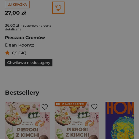
KSIĄŻKA
27,00 zł
36,00 zł
- sugerowana cena
detaliczna
Pieczara Gromów
Dean Koontz
6,5 (616)
Chwilowo niedostępny
Bestsellery