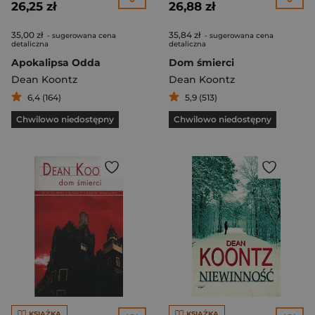
26,25 zł
26,88 zł
35,00 zł
35,84 zł
- sugerowana cena
- sugerowana cena
detaliczna
detaliczna
Apokalipsa Odda
Dom śmierci
Dean Koontz
Dean Koontz
6,4 (164)
5,9 (513)
Chwilowo niedostępny
Chwilowo niedostępny
KSIĄŻKA
KSIĄŻKA