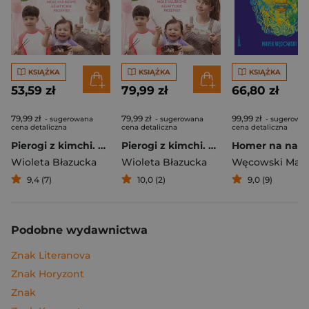
KSIĄŻKA
KSIĄŻKA
KSIĄŻKA
53,59 zł
79,99 zł
66,80 zł
79,99 zł
79,99 zł
99,99 zł
- sugerowana
- sugerowana
- sugerowa
cena detaliczna
cena detaliczna
cena detaliczna
Pierogi z kimchi. Moje ulubione azjatyckie przepisy
Pierogi z kimchi. Moje ulubione azjatyckie przepisy - książka z autografem
Wioleta Błazucka
Wioleta Błazucka
Węcowski Mar
9,4 (7)
10,0 (2)
9,0 (9)
Podobne wydawnictwa
Znak Literanova
Znak Horyzont
Znak