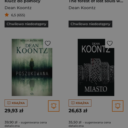
Klucz do północy
The forest of lost souls wer. angielska
Dean Koontz
Dean Koontz
6,5 (655)
Chwilowo niedostępny
Chwilowo niedostępny
KSIĄŻKA
KSIĄŻKA
29,93 zł
26,63 zł
39,90 zł
35,50 zł
- sugerowana cena
- sugerowana cena
detaliczna
detaliczna