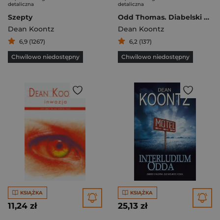
detaliczna
detaliczna
Szepty
Odd Thomas. Diabelski pakt
Dean Koontz
Dean Koontz
6,9 (1267)
6,2 (137)
Chwilowo niedostępny
Chwilowo niedostępny
KSIĄŻKA
KSIĄŻKA
11,24 zł
25,13 zł