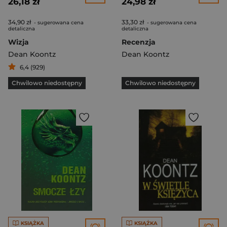
26,18 zł
24,98 zł
34,90 zł
33,30 zł
- sugerowana cena
- sugerowana cena
detaliczna
detaliczna
Wizja
Recenzja
Dean Koontz
Dean Koontz
6,4 (929)
Chwilowo niedostępny
Chwilowo niedostępny
KSIĄŻKA
KSIĄŻKA