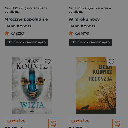
32,80 zł
32,50 zł
- sugerowana cena
- sugerowana cena
detaliczna
detaliczna
Mroczne popołudnie
W mroku nocy
Dean Koontz
Dean Koontz
6,1 (326)
6,6 (676)
Chwilowo niedostępny
Chwilowo niedostępny
KSIĄŻKA
KSIĄŻKA