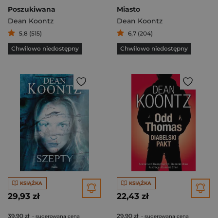
Poszukiwana
Miasto
Dean Koontz
Dean Koontz
5,8 (515)
6,7 (204)
Chwilowo niedostępny
Chwilowo niedostępny
KSIĄŻKA
KSIĄŻKA
29,93 zł
22,43 zł
39,90 zł
29,90 zł
- sugerowana cena
- sugerowana cena