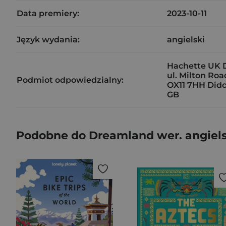
Data premiery:
2023-10-11
Język wydania:
angielski
Hachette UK D
ul. Milton Roa
Podmiot odpowiedzialny:
OX11 7HH Didc
GB
Podobne do Dreamland wer. angiel