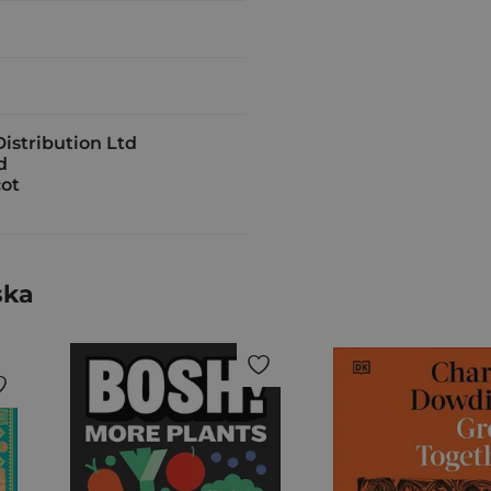
istribution Ltd
d
ot
ska