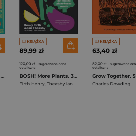
KSIĄŻKA
KSIĄŻKA
89,99 zł
63,40 zł
120,00 zł
82,00 zł
- sugerowana cena
- sugerowana ce
detaliczna
detaliczna
The Aztecs. The Rise and Fall of a Mighty Empire
BOSH! More Plants. 30-minute Plant-based Meals
Firth Henry
,
Theasby Ian
Charles Dowding