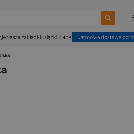
cje
Nasze zakładki
Książki ZNAK
Darmowa dostawa od 99
elska
ka