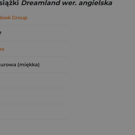
siążki
Dreamland wer. angielska
 Book Group
7
ks
zurowa (miękka)