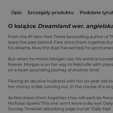
Opis
Szczegóły produktu
Podobne tytuł
O książce
Dreamland wer. angielsk
From the #1 New York Times bestselling author of Th
leave the past behind. Fate drew them together but 
his dreams. Now the dust has settled, he spontaneous
But when he meets Morgan Lee, his world is turned u
forever. Morgan is on her way to Nashville with plan
on a heart-pounding journey of another kind.
Fleeing an abusive husband with her six-year-old son,
her money is fast running out. In the course of a sin
As fate draws them together, they will each be force
Nicholas Sparks:'This one won't leave a dry eye' Dail
Sunday Times'An absorbing page-turner' Daily Mail