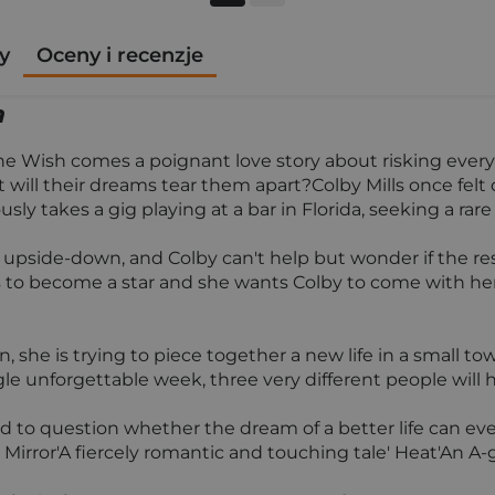
y
Oceny i recenzje
a
e Wish comes a poignant love story about risking everyt
will their dreams tear them apart?Colby Mills once felt
ly takes a gig playing at a bar in Florida, seeking a rar
pside-down, and Colby can't help but wonder if the resp
s to become a star and she wants Colby to come with her. 
 she is trying to piece together a new life in a small tow
gle unforgettable week, three very different people will h
d to question whether the dream of a better life can eve
y Mirror'A fiercely romantic and touching tale' Heat'An A-