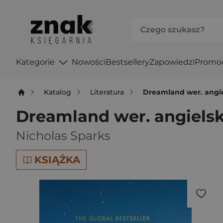
Kategorie
Nowości
Bestsellery
Zapowiedzi
Promo
Katalog
Literatura
Dreamland wer. angi
Dreamland wer. angiels
Nicholas Sparks
KSIĄŻKA