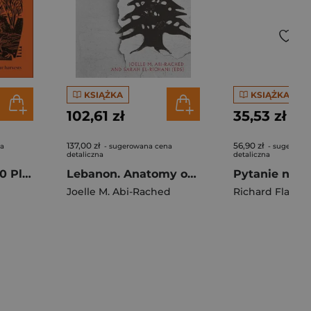
KSIĄŻKA
KSIĄŻKA
102,61 zł
35,53 zł
137,00 zł
56,90 zł
na
- sugerowana cena
- sugerowa
detaliczna
detaliczna
Grow Together. 50 Planting Partnerships to Boost Your Harvests
Lebanon. Anatomy of a Collapse
Joelle M. Abi-Rached
Richard Flanag