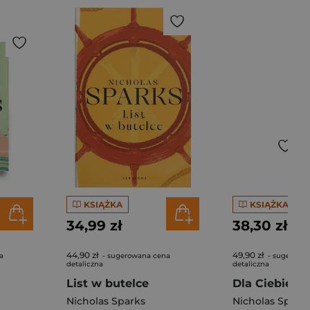
KSIĄŻKA
KSIĄŻKA
34,99 zł
38,30 zł
44,90 zł
49,90 zł
a
- sugerowana cena
- sugerowa
detaliczna
detaliczna
List w butelce
Dla Ciebie w
Nicholas Sparks
Nicholas Spark