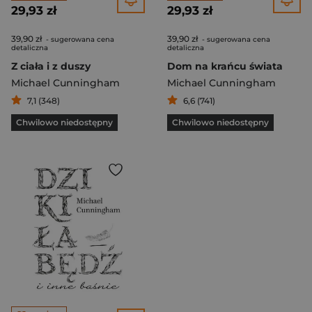
29,93 zł
29,93 zł
39,90 zł
39,90 zł
- sugerowana cena
- sugerowana cena
detaliczna
detaliczna
Z ciała i z duszy
Dom na krańcu świata
Michael Cunningham
Michael Cunningham
7,1 (348)
6,6 (741)
Chwilowo niedostępny
Chwilowo niedostępny