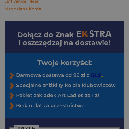
Jeff VanderMeer
Magdalena Kordel
Dołącz do
Znak
i oszczędzaj na dostawie!
Twoje korzyści:
Darmowa dostawa od 99 zł z
Specjalne zniżki tylko dla klubowiczów
Pakiet zakładek Art Ladies za 1 zł
Brak opłat za uczestnictwo
Twój e-mail