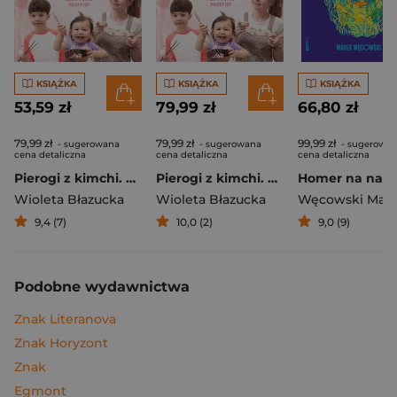
KSIĄŻKA
KSIĄŻKA
KSIĄŻKA
53,59 zł
79,99 zł
66,80 zł
79,99 zł
79,99 zł
99,99 zł
- sugerowana
- sugerowana
- sugerowa
cena detaliczna
cena detaliczna
cena detaliczna
Pierogi z kimchi. Moje ulubione azjatyckie przepisy
Pierogi z kimchi. Moje ulubione azjatyckie przepisy - książka z autografem
Wioleta Błazucka
Wioleta Błazucka
Węcowski Mar
9,4 (7)
10,0 (2)
9,0 (9)
Podobne wydawnictwa
Znak Literanova
Znak Horyzont
Znak
Egmont