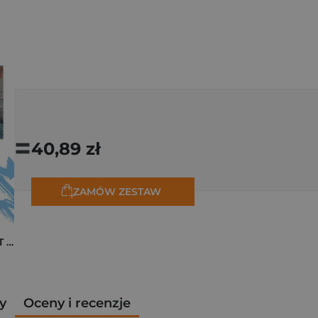
=
40,89 zł
ZAMÓW ZESTAW
Pakiet zakładek ART Monet
y
Oceny i recenzje