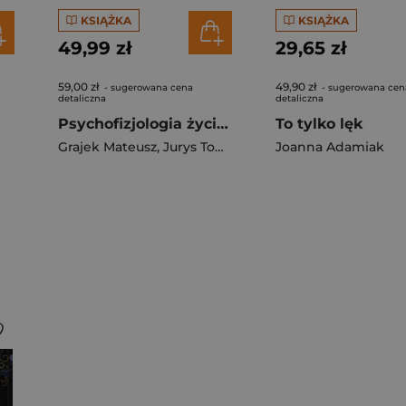
KSIĄŻKA
KSIĄŻKA
49,99 zł
29,65 zł
59,00 zł
49,90 zł
- sugerowana cena
- sugerowana cen
detaliczna
detaliczna
Psychofizjologia życia codziennego
To tylko lęk
Grajek Mateusz
,
Jurys Tomasz
Joanna Adamiak