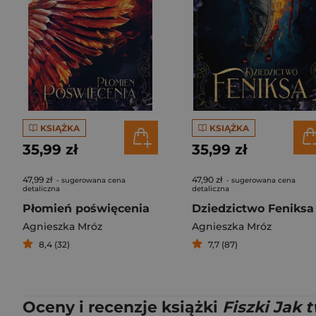
KSIĄŻKA
KSIĄŻKA
35,99 zł
35,99 zł
47,99 zł
47,90 zł
- sugerowana cena
- sugerowana cena
detaliczna
detaliczna
Płomień poświęcenia
Dziedzictwo Feniksa
Agnieszka Mróz
Agnieszka Mróz
8,4 (32)
7,7 (87)
Oceny i recenzje książki
Fiszki Jak 