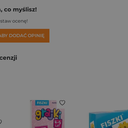
 co myślisz!
ostaw ocenę!
 ABY DODAĆ OPINIĘ
cenzji