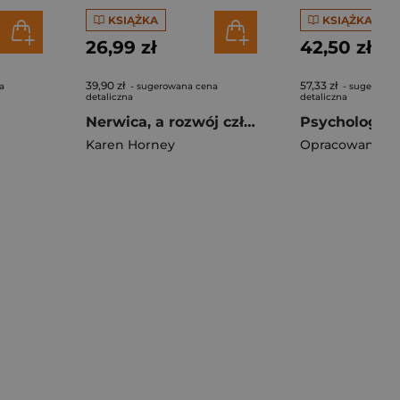
KSIĄŻKA
KSIĄŻKA
26,99 zł
42,50 zł
39,90 zł
57,33 zł
a
- sugerowana cena
- sugerowan
detaliczna
detaliczna
Nerwica, a rozwój człowieka. Walka o samorealizację
Karen Horney
Opracowanie Z