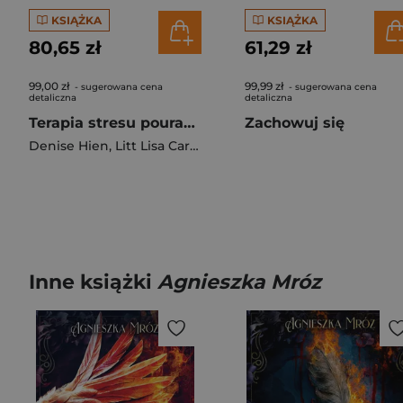
KSIĄŻKA
KSIĄŻKA
80,65 zł
61,29 zł
99,00 zł
99,99 zł
- sugerowana cena
- sugerowana cena
detaliczna
detaliczna
Terapia stresu pourazowego i ryzykownego używania substancji psychoaktywnych. Podejście integracyjne
Zachowuj się
Denise Hien
,
Litt Lisa Caren
Inne książki
Agnieszka Mróz