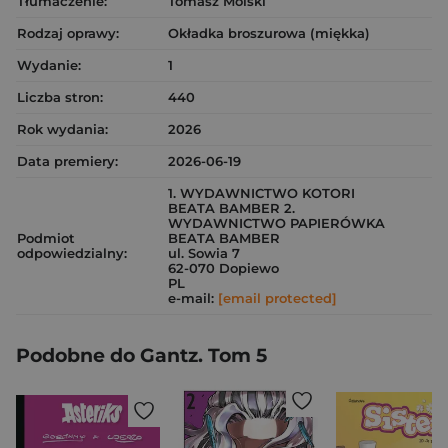
Tłumaczenie:
Tomasz Molski
Rodzaj oprawy:
Okładka broszurowa (miękka)
Wydanie:
1
Liczba stron:
440
Rok wydania:
2026
Data premiery:
2026-06-19
1. WYDAWNICTWO KOTORI
BEATA BAMBER 2.
WYDAWNICTWO PAPIERÓWKA
Podmiot
BEATA BAMBER
odpowiedzialny:
ul. Sowia 7
62-070 Dopiewo
PL
e-mail:
[email protected]
Podobne do Gantz. Tom 5