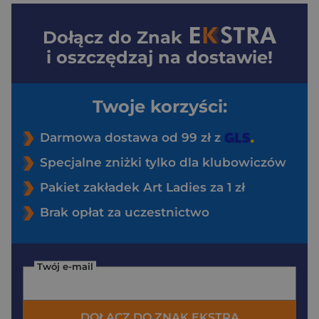
Dołącz do
Znak
i oszczędzaj na dostawie!
Twoje korzyści:
Darmowa dostawa od 99 zł z
Specjalne zniżki tylko dla klubowiczów
Pakiet zakładek Art Ladies za 1 zł
Brak opłat za uczestnictwo
Twój e-mail
DOŁĄCZ DO ZNAK EKSTRA