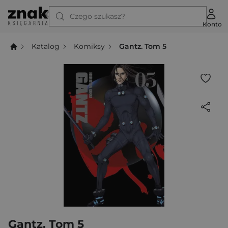
Czego szukasz?
Konto
Katalog
Komiksy
Gantz. Tom 5
Gantz. Tom 5