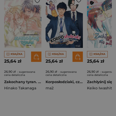
KSIĄŻKA
KSIĄŻKA
KSIĄŻKA
25,64 zł
25,64 zł
25,64 zł
26,90 zł
26,90 zł
26,90 zł
- sugerowana
- sugerowana
- sugerowa
cena detaliczna
cena detaliczna
cena detaliczna
Zakochany tyran. Tom 13
Korposłodziaki, czyli jak ześwirowałam na punkcie kolegów z pracy. Tom 1
Hinako Takanaga
ma2
Keiko Iwashita