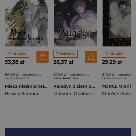
KSIĄŻKA
KSIĄŻKA
KSIĄŻKA
53,38 zł
26,37 zł
29,29 zł
64,90 zł
27,90 zł
31,90 zł
- sugerowana
- sugerowana
- sugerowan
cena detaliczna
cena detaliczna
cena detaliczna
Miecz nieśmiertelnego. Tom 15
Paladyn z ziem dalekich. Tom 14
Hiroaki Samura
Mutsumi Okubashi
,
Kususaga Rin
Shin'ichi Saka