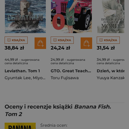
KSIĄŻKA
KSIĄŻKA
KSIĄŻKA
38,84 zł
24,24 zł
31,54 zł
44,99 zł
24,99 zł
34,99 zł
- sugerowana
- sugerowana
- sugerowa
cena detaliczna
cena detaliczna
cena detaliczna
Leviathan. Tom 1
GTO. Great Teacher Onizuka. Nowa edycja. Tom 21
Gyuntak Lee
,
Miyoung Noh
Toru Fujisawa
Yuuya Kanzaki
Oceny i recenzje książki
Banana Fish.
Tom 2
Średnia ocen: