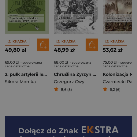
KSIĄŻKA
KSIĄŻKA
KSIĄŻKA
49,80 zł
48,99 zł
53,62 zł
69,00 zł
68,00 zł
75,00 zł
- sugerowana
- sugerowana
- sugerowa
cena detaliczna
cena detaliczna
cena detaliczna
2. pułk artylerii lekkiej Legionów (1919-1939)
Chruślina Żyrzyn Fajsławice 1863
Sikora Monika
Grzegorz Cwyl
Czarniecki Rafał
8,6 (5)
6,2 (6)
Dołącz do
Znak