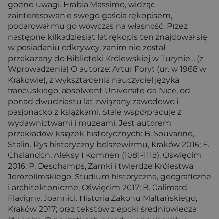
godne uwagi. Hrabia Massimo, widząc
zainteresowanie swego gościa rękopisem,
podarował mu go wówczas na własność. Przez
następne kilkadziesiąt lat rękopis ten znajdował się
w posiadaniu odkrywcy, zanim nie został
przekazany do Biblioteki Królewskiej w Turynie… (z
Wprowadzenia) O autorze: Artur Foryt (ur. w 1968 w
Krakowie), z wykształcenia nauczyciel języka
francuskiego, absolwent Université de Nice, od
ponad dwudziestu lat związany zawodowo i
pasjonacko z książkami. Stale współpracuje z
wydawnictwami i muzeami. Jest autorem
przekładów książek historycznych: B. Souvarine,
Stalin. Rys historyczny bolszewizmu, Kraków 2016; F.
Chalandon, Aleksy I Komnen (1081-1118), Oświęcim
2016; P. Deschamps, Zamki i twierdze Królestwa
Jerozolimskiego. Studium historyczne, geograficzne
i architektoniczne, Oświęcim 2017; B. Galimard
Flavigny, Joannici. Historia Zakonu Maltańskiego,
Kraków 2017; oraz tekstów z epoki średniowiecza