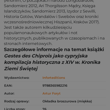
(Anonim, O początkach narodu Longobardów,
Sandomierz 2012, Ari Thorgilsson Mądry, Księga
Islandczyków, Sandomierz 2013, Izydor z Sewilli,
Historia Gotów, Wandalów i Swebów oraz kroniki
wczesnośredniowiecznej Hiszpanii, Kraków 2017).
Jest także autorem kilkudziesięciu
popularnonaukowych artykułów i not
historycznych, publikowanych w czasopismach i na
stronach internetowych.
Szczegółowe informacje na temat książki
Gestes des Chiprois jako cypryjska
kompilacja historyczna z XIV w. Kronika
Ziemi Świętej
Wydawnictwo:
Inforteditions
EAN:
9788365982216
Autor:
Artur Foryt
Rodzaj oprawy:
Okładka broszurowa (miękka)
Liczba stron:
76