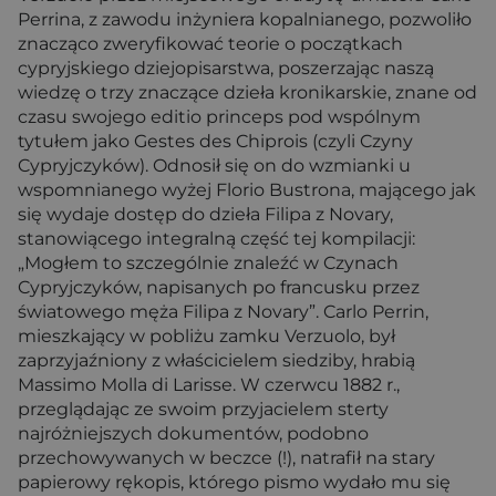
Perrina, z zawodu inżyniera kopalnianego, pozwoliło
znacząco zweryfikować teorie o początkach
cypryjskiego dziejopisarstwa, poszerzając naszą
wiedzę o trzy znaczące dzieła kronikarskie, znane od
czasu swojego editio princeps pod wspólnym
tytułem jako Gestes des Chiprois (czyli Czyny
Cypryjczyków). Odnosił się on do wzmianki u
wspomnianego wyżej Florio Bustrona, mającego jak
się wydaje dostęp do dzieła Filipa z Novary,
stanowiącego integralną część tej kompilacji:
„Mogłem to szczególnie znaleźć w Czynach
Cypryjczyków, napisanych po francusku przez
światowego męża Filipa z Novary”. Carlo Perrin,
mieszkający w pobliżu zamku Verzuolo, był
zaprzyjaźniony z właścicielem siedziby, hrabią
Massimo Molla di Larisse. W czerwcu 1882 r.,
przeglądając ze swoim przyjacielem sterty
najróżniejszych dokumentów, podobno
przechowywanych w beczce (!), natrafił na stary
papierowy rękopis, którego pismo wydało mu się