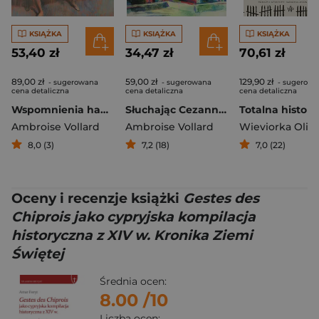
KSIĄŻKA
KSIĄŻKA
KSIĄŻKA
53,40 zł
34,47 zł
70,61 zł
89,00 zł
59,00 zł
129,90 zł
- sugerowana
- sugerowana
- sugerowa
cena detaliczna
cena detaliczna
cena detaliczna
Wspomnienia handlarza obrazów
Słuchając Cezanne`a, Degasa i Renoira
Ambroise Vollard
Ambroise Vollard
Wieviorka Olivi
8,0 (3)
7,2 (18)
7,0 (22)
Oceny i recenzje książki
Gestes des
Chiprois jako cypryjska kompilacja
historyczna z XIV w. Kronika Ziemi
Świętej
Średnia ocen:
8.00
/10
Liczba ocen: