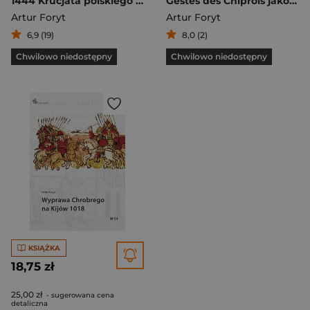
1444 Krucjata polskiego króla
Gestes des Chiprois jako cypryjska kompilacja historyczna z XIV w. Kronika Ziemi Świętej
Artur Foryt
Artur Foryt
6,9 (19)
8,0 (2)
Chwilowo niedostępny
Chwilowo niedostępny
KSIĄŻKA
18,75 zł
25,00 zł
- sugerowana cena
detaliczna