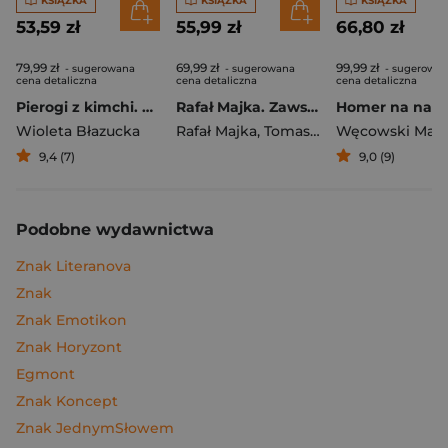
KSIĄŻKA
KSIĄŻKA
KSIĄŻKA
53,59 zł
55,99 zł
66,80 zł
79,99 zł
69,99 zł
99,99 zł
- sugerowana
- sugerowana
- sugerowa
cena detaliczna
cena detaliczna
cena detaliczna
Pierogi z kimchi. Moje ulubione azjatyckie przepisy
Rafał Majka. Zawsze z przodu. Rozmawia Tomasz Kalemba - książka z autografem
Wioleta Błazucka
Rafał Majka
,
Tomasz Kalemba
Węcowski Mar
9,4 (7)
9,0 (9)
Podobne wydawnictwa
Znak Literanova
Znak
Znak Emotikon
Znak Horyzont
Egmont
Znak Koncept
Znak JednymSłowem