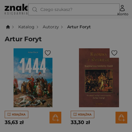
Czego szukasz?
Konto
Katalog
Autorzy
Artur Foryt
Artur Foryt
KSIĄŻKA
KSIĄŻKA
35,63 zł
33,30 zł