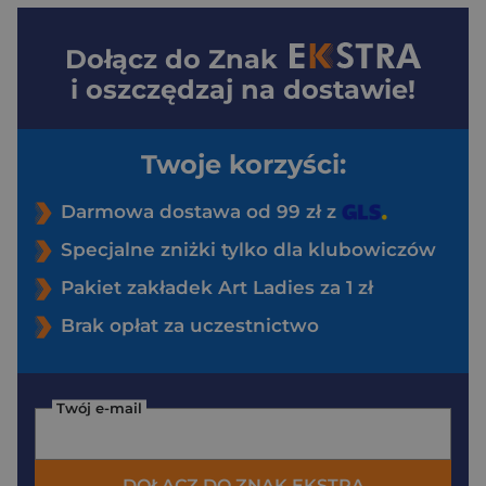
Dołącz do
Znak
i oszczędzaj na dostawie!
Twoje korzyści:
Darmowa dostawa od 99 zł z
Specjalne zniżki tylko dla klubowiczów
Pakiet zakładek Art Ladies za 1 zł
Brak opłat za uczestnictwo
Twój e-mail
DOŁĄCZ DO ZNAK EKSTRA