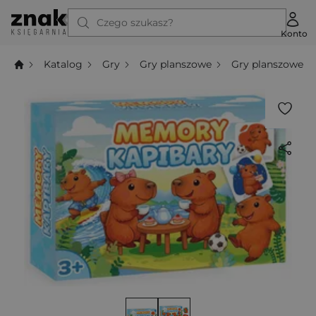
Czego szukasz?
Konto
Katalog
Gry
Gry planszowe
Gry planszowe e