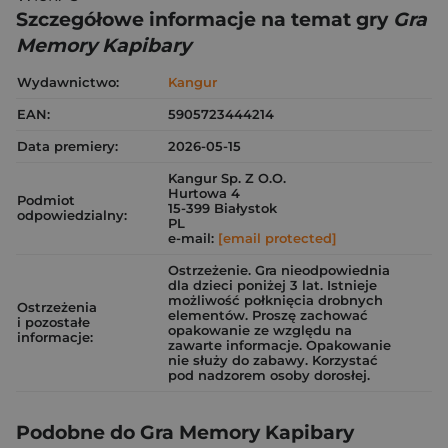
Szczegółowe informacje na temat gry
Gra
Memory Kapibary
Wydawnictwo:
Kangur
EAN:
5905723444214
Data premiery:
2026-05-15
Kangur Sp. Z O.O.
Hurtowa 4
Podmiot
15-399 Białystok
odpowiedzialny:
PL
e-mail:
[email protected]
Ostrzeżenie. Gra nieodpowiednia
dla dzieci poniżej 3 lat. Istnieje
możliwość połknięcia drobnych
Ostrzeżenia
elementów. Proszę zachować
i pozostałe
opakowanie ze względu na
informacje:
zawarte informacje. Opakowanie
nie służy do zabawy. Korzystać
pod nadzorem osoby dorosłej.
Podobne do Gra Memory Kapibary