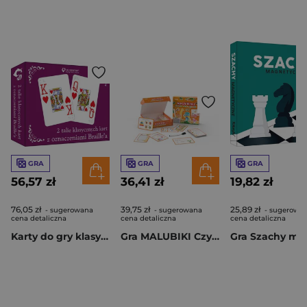
GRA
GRA
GRA
56,57 zł
36,41 zł
19,82 zł
76,05 zł
39,75 zł
25,89 zł
- sugerowana
- sugerowana
- sugerowa
cena detaliczna
cena detaliczna
cena detaliczna
Karty do gry klasyczne ze znakami Braille'a
Gra MALUBIKI Czytam Piszę Koduję