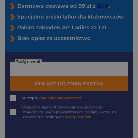
Darmowa dostawa od 99 zł z
Specjalne zniżki tylko dla klubowiczów
Pakiet zakładek Art Ladies za 1 zł
Brak opłat za uczestnictwo
Twój e-mail
DOŁĄCZ DO ZNAK EKSTRA
*
Akceptuję
politykę prywatności
*
Zgadzam się na otrzymywanie wiadomości
marketingowych (newsletter) na podany
e-mail
na
zasadach określonych w
regulaminie
.