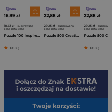
GRA
GRA
GRA
16,99 zł
22,88 zł
22,88 zł
18,63 zł
29,25 zł
29,25 zł
- sugerowana
- sugerowana
- sugerowa
cena detaliczna
cena detaliczna
cena detaliczna
Puzzle 100 Inspired By Dino World wzór 1 Rodzina Treflików 16578
Puzzle 500 Creative Rajskie Ptaki 37564
10,0 (1)
10,0 (1)
Dołącz do
Znak
i oszczędzaj na dostawie!
Twoje korzyści: