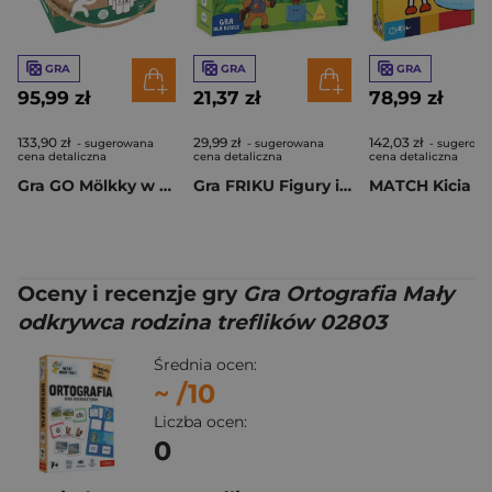
GRA
GRA
GRA
95,99 zł
21,37 zł
78,99 zł
133,90 zł
29,99 zł
142,03 zł
- sugerowana
- sugerowana
- sugerow
cena detaliczna
cena detaliczna
cena detaliczna
Gra GO Mölkky w kartoniku z rączką
Gra FRIKU Figury i Kolory
MATCH Kicia K
Oceny i recenzje gry
Gra Ortografia Mały
odkrywca rodzina treflików 02803
Średnia ocen:
~
/10
Liczba ocen:
0