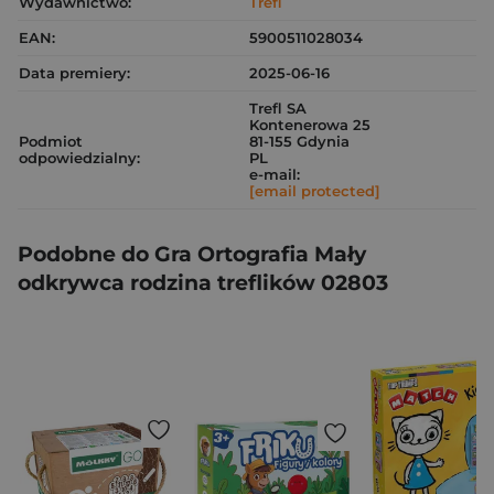
Wydawnictwo:
Trefl
EAN:
5900511028034
Data premiery:
2025-06-16
Trefl SA
Kontenerowa 25
Podmiot
81-155 Gdynia
odpowiedzialny:
PL
e-mail:
[email protected]
Podobne do Gra Ortografia Mały
odkrywca rodzina treflików 02803