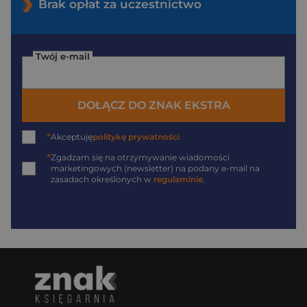
Brak opłat za uczestnictwo
Twój e-mail
DOŁĄCZ DO ZNAK EKSTRA
*
Akceptuję
politykę prywatności
*
Zgadzam się na otrzymywanie wiadomości
marketingowych (newsletter) na podany
e-mail
na
zasadach określonych w
regulaminie
.