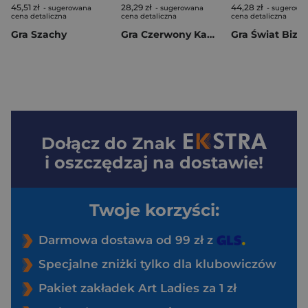
45,51 zł
28,29 zł
44,28 zł
- sugerowana
- sugerowana
- sugerowa
cena detaliczna
cena detaliczna
cena detaliczna
Gra Szachy
Gra Czerwony Kapturek i Calineczka
Gra Świat Bizn
Dołącz do
Znak
i oszczędzaj na dostawie!
Twoje korzyści:
Darmowa dostawa od 99 zł z
Specjalne zniżki tylko dla klubowiczów
Pakiet zakładek Art Ladies za 1 zł