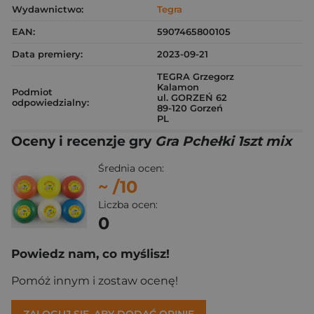
Wydawnictwo:
Tegra
EAN:
5907465800105
Data premiery:
2023-09-21
TEGRA Grzegorz
Kalamon
Podmiot
ul. GORZEŃ 62
odpowiedzialny:
89-120 Gorzeń
PL
Oceny i recenzje gry
Gra Pchełki 1szt mix
Średnia ocen:
~
/10
Liczba ocen:
0
Powiedz nam, co myślisz!
Pomóż innym i zostaw ocenę!