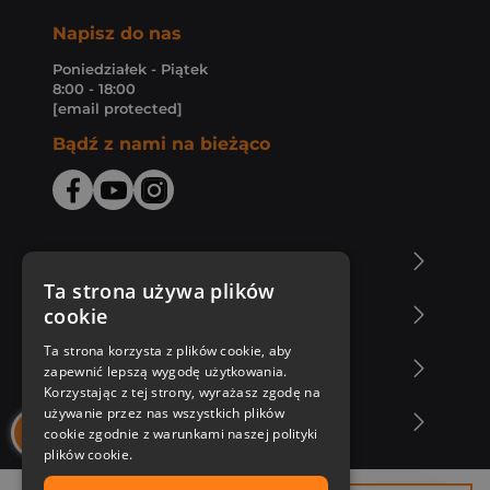
Napisz do nas
Poniedziałek - Piątek
8:00 - 18:00
[email protected]
Bądź z nami na bieżąco
O Księgarni Znak
Ta strona używa plików
cookie
Zakupy u nas
Ta strona korzysta z plików cookie, aby
Nasza oferta
zapewnić lepszą wygodę użytkowania.
Korzystając z tej strony, wyrażasz zgodę na
używanie przez nas wszystkich plików
Nasi autorzy
cookie zgodnie z warunkami naszej polityki
plików cookie.