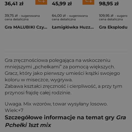
36,41 zł
45,99 zł
98,95 zł
39,75 zł
64,00 zł
109,95 zł
- sugerowana
- sugerowana
- sugerowa
cena detaliczna
cena detaliczna
cena detaliczna
Gra MALUBIKI Czytam Piszę Koduję
Łamigłówka Huzzle Cast P&P poziom 2/6
Gra zręcznościowa polegająca na wskoczeniu
mniejszymi „pchełkami” za pomocą większych.
Gracz, który jako pierwszy umieści krążki swojego
koloru w miseczce, wygrywa.
Zabawa kształci zręczność i cierpliwość, a przy tym
przynosi frajdę całej rodzinie.
Uwaga. Mix wzorów, towar wysyłany losowo.
Wiek:+7
Szczegółowe informacje na temat gry
Gra
Pchełki 1szt mix